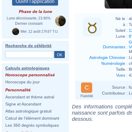
Phase de la lune
Né le :
d
Lune décroissante, 23.90%
Dernier croissant
à :
T
Soleil :
1
Mer. 12 août 17h37 T.U.
Lune :
8
G
Recherche de célébrité
Dominantes
:
V
M
Astrologie Chinoise
:
L
Numérologie
:
c
Calculs astrologiques
Taille :
B
Horoscope personnalisé
Vues
:
4
Horoscope du jour
C
Source :
f
Personnalité
Contributeur :
L
Fiabilité
Ascendant et thème astral
Signe et Ascendant
Des informations complé
Atlas astrologique gratuit
naissance sont parfois di
Calcul de l'élément dominant
dessous.
Les 360 degrés symboliques