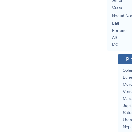
Junon
Vesta
Noeud No
Lilith
Fortune
AS
MC
Pl
Solei
Lun
Merc
Vén
Mar
Jupit
Satu
Uran
Nept