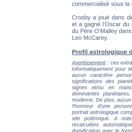
commercialisé sous l
Crosby a joué dans d
et a gagné l'Oscar du 
du Père O'Malley dans 
Leo McCarey.
Profil astrologique d
Avertissement
: ces extra
informatiquement pour le
aucun caractère perso
significations des pla
signes et/ou en maiso
dominantes planétaires,
moderne. De plus, aucun a
l'honneur d'une personn
portrait astrologique com
site polémique. A note
recalculées automatiq
domification avec le form