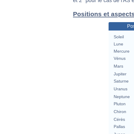
et 2° pour le cas de l'AS
Positions et aspect
Pos
Soleil
Lune
Mercure
Vénus
Mars
Jupiter
Saturne
Uranus
Neptune
Pluton
Chiron
Cérès
Pallas