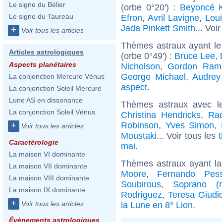
Le signe du Bélier
(orbe 0°20') :
Beyoncé 
Le signe du Taureau
Efron
,
Avril Lavigne
,
Lou
Jada Pinkett Smith
... Voi
+
Voir tous les articles
Thèmes astraux ayant le
Articles astrologiques
(orbe 0°49') :
Bruce Lee
,
Aspects planétaires
Nicholson
,
Gordon Ram
George Michael
,
Audrey
La conjonction Mercure Vénus
aspect
.
La conjonction Soleil Mercure
Lune AS en dissonance
Thèmes astraux avec l
La conjonction Soleil Vénus
Christina Hendricks
,
Rac
Robinson
,
Yves Simon
,
+
Voir tous les articles
Moustaki
... Voir tous les
Caractérologie
mai
.
La maison VI dominante
Thèmes astraux ayant la
La maison VII dominante
Moore
,
Fernando Pes
La maison VIII dominante
Soubirous
,
Soprano (r
La maison IX dominante
Rodríguez
,
Teresa Giudi
+
Voir tous les articles
la Lune en 8° Lion
.
Évènements astrologiques