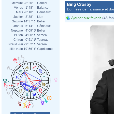
Mercure
28°20'
Cancer
Bing Crosby
Vénus
1°48'
Balance
Données de naissance et dom
Mars
28°10'
Gémeaux
Jupiter
8°38'
Lion
Ajouter aux favoris
(48 fan
Saturne
14°37'
Я
Bélier
Uranus
5°14'
Gémeaux
Neptune
4°09'
Я
Bélier
Pluton
4°00'
Я
Verseau
Chiron
0°51'
Я
Taureau
Nœud vrai
29°52'
Я
Verseau
Lilith vraie
19°56'
Я
Capricorne