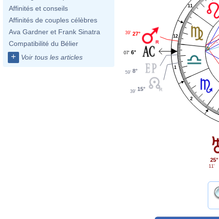
11
Affinités et conseils
Affinités de couples célèbres
Ava Gardner et Frank Sinatra
39'
27°
12
Compatibilité du Bélier
6°
07'
+
Voir tous les articles
1
8°
59'
15°
39'
2
25°
11'