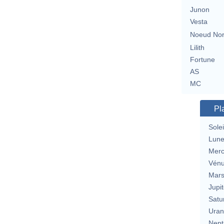
Junon
Vesta
Noeud No
Lilith
Fortune
AS
MC
Pl
Solei
Lun
Merc
Vén
Mar
Jupit
Satu
Uran
Nept