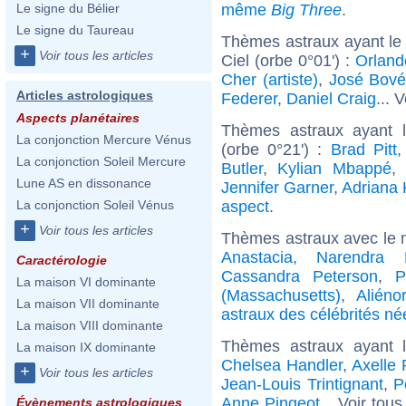
même
Big Three
.
Le signe du Bélier
Le signe du Taureau
Thèmes astraux ayant le
+
Voir tous les articles
Ciel (orbe 0°01') :
Orlan
Cher (artiste)
,
José Bov
Articles astrologiques
Federer
,
Daniel Craig
... 
Aspects planétaires
Thèmes astraux ayant 
La conjonction Mercure Vénus
(orbe 0°21') :
Brad Pitt
La conjonction Soleil Mercure
Butler
,
Kylian Mbappé
,
Lune AS en dissonance
Jennifer Garner
,
Adriana
aspect
.
La conjonction Soleil Vénus
+
Voir tous les articles
Thèmes astraux avec le 
Anastacia
,
Narendra 
Caractérologie
Cassandra Peterson
,
P
La maison VI dominante
(Massachusetts)
,
Aliéno
La maison VII dominante
astraux des célébrités n
La maison VIII dominante
Thèmes astraux ayant 
La maison IX dominante
Chelsea Handler
,
Axelle
+
Voir tous les articles
Jean-Louis Trintignant
,
P
Anne Pingeot
... Voir tou
Évènements astrologiques