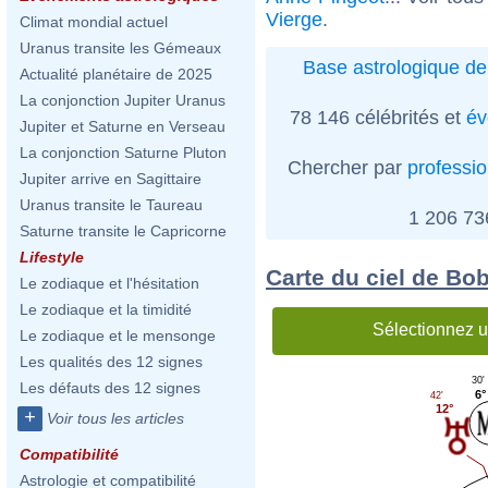
Vierge
.
Climat mondial actuel
Uranus transite les Gémeaux
Base astrologique de
Actualité planétaire de 2025
La conjonction Jupiter Uranus
78 146 célébrités et
év
Jupiter et Saturne en Verseau
La conjonction Saturne Pluton
Chercher par
professi
Jupiter arrive en Sagittaire
Uranus transite le Taureau
1 206 7
Saturne transite le Capricorne
Lifestyle
Carte du ciel de Bo
Le zodiaque et l'hésitation
Le zodiaque et la timidité
Sélectionnez u
Le zodiaque et le mensonge
Les qualités des 12 signes
30'
Les défauts des 12 signes
6°
42'
12°
+
Voir tous les articles
Compatibilité
Astrologie et compatibilité