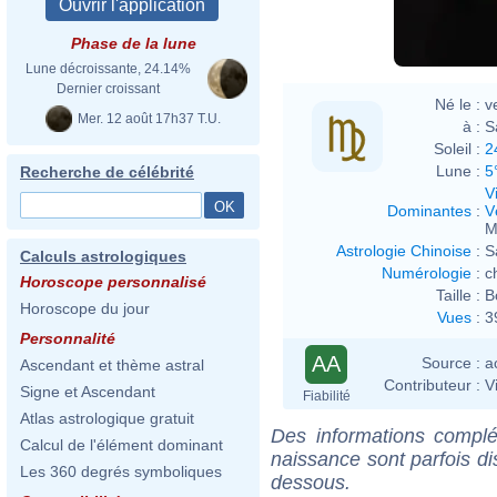
Phase de la lune
Lune décroissante, 24.14%
Dernier croissant
Né le :
v
Mer. 12 août 17h37 T.U.
à :
S
Soleil :
2
Lune :
5
Recherche de célébrité
V
Dominantes
:
V
M
Astrologie Chinoise
:
S
Calculs astrologiques
Numérologie
:
c
Horoscope personnalisé
Taille :
B
Horoscope du jour
Vues
:
3
Personnalité
AA
Source :
a
Ascendant et thème astral
Contributeur :
V
Signe et Ascendant
Fiabilité
Atlas astrologique gratuit
Des informations complé
Calcul de l'élément dominant
naissance sont parfois di
Les 360 degrés symboliques
dessous.