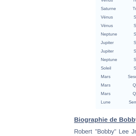
Saturne
T
Vénus
S
Vénus
S
Neptune
S
Jupiter
S
Jupiter
S
Neptune
S
Soleil
S
Mars
Ses
Mars
Q
Mars
Q
Lune
Sem
Biographie de Bobby
Robert "Bobby" Lee J