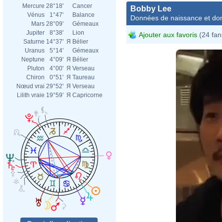
Mercure
28°18'
Cancer
Bobby Lee
Vénus
1°47'
Balance
Données de naissance et dom
Mars
28°09'
Gémeaux
Jupiter
8°38'
Lion
Ajouter aux favoris
(24 fan
Saturne
14°37'
Я
Bélier
Uranus
5°14'
Gémeaux
Neptune
4°09'
Я
Bélier
Pluton
4°00'
Я
Verseau
Chiron
0°51'
Я
Taureau
Nœud vrai
29°52'
Я
Verseau
Lilith vraie
19°59'
Я
Capricorne