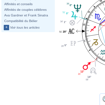
10
Affinités et conseils
39'
0°
Affinités de couples célèbres
11
51'
0°
Ava Gardner et Frank Sinatra
Compatibilité du Bélier
34'
1°
12
+
Voir tous les articles
20°
51'
1
5°
29'
2
12°
21'
14°
06'