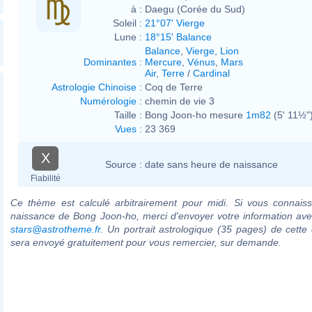
à :
Daegu (Corée du Sud)
Soleil :
21°07' Vierge
Lune :
18°15' Balance
Balance
,
Vierge
,
Lion
Dominantes
:
Mercure
,
Vénus
,
Mars
Air
,
Terre
/
Cardinal
Astrologie Chinoise
:
Coq de Terre
Numérologie
:
chemin de vie 3
Taille :
Bong Joon-ho mesure
1m82
(5' 11½"
Vues
:
23 369
X
Source :
date sans heure de naissance
Fiabilité
Ce thème est calculé arbitrairement pour midi. Si vous connaiss
naissance de Bong Joon-ho, merci d'envoyer votre information av
stars@astrotheme.fr
. Un portrait astrologique (35 pages) de cette 
sera envoyé gratuitement pour vous remercier, sur demande.