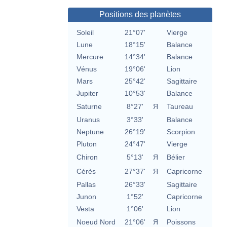
Positions des planètes
Soleil
21°07'
Vierge
Lune
18°15'
Balance
Mercure
14°34'
Balance
Vénus
19°06'
Lion
Mars
25°42'
Sagittaire
Jupiter
10°53'
Balance
Saturne
8°27'
Я
Taureau
Uranus
3°33'
Balance
Neptune
26°19'
Scorpion
Pluton
24°47'
Vierge
Chiron
5°13'
Я
Bélier
Cérès
27°37'
Я
Capricorne
Pallas
26°33'
Sagittaire
Junon
1°52'
Capricorne
Vesta
1°06'
Lion
Noeud Nord
21°06'
Я
Poissons