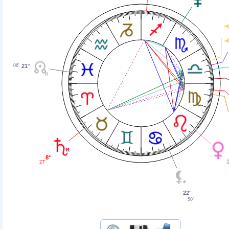
06'
21°
8°
27'
22°
50'