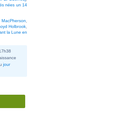
tés nées un 14
e MacPherson
,
oyd Holbrook
,
ant la Lune en
 17h38
aissance
u
jour