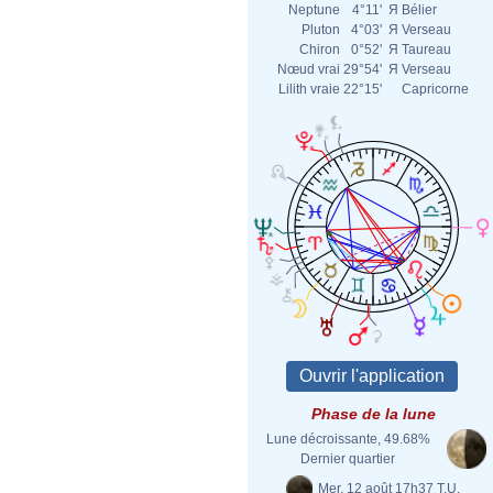
Neptune
4°11'
Я
Bélier
Pluton
4°03'
Я
Verseau
Chiron
0°52'
Я
Taureau
Nœud vrai
29°54'
Я
Verseau
Lilith vraie
22°15'
Capricorne
Phase de la lune
Lune décroissante, 49.68%
Dernier quartier
Mer. 12 août 17h37 T.U.