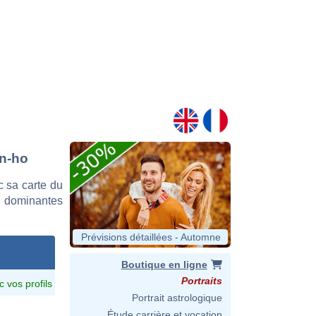
on-ho
 sa carte du
es dominantes
Prévisions détaillées - Automne
Boutique en ligne
Portraits
c vos profils
Portrait astrologique
Étude carrière et vocation