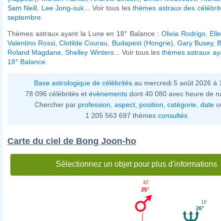
Sam Neill
,
Lee Jong-suk
... Voir tous les
thèmes astraux des célébri
septembre
.
Thèmes astraux ayant la Lune en 18° Balance :
Olivia Rodrigo
,
Ell
Valentino Rossi
,
Clotilde Courau
,
Budapest (Hongrie)
,
Gary Busey
,
B
Roland Magdane
,
Shelley Winters
... Voir tous les
thèmes astraux ay
18° Balance
.
Base astrologique de célébrités
au mercredi 5 août 2026 à
78 096 célébrités et
évènements
dont 40 080 avec heure de n
Chercher par
profession
,
aspect
,
position
,
catégorie
,
date
o
1 205 563 697 thèmes
consultés
Carte du ciel de Bong Joon-ho
Sélectionnez un objet pour plus d'informations
42'
25°
19'
26°