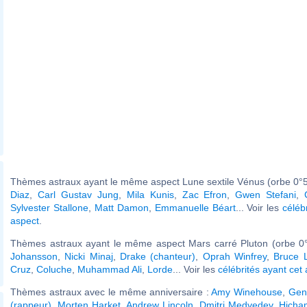
Thèmes astraux ayant le même aspect Lune sextile Vénus (orbe 0°5
Diaz
,
Carl Gustav Jung
,
Mila Kunis
,
Zac Efron
,
Gwen Stefani
,
Sylvester Stallone
,
Matt Damon
,
Emmanuelle Béart
... Voir les
céléb
aspect
.
Thèmes astraux ayant le même aspect Mars carré Pluton (orbe 0°
Johansson
,
Nicki Minaj
,
Drake (chanteur)
,
Oprah Winfrey
,
Bruce 
Cruz
,
Coluche
,
Muhammad Ali
,
Lorde
... Voir les
célébrités ayant cet
Thèmes astraux avec le même anniversaire :
Amy Winehouse
,
Gen
(rappeur)
,
Morten Harket
,
Andrew Lincoln
,
Dmitri Medvedev
,
Hicha