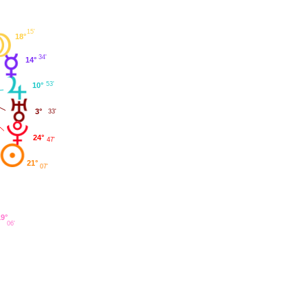
15'
18°
34'
14°
53'
10°
3°
33'
24°
47'
21°
07'
19°
06'