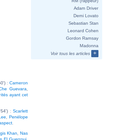
RM (rappeur)
Adam Driver
Demi Lovato
Sebastian Stan
Leonard Cohen
Gordon Ramsay
Madonna
+
Voir tous les articles
0') :
Cameron
Che Guevara
,
rités ayant cet
54') :
Scarlett
Lee
,
Penélope
 aspect
.
gis Khan
,
Nas
m El Guerrouj
,