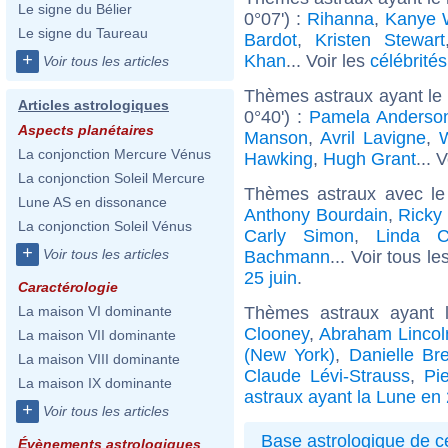
Le signe du Bélier
0°07') :
Rihanna
,
Kanye 
Le signe du Taureau
Bardot
,
Kristen Stewart
+
Khan
... Voir les
célébrité
Voir tous les articles
Thèmes astraux ayant le
Articles astrologiques
0°40') :
Pamela Anderso
Aspects planétaires
Manson
,
Avril Lavigne
,
W
La conjonction Mercure Vénus
Hawking
,
Hugh Grant
... 
La conjonction Soleil Mercure
Thèmes astraux avec le
Lune AS en dissonance
Anthony Bourdain
,
Ricky
La conjonction Soleil Vénus
Carly Simon
,
Linda Ca
+
Voir tous les articles
Bachmann
... Voir tous le
25 juin
.
Caractérologie
Thèmes astraux ayant 
La maison VI dominante
Clooney
,
Abraham Lincol
La maison VII dominante
(New York)
,
Danielle Bre
La maison VIII dominante
Claude Lévi-Strauss
,
Pi
La maison IX dominante
astraux ayant la Lune en
+
Voir tous les articles
Base astrologique de cé
Évènements astrologiques