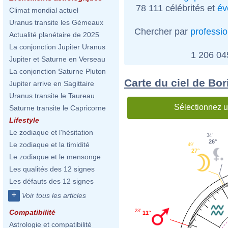
78 111 célébrités et
év
Climat mondial actuel
Uranus transite les Gémeaux
Chercher par
professi
Actualité planétaire de 2025
La conjonction Jupiter Uranus
1 206 0
Jupiter et Saturne en Verseau
La conjonction Saturne Pluton
Carte du ciel de Bor
Jupiter arrive en Sagittaire
Uranus transite le Taureau
Sélectionnez u
Saturne transite le Capricorne
Lifestyle
Le zodiaque et l'hésitation
34'
26°
Le zodiaque et la timidité
49'
27°
Le zodiaque et le mensonge
Les qualités des 12 signes
Les défauts des 12 signes
+
Voir tous les articles
23'
Compatibilité
11°
Astrologie et compatibilité