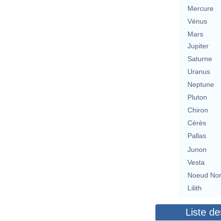
Mercure
Vénus
Mars
Jupiter
Saturne
Uranus
Neptune
Pluton
Chiron
Cérès
Pallas
Junon
Vesta
Noeud No
Lilith
Liste de