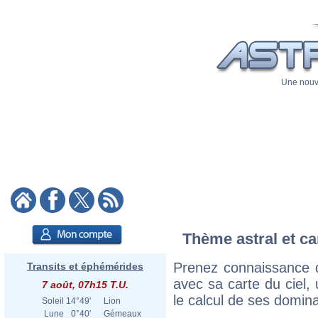
Une nouve
Thème astral et ca
Prenez connaissance d
Transits et éphémérides
avec sa carte du ciel, 
7 août, 07h15 T.U.
le calcul de ses domina
Soleil
14°49'
Lion
Lune
0°40'
Gémeaux