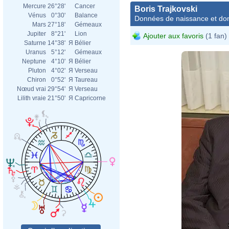
Mercure
26°28'
Cancer
Boris Trajkovski
Vénus
0°30'
Balance
Données de naissance et dom
Mars
27°18'
Gémeaux
Jupiter
8°21'
Lion
Ajouter aux favoris
(1 fan)
Saturne
14°38'
Я
Bélier
Uranus
5°12'
Gémeaux
Neptune
4°10'
Я
Bélier
Pluton
4°02'
Я
Verseau
Chiron
0°52'
Я
Taureau
Nœud vrai
29°54'
Я
Verseau
Lilith vraie
21°50'
Я
Capricorne