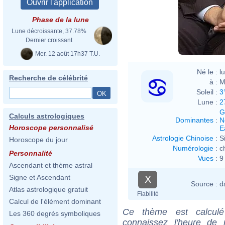
Phase de la lune
Lune décroissante, 37.78%
Dernier croissant
Mer. 12 août 17h37 T.U.
Né le :
l
Recherche de célébrité
à :
M
Soleil :
3
Lune :
2
G
Calculs astrologiques
Dominantes
:
N
Horoscope personnalisé
E
Astrologie Chinoise
:
S
Horoscope du jour
Numérologie
:
c
Personnalité
Vues
:
9
Ascendant et thème astral
Signe et Ascendant
X
Source :
d
Atlas astrologique gratuit
Fiabilité
Calcul de l'élément dominant
Ce thème est calculé 
Les 360 degrés symboliques
connaissez l'heure de 