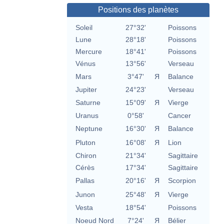
Positions des planètes
Soleil
27°32'
Poissons
Lune
28°18'
Poissons
Mercure
18°41'
Poissons
Vénus
13°56'
Verseau
Mars
3°47'
Я
Balance
Jupiter
24°23'
Verseau
Saturne
15°09'
Я
Vierge
Uranus
0°58'
Cancer
Neptune
16°30'
Я
Balance
Pluton
16°08'
Я
Lion
Chiron
21°34'
Sagittaire
Cérès
17°34'
Sagittaire
Pallas
20°16'
Я
Scorpion
Junon
25°48'
Я
Vierge
Vesta
18°54'
Poissons
Noeud Nord
7°24'
Я
Bélier