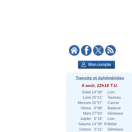
Transits et éphémérides
6 août, 22h16 T.U.
Soleil
14°28'
Lion
Lune
25°21'
Taureau
Mercure
25°57'
Cancer
Vénus
0°08'
Balance
Mars
27°03'
Gémeaux
Jupiter
8°16'
Lion
Saturne
14°39'
Я
Bélier
Uranus
5°11'
Gémeaux