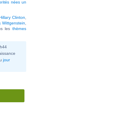
brités nées un
Hillary Clinton
,
 Wittgenstein
,
ous les
thèmes
0h44
aissance
u
jour