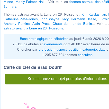
Minne
,
Manly Palmer Hall
... Voir tous les
thèmes astraux des célé
18 mars
.
Thèmes astraux ayant la Lune en 28° Poissons :
Kim Kardashian
,
Catherine Zeta-Jones
,
John Wayne Gacy
,
Hermann Hesse
,
Ludwig
Anthony Perkins
,
Alain Prost
,
Chute du mur de Berlin
... Voir t
astraux ayant la Lune en 28° Poissons
.
Base astrologique de célébrités
au jeudi 6 août 2026 à 2
78 111 célébrités et
évènements
dont 40 087 avec heure de n
Chercher par
profession
,
aspect
,
position
,
catégorie
,
date
o
1 205 877 604 thèmes
consultés
Carte du ciel de Brad Dourif
Sélectionnez un objet pour plus d'informations
56'
13°