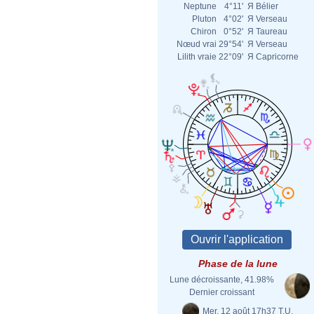
Neptune
4°11'
Я
Bélier
Pluton
4°02'
Я
Verseau
Chiron
0°52'
Я
Taureau
Nœud vrai
29°54'
Я
Verseau
Lilith vraie
22°09'
Я
Capricorne
Phase de la lune
Lune décroissante, 41.98%
Dernier croissant
Mer. 12 août 17h37 T.U.