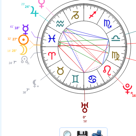
23'
24°
41'
18°
32'
27°
28°
18'
7°
24'
7°
38'
16
0°
58'