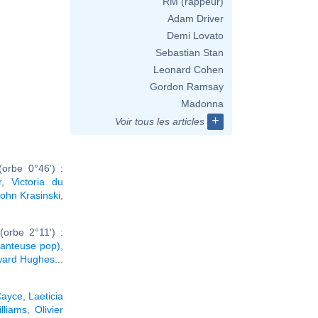
RM (rappeur)
Adam Driver
Demi Lovato
Sebastian Stan
Leonard Cohen
Gordon Ramsay
Madonna
+
Voir tous les articles
orbe 0°46') :
r
,
Victoria du
ohn Krasinski
,
orbe 2°11') :
anteuse pop)
,
ard Hughes
...
Cayce
,
Laeticia
lliams
,
Olivier