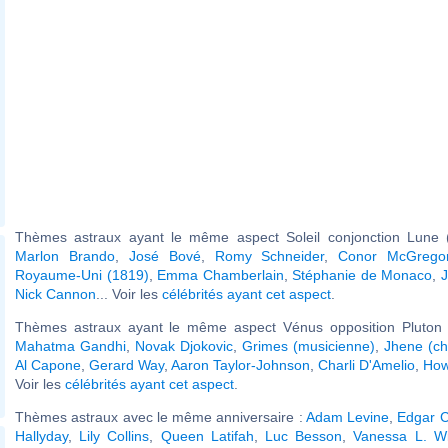
Thèmes astraux ayant le même aspect Soleil conjonction Lune (
Marlon Brando
,
José Bové
,
Romy Schneider
,
Conor McGrego
Royaume-Uni (1819)
,
Emma Chamberlain
,
Stéphanie de Monaco
,
J
Nick Cannon
... Voir les
célébrités ayant cet aspect
.
Thèmes astraux ayant le même aspect Vénus opposition Pluton (
Mahatma Gandhi
,
Novak Djokovic
,
Grimes (musicienne)
,
Jhene (ch
Al Capone
,
Gerard Way
,
Aaron Taylor-Johnson
,
Charli D'Amelio
,
How
Voir les
célébrités ayant cet aspect
.
Thèmes astraux avec le même anniversaire :
Adam Levine
,
Edgar 
Hallyday
,
Lily Collins
,
Queen Latifah
,
Luc Besson
,
Vanessa L. Wi