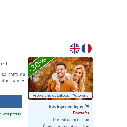
rif
 sa carte du
es dominantes
Prévisions détaillées - Automne
Boutique en ligne
Portraits
c vos profils
Portrait astrologique
Étude carrière et vocation