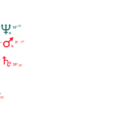
30'
16°
3°
47'
15°
09'
°
08'