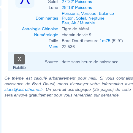
Soleil :
27°32' Poissons
Lune :
28°18' Poissons
Poissons
,
Verseau
,
Balance
Dominantes
:
Pluton
,
Soleil
,
Neptune
Eau
,
Air
/
Mutable
Astrologie Chinoise
:
Tigre de Métal
Numérologie
:
chemin de vie 9
Taille :
Brad Dourif mesure
1m75
(5' 9")
Vues
:
22 536
X
Source :
date sans heure de naissance
Fiabilité
Ce thème est calculé arbitrairement pour midi. Si vous connaiss
naissance de Brad Dourif, merci d'envoyer votre information ave
stars@astrotheme.fr
. Un portrait astrologique (35 pages) de cette 
sera envoyé gratuitement pour vous remercier, sur demande.