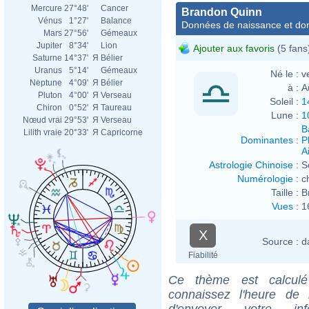
Mercure
27°48'
Cancer
Brandon Quinn
Vénus
1°27'
Balance
Données de naissance et dom
Mars
27°56'
Gémeaux
Jupiter
8°34'
Lion
Ajouter aux favoris
(5 fans
Saturne
14°37'
Я
Bélier
Uranus
5°14'
Gémeaux
Né le :
v
Neptune
4°09'
Я
Bélier
à :
A
Pluton
4°00'
Я
Verseau
Soleil :
1
Chiron
0°52'
Я
Taureau
Lune :
1
Nœud vrai
29°53'
Я
Verseau
B
Lilith vraie
20°33'
Я
Capricorne
Dominantes
:
P
Ai
Astrologie Chinoise
:
S
Numérologie
:
c
Taille :
B
Vues
:
1
X
Source :
d
Fiabilité
Ce thème est calculé 
connaissez l'heure de
d'envoyer votre i