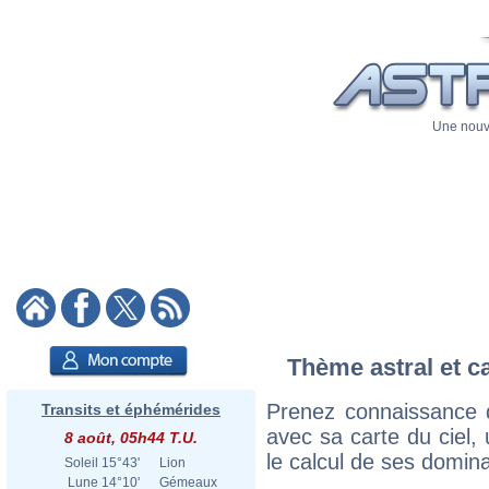
Une nouve
Thème astral et c
Prenez connaissance 
Transits et éphémérides
avec sa carte du ciel, 
8 août, 05h44 T.U.
le calcul de ses domina
Soleil
15°43'
Lion
Lune
14°10'
Gémeaux