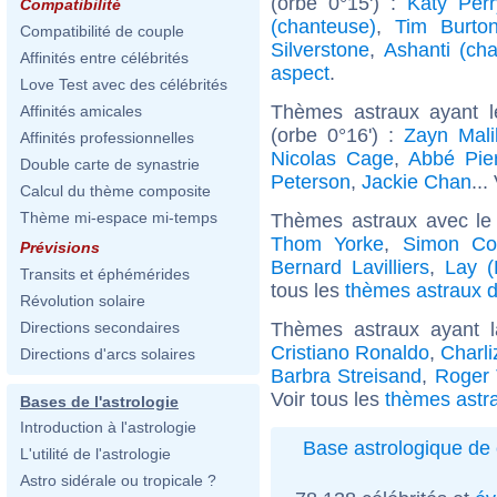
(orbe 0°15') :
Katy Perr
Compatibilité
(chanteuse)
,
Tim Burto
Compatibilité de couple
Silverstone
,
Ashanti (ch
Affinités entre célébrités
aspect
.
Love Test avec des célébrités
Thèmes astraux ayant l
Affinités amicales
(orbe 0°16') :
Zayn Mali
Affinités professionnelles
Nicolas Cage
,
Abbé Pie
Double carte de synastrie
Peterson
,
Jackie Chan
...
Calcul du thème composite
Thème mi-espace mi-temps
Thèmes astraux avec le
Thom Yorke
,
Simon Co
Prévisions
Bernard Lavilliers
,
Lay (
Transits et éphémérides
tous les
thèmes astraux d
Révolution solaire
Thèmes astraux ayant 
Directions secondaires
Cristiano Ronaldo
,
Charl
Directions d'arcs solaires
Barbra Streisand
,
Roger 
Voir tous les
thèmes astra
Bases de l'astrologie
Introduction à l'astrologie
Base astrologique de 
L'utilité de l'astrologie
Astro sidérale ou tropicale ?