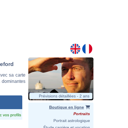
leford
vec sa carte
es dominantes
Prévisions détaillées - 2 ans
Boutique en ligne
Portraits
c vos profils
Portrait astrologique
Étude carrière et vocation