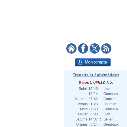
Transits et éphémérides
8 août, 04h12 T.U.
Soleil
15°40'
Lion
Lune
13°14'
Gémeaux
Mercure
27°42'
Cancer
Vénus
1°23'
Balance
Mars
27°53'
Gémeaux
Jupiter
8°33'
Lion
Saturne
14°37'
Я
Bélier
Uranus
5°14'
Gémeaux