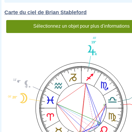
Carte du ciel de Brian Stableford
Sélectionnez un objet pour plus d'informations
49'
19°
11'
6°
08'
20°