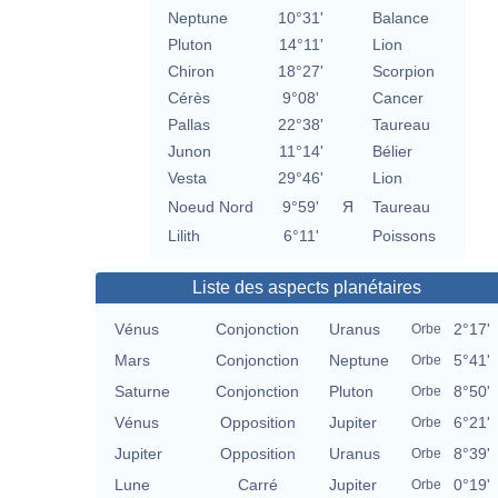
Neptune
10°31'
Balance
Pluton
14°11'
Lion
Chiron
18°27'
Scorpion
Cérès
9°08'
Cancer
Pallas
22°38'
Taureau
Junon
11°14'
Bélier
Vesta
29°46'
Lion
Noeud Nord
9°59'
Я
Taureau
Lilith
6°11'
Poissons
Liste des aspects planétaires
Vénus
Conjonction
Uranus
2°17'
Orbe
Mars
Conjonction
Neptune
5°41'
Orbe
Saturne
Conjonction
Pluton
8°50'
Orbe
Vénus
Opposition
Jupiter
6°21'
Orbe
Jupiter
Opposition
Uranus
8°39'
Orbe
Lune
Carré
Jupiter
0°19'
Orbe