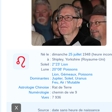
Né le :
dimanche
25 juillet
1948 (heure incon
à :
Shipley, Yorkshire (Royaume-Uni)
Soleil :
2°23' Lion
Lune :
20°08' Poissons
Lion
,
Gémeaux
,
Poissons
Dominantes
:
Jupiter
,
Soleil
,
Uranus
Feu
,
Air
/
Mutable
Astrologie Chinoise
:
Rat de Terre
Numérologie
:
chemin de vie 9
Vues
:
7 936
X
Source :
date sans heure de naissance