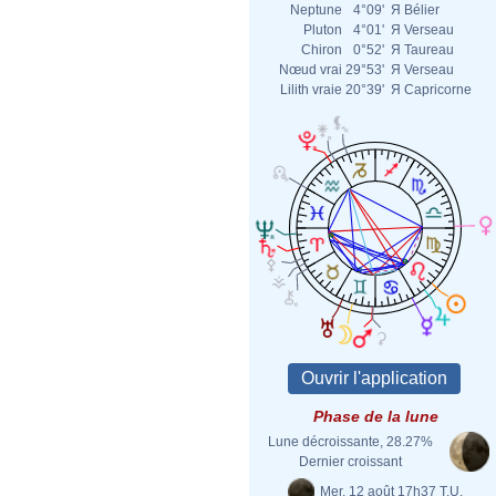
Neptune
4°09'
Я
Bélier
Pluton
4°01'
Я
Verseau
Chiron
0°52'
Я
Taureau
Nœud vrai
29°53'
Я
Verseau
Lilith vraie
20°39'
Я
Capricorne
Phase de la lune
Lune décroissante, 28.27%
Dernier croissant
Mer. 12 août 17h37 T.U.