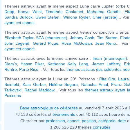
Thèmes astraux ayant le même aspect Lune carré Jupiter (orbe 0
Depp
,
Kanye West
,
Timothée Chalamet
,
Mahatma Gandhi
,
El
Sandra Bullock
,
Gwen Stefani
,
Winona Ryder
,
Cher (artiste)
... Voi
ayant cet aspect
.
Thèmes astraux ayant le même aspect Vénus conjonction Uranus (
Elizabeth Taylor
,
SZA (chanteuse)
,
Johnny Cash
,
Tim Burton
,
Fiodo
John Legend
,
Gerard Piqué
,
Rose McGowan
,
Jean Reno
... Voi
ayant cet aspect
.
Thèmes astraux avec le même anniversaire :
Iman (mannequin)
,
Diam's
,
Hasan Piker
,
Katherine Kelly Lang
,
James Lafferty
,
Eri
Renfro
,
Porto Rico
... Voir tous les
thèmes astraux des célébrités nées
Thèmes astraux ayant la Lune en 20° Poissons :
Rita Ora
,
Laura 
Seinfeld
,
Kaia Gerber
,
Hélène Segara
,
Natacha Amal
,
Franz Sc
Tarkovski
,
Rachel Maddow
... Voir tous les
thèmes astraux ayant l
Poissons
.
Base astrologique de célébrités
au vendredi 7 août 2026 à
78 138 célébrités et
évènements
dont 40 112 avec heure de n
Chercher par
profession
,
aspect
,
position
,
catégorie
,
date
o
1 206 526 220 thèmes
consultés