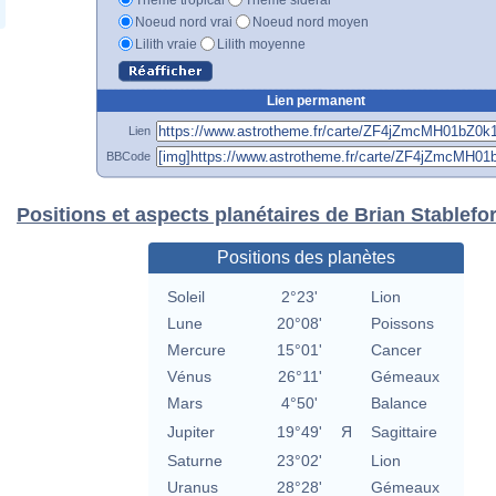
Noeud nord vrai
Noeud nord moyen
Lilith vraie
Lilith moyenne
Lien permanent
Lien
BBCode
Positions et aspects planétaires de Brian Stablefo
Positions des planètes
Soleil
2°23'
Lion
Lune
20°08'
Poissons
Mercure
15°01'
Cancer
Vénus
26°11'
Gémeaux
Mars
4°50'
Balance
Jupiter
19°49'
Я
Sagittaire
Saturne
23°02'
Lion
Uranus
28°28'
Gémeaux