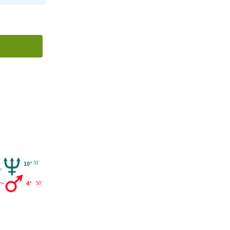
31'
10°
4°
50'