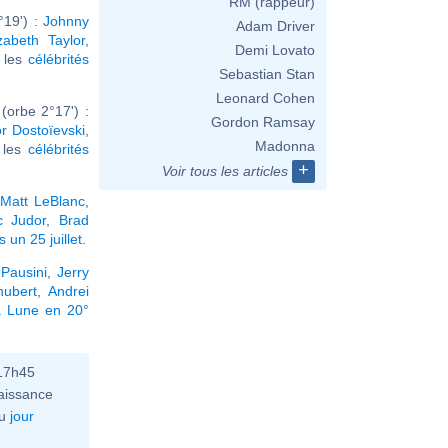
RM (rappeur)
°19') :
Johnny
Adam Driver
izabeth Taylor
,
Demi Lovato
r les
célébrités
Sebastian Stan
Leonard Cohen
orbe 2°17') :
Gordon Ramsay
r Dostoïevski
,
Madonna
r les
célébrités
+
Voir tous les articles
Matt LeBlanc
,
c Judor
,
Brad
 un 25 juillet
.
Pausini
,
Jerry
hubert
,
Andrei
a Lune en 20°
 17h45
aissance
u
jour