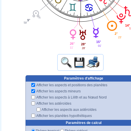
9°
59'
14°
1
2°
23'
15°
26°
28°
01'
11'
28'
Paramètres d'affichage
Afficher les aspects et positions des planètes
Afficher les aspects mineurs
Afficher les aspects à Lilith et au Nœud Nord
Afficher les astéroïdes
Afficher les aspects aux astéroïdes
Afficher les planètes hypothétiques
Paramètres de calcul
Thème tropical
Thème sidéral