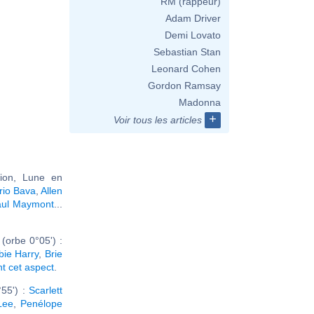
RM (rappeur)
Adam Driver
Demi Lovato
Sebastian Stan
Leonard Cohen
Gordon Ramsay
Madonna
+
Voir tous les articles
ion, Lune en
rio Bava
,
Allen
aul Maymont
...
orbe 0°05') :
ie Harry
,
Brie
nt cet aspect
.
55') :
Scarlett
Lee
,
Penélope