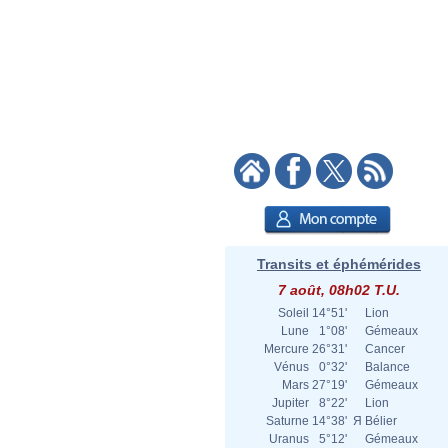
Transits et éphémérides
7 août, 08h02 T.U.
Soleil
14°51'
Lion
Lune
1°08'
Gémeaux
Mercure
26°31'
Cancer
Vénus
0°32'
Balance
Mars
27°19'
Gémeaux
Jupiter
8°22'
Lion
Saturne
14°38'
Я
Bélier
Uranus
5°12'
Gémeaux