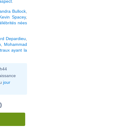
 aspect
.
andra Bullock
,
Kevin Spacey
,
élébrités nées
rd Depardieu
,
h
,
Mohammad
traux ayant la
0h44
aissance
u
jour
)