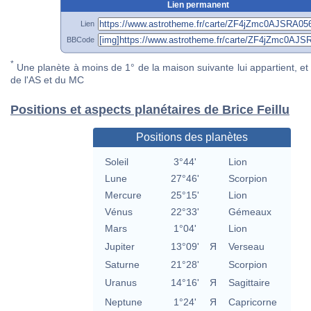
Lien permanent
Lien
BBCode
*
Une planète à moins de 1° de la maison suivante lui appartient, et 
de l'AS et du MC
Positions et aspects planétaires de Brice Feillu
Positions des planètes
Soleil
3°44'
Lion
Lune
27°46'
Scorpion
Mercure
25°15'
Lion
Vénus
22°33'
Gémeaux
Mars
1°04'
Lion
Jupiter
13°09'
Я
Verseau
Saturne
21°28'
Scorpion
Uranus
14°16'
Я
Sagittaire
Neptune
1°24'
Я
Capricorne