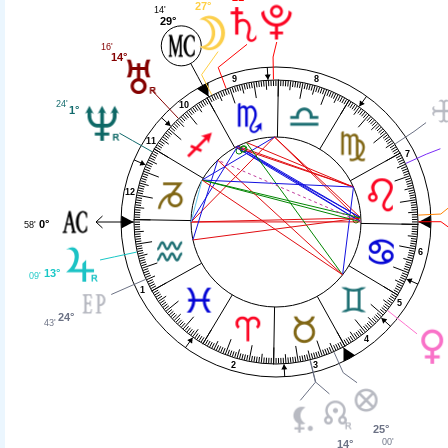
27°
14'
29°
16'
14°
9
8
24'
10
1°
11
7
12
0°
58'
6
13°
09'
1
5
24°
43'
4
2
3
25°
00'
14°