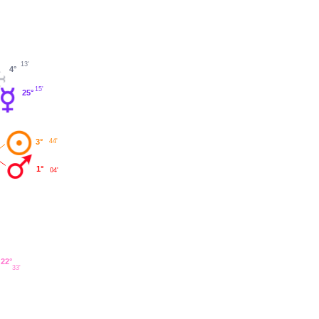
13'
4°
15'
25°
3°
44'
1°
04'
22°
33'