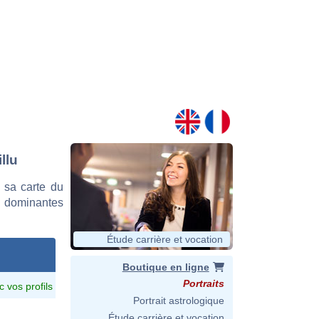
llu
 sa carte du
es dominantes
Étude carrière et vocation
Boutique en ligne
Portraits
c vos profils
Portrait astrologique
Étude carrière et vocation