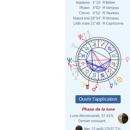
Neptune
4°10'
Я
Bélier
Pluton
4°02'
Я
Verseau
Chiron
0°52'
Я
Taureau
Nœud vrai
29°54'
Я
Verseau
Lilith vraie
21°48'
Я
Capricorne
Phase de la lune
Lune décroissante, 37.41%
Dernier croissant
Mer. 12 août 17h37 T.U.