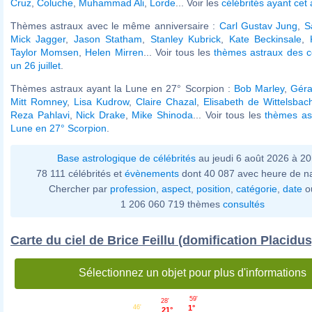
Cruz
,
Coluche
,
Muhammad Ali
,
Lorde
... Voir les
célébrités ayant cet
Thèmes astraux avec le même anniversaire :
Carl Gustav Jung
,
S
Mick Jagger
,
Jason Statham
,
Stanley Kubrick
,
Kate Beckinsale
,
Taylor Momsen
,
Helen Mirren
... Voir tous les
thèmes astraux des c
un 26 juillet
.
Thèmes astraux ayant la Lune en 27° Scorpion :
Bob Marley
,
Géra
Mitt Romney
,
Lisa Kudrow
,
Claire Chazal
,
Elisabeth de Wittelsbac
Reza Pahlavi
,
Nick Drake
,
Mike Shinoda
... Voir tous les
thèmes as
Lune en 27° Scorpion
.
Base astrologique de célébrités
au jeudi 6 août 2026 à 2
78 111 célébrités et
évènements
dont 40 087 avec heure de n
Chercher par
profession
,
aspect
,
position
,
catégorie
,
date
o
1 206 060 719 thèmes
consultés
Carte du ciel de Brice Feillu (domification Placidus
Sélectionnez un objet pour plus d'informations
59'
28'
1°
46'
21°