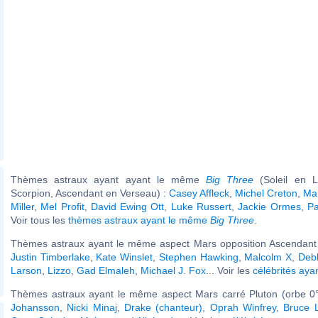
Thèmes astraux ayant ayant le même
Big Three
(Soleil en L
Scorpion, Ascendant en Verseau) :
Casey Affleck
,
Michel Creton
,
Ma
Miller
,
Mel Profit
,
David Ewing Ott
,
Luke Russert
,
Jackie Ormes
,
P
Voir tous les
thèmes astraux ayant le même
Big Three
.
Thèmes astraux ayant le même aspect Mars opposition Ascendant (
Justin Timberlake
,
Kate Winslet
,
Stephen Hawking
,
Malcolm X
,
Debb
Larson
,
Lizzo
,
Gad Elmaleh
,
Michael J. Fox
... Voir les
célébrités aya
Thèmes astraux ayant le même aspect Mars carré Pluton (orbe 0°
Johansson
,
Nicki Minaj
,
Drake (chanteur)
,
Oprah Winfrey
,
Bruce 