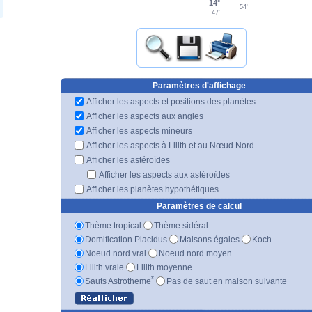
14°
54'
47'
Paramètres d'affichage
Afficher les aspects et positions des planètes
Afficher les aspects aux angles
Afficher les aspects mineurs
Afficher les aspects à Lilith et au Nœud Nord
Afficher les astéroïdes
Afficher les aspects aux astéroïdes
Afficher les planètes hypothétiques
Paramètres de calcul
Thème tropical
Thème sidéral
Domification Placidus
Maisons égales
Koch
Noeud nord vrai
Noeud nord moyen
Lilith vraie
Lilith moyenne
*
Sauts Astrotheme
Pas de saut en maison suivante