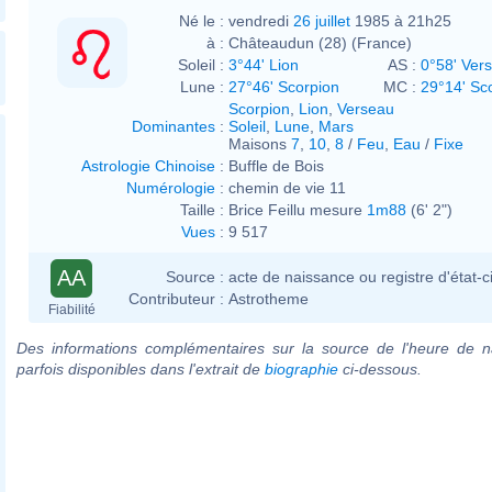
Né le :
vendredi
26 juillet
1985 à 21h25
à :
Châteaudun (28) (France)
Soleil :
3°44' Lion
AS :
0°58' Ver
Lune :
27°46' Scorpion
MC :
29°14' Sc
Scorpion
,
Lion
,
Verseau
Dominantes
:
Soleil
,
Lune
,
Mars
Maisons
7
,
10
,
8
/
Feu
,
Eau
/
Fixe
Astrologie Chinoise
:
Buffle de Bois
Numérologie
:
chemin de vie 11
Taille :
Brice Feillu mesure
1m88
(6' 2")
Vues
:
9 517
AA
Source :
acte de naissance ou registre d'état-ci
Contributeur :
Astrotheme
Fiabilité
Des informations complémentaires sur la source de l'heure de n
parfois disponibles dans l'extrait de
biographie
ci-dessous.