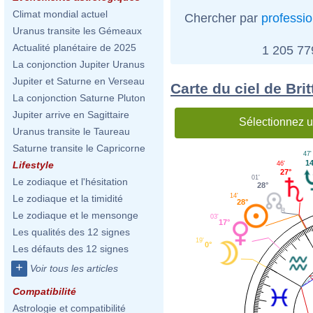
Climat mondial actuel
Chercher par
professi
Uranus transite les Gémeaux
Actualité planétaire de 2025
1 205 7
La conjonction Jupiter Uranus
Jupiter et Saturne en Verseau
Carte du ciel de Brit
La conjonction Saturne Pluton
Jupiter arrive en Sagittaire
Sélectionnez u
Uranus transite le Taureau
Saturne transite le Capricorne
47'
14
Lifestyle
46'
27°
01'
Le zodiaque et l'hésitation
28°
14'
Le zodiaque et la timidité
28°
Le zodiaque et le mensonge
03'
17°
Les qualités des 12 signes
19'
0°
Les défauts des 12 signes
+
Voir tous les articles
Compatibilité
Astrologie et compatibilité