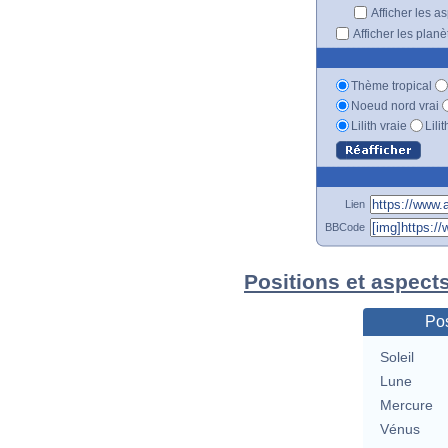
Afficher les a
Afficher les plan
Thème tropical
Noeud nord vrai
Lilith vraie
Lili
Lien
BBCode
Positions et aspects
Pos
Soleil
Lune
Mercure
Vénus