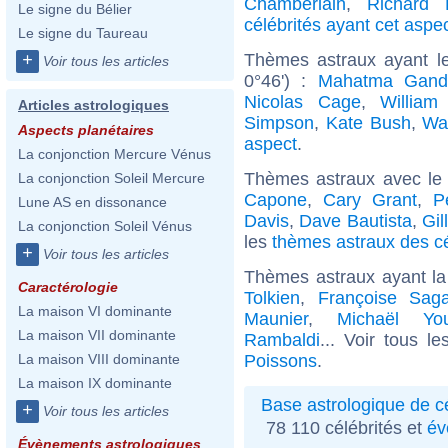
Chamberlain
,
Richard 
Le signe du Bélier
célébrités ayant cet aspe
Le signe du Taureau
Thèmes astraux ayant l
+
Voir tous les articles
0°46') :
Mahatma Gand
Nicolas Cage
,
William
Articles astrologiques
Simpson
,
Kate Bush
,
Wa
Aspects planétaires
aspect
.
La conjonction Mercure Vénus
Thèmes astraux avec le
La conjonction Soleil Mercure
Capone
,
Cary Grant
,
P
Lune AS en dissonance
Davis
,
Dave Bautista
,
Gil
La conjonction Soleil Vénus
les
thèmes astraux des cé
+
Voir tous les articles
Thèmes astraux ayant la
Caractérologie
Tolkien
,
Françoise Sag
La maison VI dominante
Maunier
,
Michaël Yo
La maison VII dominante
Rambaldi
... Voir tous l
Poissons
.
La maison VIII dominante
La maison IX dominante
Base astrologique de cé
+
Voir tous les articles
78 110 célébrités et
év
Évènements astrologiques