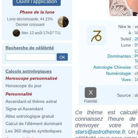
Phase de la lune
Lune décroissante, 44.15%
Dernier croissant
Née le :
v
à :
V
Mer. 12 août 17h37 T.U.
Soleil :
2
Lune :
0
Recherche de célébrité
C
Dominantes
:
P
T
Astrologie Chinoise
:
C
Calculs astrologiques
Numérologie
:
c
Horoscope personnalisé
Vues
:
1
Horoscope du jour
X
Personnalité
Source :
d
Ascendant et thème astral
Fiabilité
Signe et Ascendant
Ce thème est calculé 
Atlas astrologique gratuit
connaissez l'heure de
Calcul de l'élément dominant
d'envoyer votre i
Les 360 degrés symboliques
stars@astrotheme.fr
. Un 