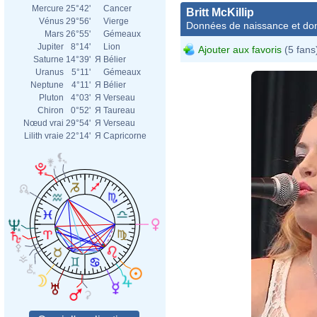
Mercure
25°42'
Cancer
Britt McKillip
Vénus
29°56'
Vierge
Données de naissance et dom
Mars
26°55'
Gémeaux
Jupiter
8°14'
Lion
Ajouter aux favoris
(5 fans
Saturne
14°39'
Я
Bélier
Uranus
5°11'
Gémeaux
Neptune
4°11'
Я
Bélier
Pluton
4°03'
Я
Verseau
Chiron
0°52'
Я
Taureau
Nœud vrai
29°54'
Я
Verseau
Lilith vraie
22°14'
Я
Capricorne