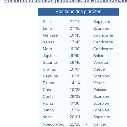
Positions et aspects planétaires de Brooke Alexan
Positions des planètes
Soleil
21°10'
Sagittaire
Lune
27°35'
Scorpion
Mercure
10°43'
Capricorne
Vénus
17°45'
Capricorne
Mars
6°30'
Capricorne
Jupiter
9°40'
Bélier
Saturne
18°45'
Verseau
Uranus
10°04'
Vierge
Neptune
16°39'
Scorpion
Pluton
14°14'
Vierge
Chiron
10°28'
Poissons
Cérès
28°29'
Scorpion
Pallas
9°30'
Scorpion
Junon
15°24'
Scorpion
Vesta
20°01'
Sagittaire
Noeud Nord
11°16'
Я
Cancer