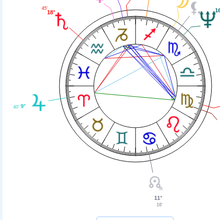
45'
1
18°
9°
40'
11°
16'