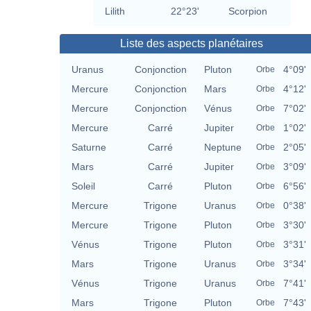
Lilith
22°23'
Scorpion
Liste des aspects planétaires
Uranus
Conjonction
Pluton
4°09'
Orbe
Mercure
Conjonction
Mars
4°12'
Orbe
Mercure
Conjonction
Vénus
7°02'
Orbe
Mercure
Carré
Jupiter
1°02'
Orbe
Saturne
Carré
Neptune
2°05'
Orbe
Mars
Carré
Jupiter
3°09'
Orbe
Soleil
Carré
Pluton
6°56'
Orbe
Mercure
Trigone
Uranus
0°38'
Orbe
Mercure
Trigone
Pluton
3°30'
Orbe
Vénus
Trigone
Pluton
3°31'
Orbe
Mars
Trigone
Uranus
3°34'
Orbe
Vénus
Trigone
Uranus
7°41'
Orbe
Mars
Trigone
Pluton
7°43'
Orbe