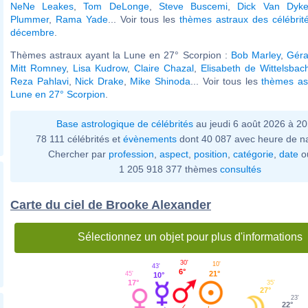
NeNe Leakes
,
Tom DeLonge
,
Steve Buscemi
,
Dick Van Dyk
Plummer
,
Rama Yade
... Voir tous les
thèmes astraux des célébrit
décembre
.
Thèmes astraux ayant la Lune en 27° Scorpion :
Bob Marley
,
Géra
Mitt Romney
,
Lisa Kudrow
,
Claire Chazal
,
Elisabeth de Wittelsbac
Reza Pahlavi
,
Nick Drake
,
Mike Shinoda
... Voir tous les
thèmes as
Lune en 27° Scorpion
.
Base astrologique de célébrités
au jeudi 6 août 2026 à 2
78 111 célébrités et
évènements
dont 40 087 avec heure de n
Chercher par
profession
,
aspect
,
position
,
catégorie
,
date
o
1 205 918 377 thèmes
consultés
Carte du ciel de Brooke Alexander
Sélectionnez un objet pour plus d'informations
30'
10'
43'
6°
21°
45'
10°
17°
35'
27°
23'
22°