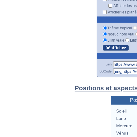
Afficher les a
Afficher les plan
Thème tropical
Noeud nord vrai
Lilith vraie
Lili
Lien
BBCode
Positions et aspect
Pos
Soleil
Lune
Mercure
Vénus