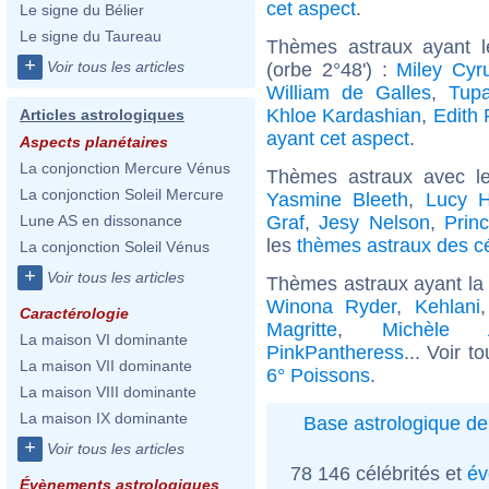
cet aspect
.
Le signe du Bélier
Le signe du Taureau
Thèmes astraux ayant 
+
Voir tous les articles
(orbe 2°48') :
Miley Cyr
William de Galles
,
Tupa
Khloe Kardashian
,
Edith 
Articles astrologiques
ayant cet aspect
.
Aspects planétaires
La conjonction Mercure Vénus
Thèmes astraux avec l
La conjonction Soleil Mercure
Yasmine Bleeth
,
Lucy H
Graf
,
Jesy Nelson
,
Prin
Lune AS en dissonance
les
thèmes astraux des cé
La conjonction Soleil Vénus
+
Voir tous les articles
Thèmes astraux ayant la
Winona Ryder
,
Kehlani
Caractérologie
Magritte
,
Michèle Al
La maison VI dominante
PinkPantheress
... Voir t
La maison VII dominante
6° Poissons
.
La maison VIII dominante
La maison IX dominante
Base astrologique de
+
Voir tous les articles
78 146 célébrités et
év
Évènements astrologiques