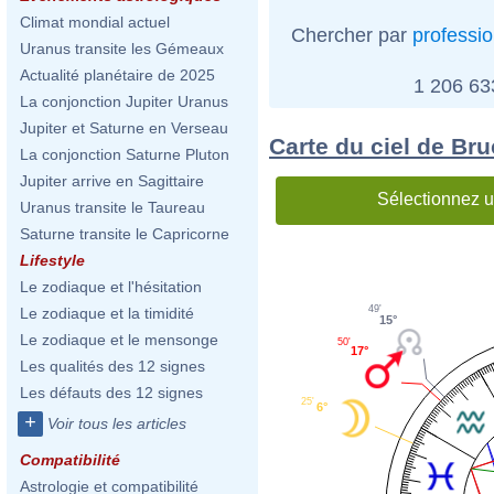
Climat mondial actuel
Chercher par
professi
Uranus transite les Gémeaux
Actualité planétaire de 2025
1 206 6
La conjonction Jupiter Uranus
Jupiter et Saturne en Verseau
Carte du ciel de Br
La conjonction Saturne Pluton
Jupiter arrive en Sagittaire
Sélectionnez u
Uranus transite le Taureau
Saturne transite le Capricorne
Lifestyle
Le zodiaque et l'hésitation
49'
Le zodiaque et la timidité
15°
Le zodiaque et le mensonge
50'
17°
Les qualités des 12 signes
Les défauts des 12 signes
25'
6°
+
Voir tous les articles
Compatibilité
Astrologie et compatibilité