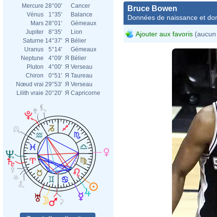
Mercure
28°00'
Cancer
Bruce Bowen
Vénus
1°35'
Balance
Données de naissance et dom
Mars
28°01'
Gémeaux
Jupiter
8°35'
Lion
Ajouter aux favoris
(aucun 
Saturne
14°37'
Я
Bélier
Uranus
5°14'
Gémeaux
Neptune
4°09'
Я
Bélier
Pluton
4°00'
Я
Verseau
Chiron
0°51'
Я
Taureau
Nœud vrai
29°53'
Я
Verseau
Lilith vraie
20°20'
Я
Capricorne
Tim_
02-2