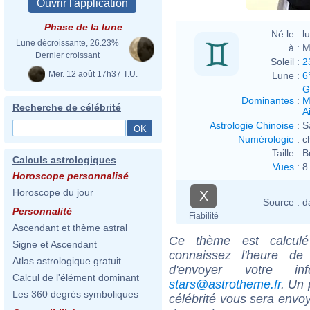
Phase de la lune
Né le :
l
Lune décroissante, 26.23%
à :
M
Dernier croissant
Soleil :
2
Mer. 12 août 17h37 T.U.
Lune :
6
G
Dominantes
:
M
Recherche de célébrité
Ai
Astrologie Chinoise
:
S
Numérologie
:
c
Taille :
B
Calculs astrologiques
Vues
:
8
Horoscope personnalisé
Horoscope du jour
X
Source :
d
Personnalité
Fiabilité
Ascendant et thème astral
Ce thème est calculé 
Signe et Ascendant
connaissez l'heure d
Atlas astrologique gratuit
d'envoyer votre i
Calcul de l'élément dominant
stars@astrotheme.fr
. Un 
Les 360 degrés symboliques
célébrité vous sera envoy