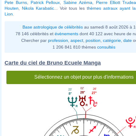
Pete Burns
,
Patrick Pelloux
,
Sabine Azéma
,
Pierre Elliott Trude
Houten
,
Nikola Karabatic
... Voir tous les
thèmes astraux ayant l
Lion
.
Base astrologique de célébrités
au samedi 8 août 2026 à 
78 146 célébrités et
évènements
dont 40 122 avec heure de n
Chercher par
profession
,
aspect
,
position
,
catégorie
,
date
o
1 206 841 810 thèmes
consultés
Carte du ciel de Bruno Ecuele Manga
Sélectionnez un objet pour plus d'informations
02'
26'
23'
28°
27°
8°