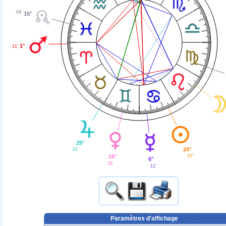
04'
15°
1°
11'
29°
24°
01'
16°
07'
6°
26'
11'
Paramètres d'affichage