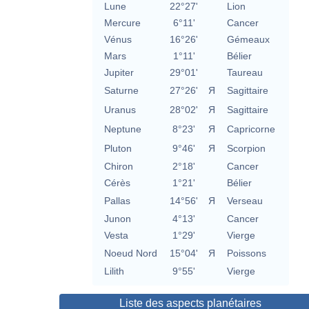
Lune
22°27'
Lion
Mercure
6°11'
Cancer
Vénus
16°26'
Gémeaux
Mars
1°11'
Bélier
Jupiter
29°01'
Taureau
Saturne
27°26'
Я
Sagittaire
Uranus
28°02'
Я
Sagittaire
Neptune
8°23'
Я
Capricorne
Pluton
9°46'
Я
Scorpion
Chiron
2°18'
Cancer
Cérès
1°21'
Bélier
Pallas
14°56'
Я
Verseau
Junon
4°13'
Cancer
Vesta
1°29'
Vierge
Noeud Nord
15°04'
Я
Poissons
Lilith
9°55'
Vierge
Liste des aspects planétaires