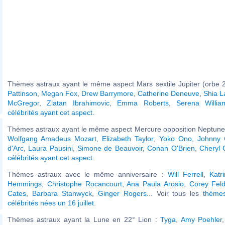
Thèmes astraux ayant le même aspect Mars sextile Jupiter (orbe 2
Pattinson
,
Megan Fox
,
Drew Barrymore
,
Catherine Deneuve
,
Shia L
McGregor
,
Zlatan Ibrahimovic
,
Emma Roberts
,
Serena Willia
célébrités ayant cet aspect
.
Thèmes astraux ayant le même aspect Mercure opposition Neptune 
Wolfgang Amadeus Mozart
,
Elizabeth Taylor
,
Yoko Ono
,
Johnny 
d'Arc
,
Laura Pausini
,
Simone de Beauvoir
,
Conan O'Brien
,
Cheryl 
célébrités ayant cet aspect
.
Thèmes astraux avec le même anniversaire :
Will Ferrell
,
Katr
Hemmings
,
Christophe Rocancourt
,
Ana Paula Arosio
,
Corey Fel
Cates
,
Barbara Stanwyck
,
Ginger Rogers
... Voir tous les
thème
célébrités nées un 16 juillet
.
Thèmes astraux ayant la Lune en 22° Lion :
Tyga
,
Amy Poehler