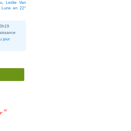
au
,
Leslie Van
a Lune en 22°
10h19
aissance
u
jour
46'
9°