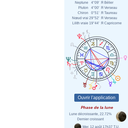
Neptune
4°09'
Я
Bélier
Pluton
4°00'
Я
Verseau
Chiron
0°51'
Я
Taureau
Nœud vrai
29°52'
Я
Verseau
Lilith vraie
19°44'
Я
Capricorne
Phase de la lune
Lune décroissante, 22.72%
Dernier croissant
Mer. 12 août 17h37 T.U.