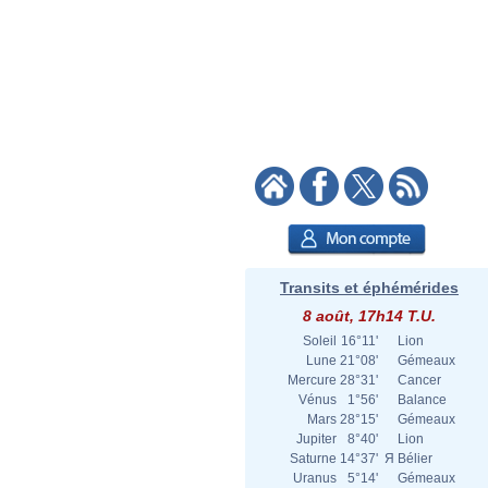
Transits et éphémérides
8 août, 17h14 T.U.
Soleil
16°11'
Lion
Lune
21°08'
Gémeaux
Mercure
28°31'
Cancer
Vénus
1°56'
Balance
Mars
28°15'
Gémeaux
Jupiter
8°40'
Lion
Saturne
14°37'
Я
Bélier
Uranus
5°14'
Gémeaux