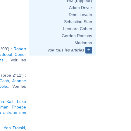
RM (rappeur)
Adam Driver
Demi Lovato
Sebastian Stan
Leonard Cohen
Gordon Ramsay
Madonna
°09') :
Robert
+
Voir tous les articles
aBeouf
,
Conor
ms
... Voir les
(orbe 2°12') :
Cash
,
Jeanne
Cole
... Voir les
ina Kaif
,
Luke
dman
,
Phoebe
s astraux des
,
Léon Trotski
,