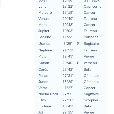
Soleil
25°56'
Gémeaux
Lune
17°22'
Capricorne
Mercure
18°19'
Cancer
Vénus
20°40'
Taureau
Mars
10°48'
Cancer
Jupiter
19°03'
Taureau
Saturne
12°33'
Poissons
Uranus
5°25'
Я
Sagittaire
Neptune
21°52'
Taureau
Pluton
19°43'
Vierge
Chiron
20°40'
Я
Verseau
Cérès
28°42'
Bélier
Pallas
27°31'
Gémeaux
Junon
13°29'
Gémeaux
Vesta
11°27'
Cancer
Noeud Nord
27°55'
Sagittaire
Lilith
27°20'
Scorpion
Fortune
18°42'
Bélier
AS
27°15'
Vierge