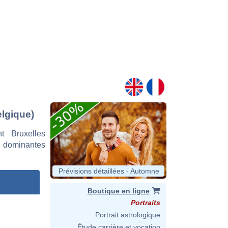
elgique)
t Bruxelles
 dominantes
Prévisions détaillées - Automne
Boutique en ligne
Portraits
Portrait astrologique
Étude carrière et vocation