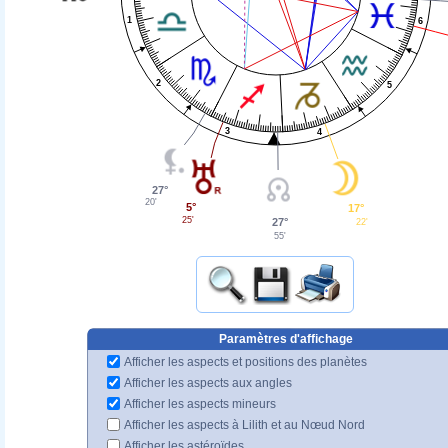
1
6
2
5
3
4
27°
20'
5°
17°
25'
27°
22'
55'
Paramètres d'affichage
Afficher les aspects et positions des planètes
Afficher les aspects aux angles
Afficher les aspects mineurs
Afficher les aspects à Lilith et au Nœud Nord
Afficher les astéroïdes