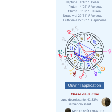
Neptune
4°10'
Я
Bélier
Pluton
4°02'
Я
Verseau
Chiron
0°52'
Я
Taureau
Nœud vrai
29°54'
Я
Verseau
Lilith vraie
22°06'
Я
Capricorne
Phase de la lune
Lune décroissante, 41.33%
Dernier croissant
Mer. 12 août 17h37 T.U.