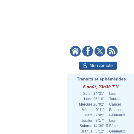
Transits et éphémérides
6 août, 23h39 T.U.
Soleil
14°31'
Lion
Lune
26°10'
Taureau
Mercure
26°02'
Cancer
Vénus
0°11'
Balance
Mars
27°05'
Gémeaux
Jupiter
8°17'
Lion
Saturne
14°39'
Я
Bélier
Uranus
5°12'
Gémeaux