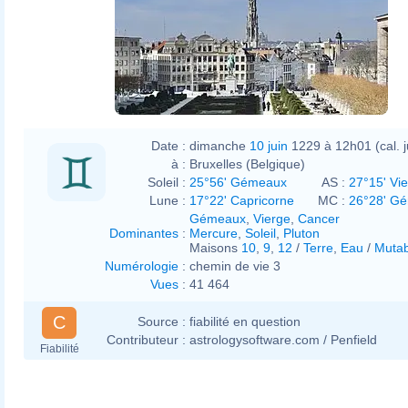
Date :
dimanche
10 juin
1229 à 12h01 (cal. j
à :
Bruxelles (Belgique)
Soleil :
25°56' Gémeaux
AS :
27°15' Vi
Lune :
17°22' Capricorne
MC :
26°28' G
Gémeaux
,
Vierge
,
Cancer
Dominantes
:
Mercure
,
Soleil
,
Pluton
Maisons
10
,
9
,
12
/
Terre
,
Eau
/
Mutab
Numérologie
:
chemin de vie 3
Vues
:
41 464
C
Source :
fiabilité en question
Contributeur :
astrologysoftware.com / Penfield
Fiabilité