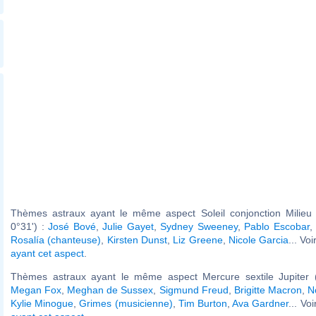
Thèmes astraux ayant le même aspect Soleil conjonction Milieu 
0°31') :
José Bové
,
Julie Gayet
,
Sydney Sweeney
,
Pablo Escobar
,
Rosalía (chanteuse)
,
Kirsten Dunst
,
Liz Greene
,
Nicole Garcia
... Vo
ayant cet aspect
.
Thèmes astraux ayant le même aspect Mercure sextile Jupiter (
Megan Fox
,
Meghan de Sussex
,
Sigmund Freud
,
Brigitte Macron
,
N
Kylie Minogue
,
Grimes (musicienne)
,
Tim Burton
,
Ava Gardner
... Vo