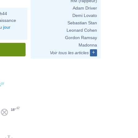
RM (rappeur)
Adam Driver
0h44
Demi Lovato
aissance
Sebastian Stan
u
jour
Leonard Cohen
Gordon Ramsay
Madonna
+
Voir tous les articles
03'
°
42'
18°