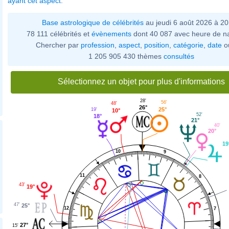
ayant cet aspect
.
Base astrologique de célébrités
au jeudi 6 août 2026 à 2
78 111 célébrités et
évènements
dont 40 087 avec heure de n
Chercher par
profession
,
aspect
,
position
,
catégorie
,
date
o
1 205 905 430 thèmes
consultés
Sélectionnez un objet pour plus d'informations
28'
56'
48'
26°
25°
19'
10°
52'
18°
21°
40'
20°
19
10
9
11
8
43'
19°
47'
25°
12
7
27°
15'