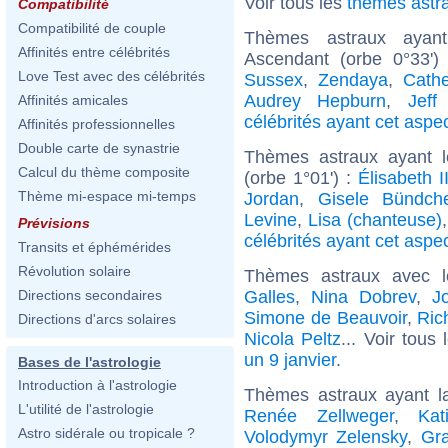
Voir tous les
thèmes astr
Compatibilité
Compatibilité de couple
Thèmes astraux ayan
Affinités entre célébrités
Ascendant (orbe 0°33')
Love Test avec des célébrités
Sussex
,
Zendaya
,
Cathe
Audrey Hepburn
,
Jeff
Affinités amicales
célébrités ayant cet aspe
Affinités professionnelles
Double carte de synastrie
Thèmes astraux ayant 
Calcul du thème composite
(orbe 1°01') :
Élisabeth 
Thème mi-espace mi-temps
Jordan
,
Gisele Bündch
Levine
,
Lisa (chanteuse)
Prévisions
célébrités ayant cet aspe
Transits et éphémérides
Révolution solaire
Thèmes astraux avec 
Galles
,
Nina Dobrev
,
J
Directions secondaires
Simone de Beauvoir
,
Ric
Directions d'arcs solaires
Nicola Peltz
... Voir tous
un 9 janvier
.
Bases de l'astrologie
Introduction à l'astrologie
Thèmes astraux ayant l
L'utilité de l'astrologie
Renée Zellweger
,
Ka
Astro sidérale ou tropicale ?
Volodymyr Zelensky
,
Gr