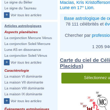
Macias
,
Kris Kristofferso
Le signe du Bélier
Lune en 17° Lion
.
Le signe du Taureau
+
Voir tous les articles
Base astrologique de cé
78 111 célébrités et
év
Articles astrologiques
Aspects planétaires
Chercher par
professi
La conjonction Mercure Vénus
La conjonction Soleil Mercure
1 205 9
Lune AS en dissonance
La conjonction Soleil Vénus
Carte du ciel de Cé
+
Voir tous les articles
Placidus)
Caractérologie
La maison VI dominante
Sélectionnez u
La maison VII dominante
La maison VIII dominante
59'
La maison IX dominante
20°
29'
+
25°
Voir tous les articles
50'
15°
Évènements astrologiques