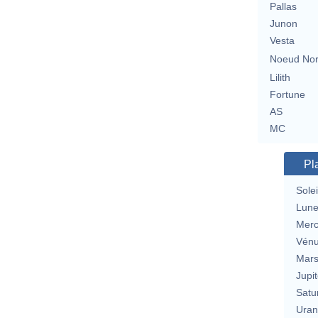
Pallas
Junon
Vesta
Noeud No
Lilith
Fortune
AS
MC
Pl
Solei
Lun
Merc
Vén
Mar
Jupit
Satu
Uran