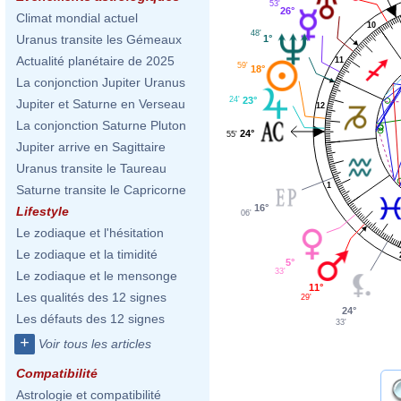
53'
26°
Climat mondial actuel
10
48'
Uranus transite les Gémeaux
1°
Actualité planétaire de 2025
11
59'
18°
La conjonction Jupiter Uranus
24'
23°
Jupiter et Saturne en Verseau
12
La conjonction Saturne Pluton
24°
55'
Jupiter arrive en Sagittaire
Uranus transite le Taureau
1
Saturne transite le Capricorne
16°
Lifestyle
06'
Le zodiaque et l'hésitation
Le zodiaque et la timidité
5°
33'
Le zodiaque et le mensonge
11°
Les qualités des 12 signes
29'
24°
Les défauts des 12 signes
33'
+
Voir tous les articles
Compatibilité
Astrologie et compatibilité