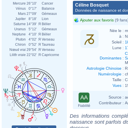
Mercure
26°10'
Cancer
Céline Bosquet
Vénus
0°17'
Balance
Données de naissance et dom
Mars
27°09'
Gémeaux
Jupiter
8°18'
Lion
Ajouter aux favoris
(9 fans
Saturne
14°39'
Я
Bélier
Uranus
5°12'
Gémeaux
Née le :
m
Neptune
4°10'
Я
Bélier
à :
N
Pluton
4°02'
Я
Verseau
Soleil :
1
Chiron
0°52'
Я
Taureau
Lune :
1
Nœud vrai
29°54'
Я
Verseau
C
Lilith vraie
22°02'
Я
Capricorne
Dominantes
:
S
M
Astrologie Chinoise
:
R
Numérologie
:
c
Taille :
C
Vues
:
1
AA
Source :
a
Contributeur :
A
Fiabilité
Des informations complé
naissance sont parfois di
dessous.