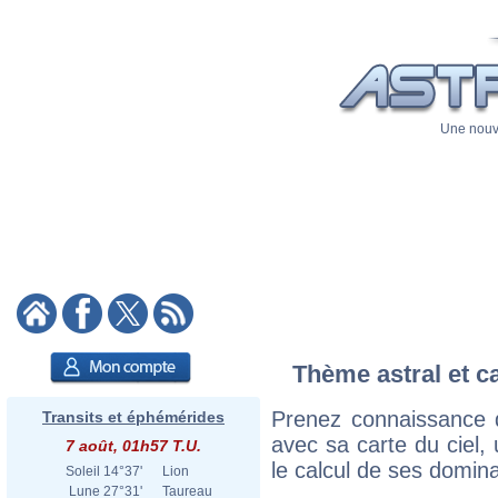
Une nouve
Thème astral et c
Prenez connaissance 
Transits et éphémérides
avec sa carte du ciel, 
7 août, 01h57 T.U.
le calcul de ses domina
Soleil
14°37'
Lion
Lune
27°31'
Taureau