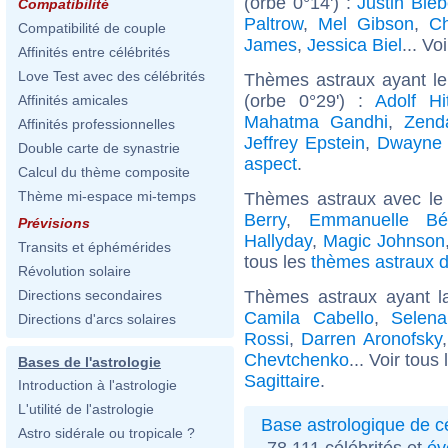
(orbe 0°14') :
Justin Bieb
Compatibilité
Paltrow
,
Mel Gibson
,
Ch
Compatibilité de couple
James
,
Jessica Biel
... Vo
Affinités entre célébrités
Love Test avec des célébrités
Thèmes astraux ayant l
(orbe 0°29') :
Adolf Hit
Affinités amicales
Mahatma Gandhi
,
Zend
Affinités professionnelles
Jeffrey Epstein
,
Dwayne 
Double carte de synastrie
aspect
.
Calcul du thème composite
Thème mi-espace mi-temps
Thèmes astraux avec le
Berry
,
Emmanuelle Bé
Prévisions
Hallyday
,
Magic Johnson
Transits et éphémérides
tous les
thèmes astraux d
Révolution solaire
Thèmes astraux ayant l
Directions secondaires
Camila Cabello
,
Selena
Directions d'arcs solaires
Rossi
,
Darren Aronofsky
Chevtchenko
... Voir tous
Bases de l'astrologie
Sagittaire
.
Introduction à l'astrologie
L'utilité de l'astrologie
Base astrologique de cé
Astro sidérale ou tropicale ?
78 111 célébrités et
év