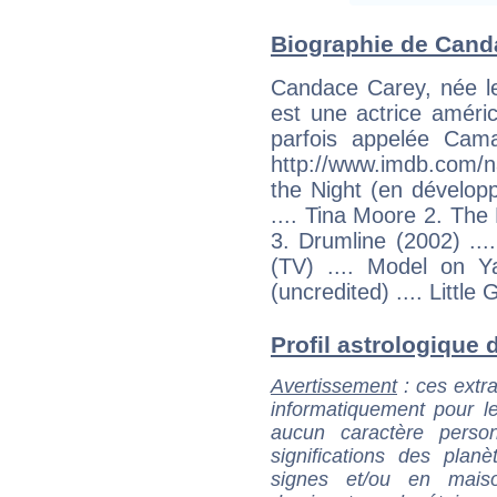
Biographie de Canda
Candace Carey, née le
est une actrice améri
parfois appelée Cama
http://www.imdb.com/
the Night (en dévelop
.... Tina Moore 2. The
3. Drumline (2002) ...
(TV) .... Model on 
(uncredited) .... Little
Profil astrologique 
Avertissement
: ces extra
informatiquement pour le
aucun caractère perso
significations des pla
signes et/ou en maiso