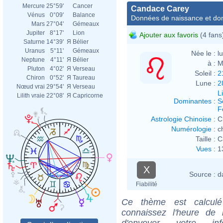
Mercure
25°59'
Cancer
Candace Carey
Vénus
0°09'
Balance
Données de naissance et dom
Mars
27°04'
Gémeaux
Jupiter
8°17'
Lion
Ajouter aux favoris
(4 fans
Saturne
14°39'
Я
Bélier
Uranus
5°11'
Gémeaux
Née le :
l
Neptune
4°11'
Я
Bélier
à :
M
Pluton
4°02'
Я
Verseau
Soleil :
2
Chiron
0°52'
Я
Taureau
Lune :
2
Nœud vrai
29°54'
Я
Verseau
L
Lilith vraie
22°08'
Я
Capricorne
Dominantes
:
S
F
Astrologie Chinoise
:
C
Numérologie
:
c
Taille :
C
Vues
:
1
X
Source :
d
Fiabilité
Ce thème est calculé 
connaissez l'heure de
d'envoyer votre i