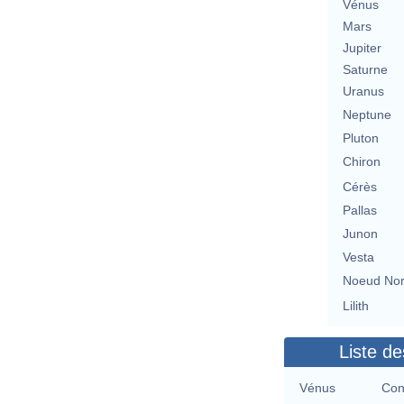
Vénus
Mars
Jupiter
Saturne
Uranus
Neptune
Pluton
Chiron
Cérès
Pallas
Junon
Vesta
Noeud No
Lilith
Liste de
Vénus
Con