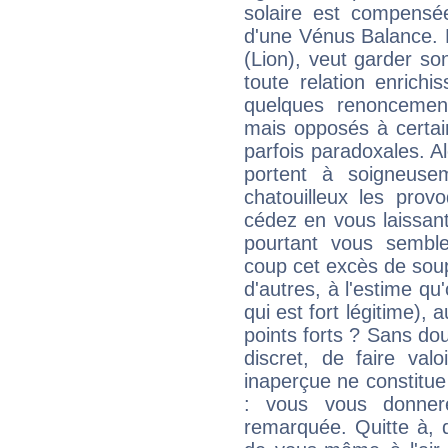
solaire est compensée 
d'une Vénus Balance. L
(Lion), veut garder son 
toute relation enrich
quelques renoncemen
mais opposés à certain
parfois paradoxales. A
portent à soigneusem
chatouilleux les prov
cédez en vous laissant
pourtant vous semble 
coup cet excès de soup
d'autres, à l'estime q
qui est fort légitime), a
points forts ? Sans do
discret, de faire val
inaperçue ne constitue
: vous vous donner
remarquée. Quitte à, 