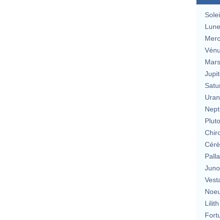
Solei
Lun
Merc
Vén
Mar
Jupit
Satu
Uran
Nept
Plut
Chir
Cérè
Pall
Jun
Vest
Noeu
Lilith
Fort