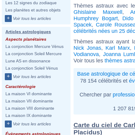
Les 12 signes du zodiaque
Thèmes astraux avec l
Les planètes et autres objets
Ghislaine Maxwell
,
A
+
Humphrey Bogart
,
Dido
Voir tous les articles
Spacek
,
Carole Rousse
célébrités nées un 25 d
Articles astrologiques
Aspects planétaires
Thèmes astraux ayant l
La conjonction Mercure Vénus
Nick Jonas
,
Karl Marx
,
Vodianova
,
Joanna Luml
La conjonction Soleil Mercure
Voir tous les
thèmes astr
Lune AS en dissonance
La conjonction Soleil Vénus
Base astrologique de cé
+
Voir tous les articles
78 154 célébrités et
év
Caractérologie
La maison VI dominante
Chercher par
professi
La maison VII dominante
1 207 8
La maison VIII dominante
La maison IX dominante
+
Carte du ciel de Ca
Voir tous les articles
Placidus)
Évènements astrologiques