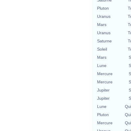
Pluton
T
Uranus
T
Mars
T
Uranus
T
Saturne
T
Soleil
T
Mars
S
Lune
S
Mercure
S
Mercure
S
Jupiter
S
Jupiter
S
Lune
Qu
Pluton
Qu
Mercure
Qu
Uranus
Qu