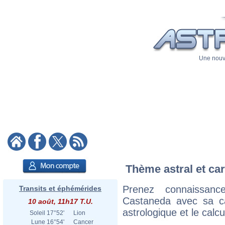
Une nouve
Thème astral et car
Prenez connaissan
Transits et éphémérides
Castaneda avec sa car
10 août, 11h17 T.U.
astrologique et le calc
Soleil
17°52'
Lion
Lune
16°54'
Cancer