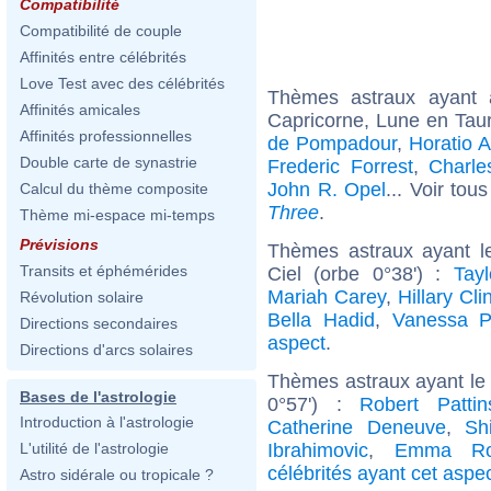
Compatibilité
Compatibilité de couple
Affinités entre célébrités
Love Test avec des célébrités
Thèmes astraux ayant
Affinités amicales
Capricorne, Lune en Tau
Affinités professionnelles
de Pompadour
,
Horatio A
Double carte de synastrie
Frederic Forrest
,
Charle
John R. Opel
... Voir tou
Calcul du thème composite
Three
.
Thème mi-espace mi-temps
Prévisions
Thèmes astraux ayant l
Transits et éphémérides
Ciel (orbe 0°38') :
Tayl
Mariah Carey
,
Hillary Cli
Révolution solaire
Bella Hadid
,
Vanessa P
Directions secondaires
aspect
.
Directions d'arcs solaires
Thèmes astraux ayant le 
Bases de l'astrologie
0°57') :
Robert Pattin
Introduction à l'astrologie
Catherine Deneuve
,
Sh
Ibrahimovic
,
Emma Ro
L'utilité de l'astrologie
célébrités ayant cet aspe
Astro sidérale ou tropicale ?