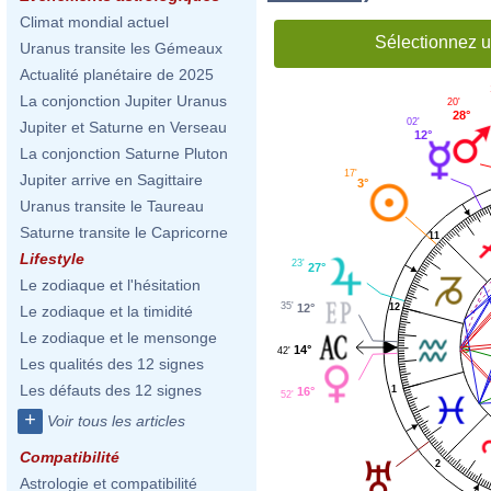
Climat mondial actuel
Sélectionnez u
Uranus transite les Gémeaux
Actualité planétaire de 2025
La conjonction Jupiter Uranus
20'
28°
02'
Jupiter et Saturne en Verseau
12°
La conjonction Saturne Pluton
17'
Jupiter arrive en Sagittaire
3°
Uranus transite le Taureau
Saturne transite le Capricorne
11
Lifestyle
23'
27°
Le zodiaque et l'hésitation
35'
12
12°
Le zodiaque et la timidité
Le zodiaque et le mensonge
14°
42'
Les qualités des 12 signes
Les défauts des 12 signes
1
16°
52'
+
Voir tous les articles
Compatibilité
2
Astrologie et compatibilité