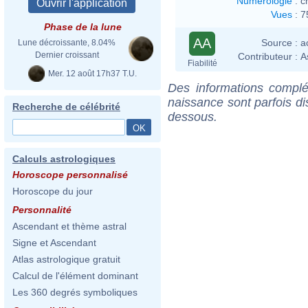
Numérologie
:
c
Vues
:
7
Phase de la lune
AA
Source :
a
Lune décroissante, 8.04%
Dernier croissant
Contributeur :
A
Fiabilité
Mer. 12 août 17h37 T.U.
Des informations complé
naissance sont parfois di
Recherche de célébrité
dessous.
Calculs astrologiques
Horoscope personnalisé
Horoscope du jour
Personnalité
Ascendant et thème astral
Signe et Ascendant
Atlas astrologique gratuit
Calcul de l'élément dominant
Les 360 degrés symboliques