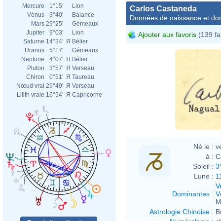
Mercure
1°15'
Lion
Carlos Castaneda
Vénus
3°40'
Balance
Données de naissance et dom
Mars
29°25'
Gémeaux
Jupiter
9°03'
Lion
Ajouter aux favoris
(139 fa
Saturne
14°34'
Я
Bélier
Uranus
5°17'
Gémeaux
Neptune
4°07'
Я
Bélier
Pluton
3°57'
Я
Verseau
Chiron
0°51'
Я
Taureau
Nœud vrai
29°49'
Я
Verseau
Lilith vraie
16°54'
Я
Capricorne
Né le :
v
à :
C
Soleil :
3
Lune :
1
V
Dominantes
:
V
M
Astrologie Chinoise
:
B