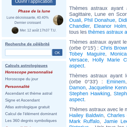
Thèmes astraux ayant
Phase de la lune
Sagittaire, Lune en Sco
Lune décroissante, 40.40%
Ouali
,
Phil Donahue
,
Did
Dernier croissant
Chandler
,
Eleanor Holm
Mer. 12 août 17h37 T.U.
tous les
thèmes astraux 
Thèmes astraux ayant l
Recherche de célébrité
(orbe 0°15') :
Chris Brow
Tobey Maguire
,
Monica
Versace
,
Holly Marie 
aspect
.
Calculs astrologiques
Horoscope personnalisé
Thèmes astraux ayant 
Horoscope du jour
(orbe 0°33') :
Eminem
Personnalité
Damon
,
Jacqueline Kenn
Stephen Hawking
,
Steph
Ascendant et thème astral
aspect
.
Signe et Ascendant
Atlas astrologique gratuit
Thèmes astraux avec le 
Calcul de l'élément dominant
Hailey Baldwin
,
Charles 
Les 360 degrés symboliques
Mark Ruffalo
,
Jamie Le