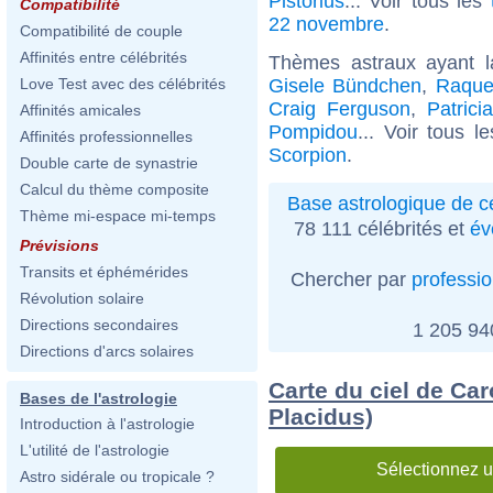
Pistorius
... Voir tous les
Compatibilité
22 novembre
.
Compatibilité de couple
Affinités entre célébrités
Thèmes astraux ayant 
Gisele Bündchen
,
Raque
Love Test avec des célébrités
Craig Ferguson
,
Patric
Affinités amicales
Pompidou
... Voir tous l
Affinités professionnelles
Scorpion
.
Double carte de synastrie
Calcul du thème composite
Base astrologique de cé
Thème mi-espace mi-temps
78 111 célébrités et
év
Prévisions
Transits et éphémérides
Chercher par
professi
Révolution solaire
Directions secondaires
1 205 9
Directions d'arcs solaires
Carte du ciel de Car
Bases de l'astrologie
Placidus)
Introduction à l'astrologie
L'utilité de l'astrologie
Sélectionnez u
Astro sidérale ou tropicale ?