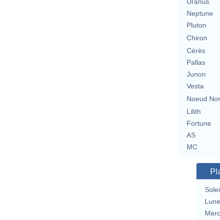
Uranus
Neptune
Pluton
Chiron
Cérès
Pallas
Junon
Vesta
Noeud No
Lilith
Fortune
AS
MC
Pl
Solei
Lun
Merc