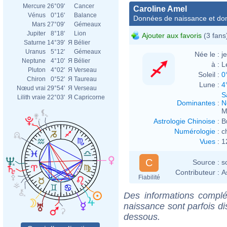
Mercure
26°09'
Cancer
Caroline Amel
Vénus
0°16'
Balance
Données de naissance et dom
Mars
27°09'
Gémeaux
Jupiter
8°18'
Lion
Ajouter aux favoris
(3 fans
Saturne
14°39'
Я
Bélier
Uranus
5°12'
Gémeaux
Née le :
j
Neptune
4°10'
Я
Bélier
à :
L
Pluton
4°02'
Я
Verseau
Soleil :
0
Chiron
0°52'
Я
Taureau
Lune :
4
Nœud vrai
29°54'
Я
Verseau
S
Lilith vraie
22°03'
Я
Capricorne
Dominantes
:
N
M
Astrologie Chinoise
:
B
Numérologie
:
c
Vues
:
1
C
Source :
s
Contributeur :
A
Fiabilité
Des informations complé
naissance sont parfois di
dessous.