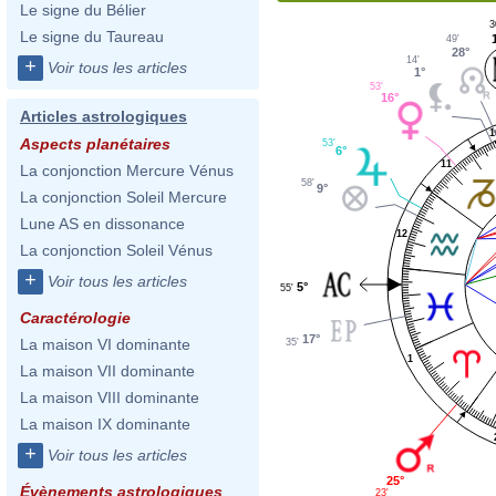
Le signe du Bélier
3
Le signe du Taureau
49'
28°
14'
+
Voir tous les articles
1°
53'
16°
Articles astrologiques
1
Aspects planétaires
53'
6°
11
La conjonction Mercure Vénus
58'
9°
La conjonction Soleil Mercure
Lune AS en dissonance
12
La conjonction Soleil Vénus
+
Voir tous les articles
5°
55'
Caractérologie
17°
La maison VI dominante
35'
1
La maison VII dominante
La maison VIII dominante
La maison IX dominante
+
Voir tous les articles
25°
Évènements astrologiques
23'