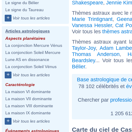
Shakespeare
,
Jennie Ki
Le signe du Bélier
Le signe du Taureau
Thèmes astraux avec le 
+
Voir tous les articles
Marie Trintignant
,
Geena
Vanessa Hessler
,
Cat Po
Voir tous les
thèmes astra
Articles astrologiques
Aspects planétaires
Thèmes astraux ayant l
La conjonction Mercure Vénus
Taylor-Joy
,
Adam Lambe
La conjonction Soleil Mercure
Thomas Anderson
,
H
Lune AS en dissonance
Beardsley
... Voir tous l
Bélier
.
La conjonction Soleil Vénus
+
Voir tous les articles
Base astrologique de cé
Caractérologie
78 102 célébrités et
év
La maison VI dominante
La maison VII dominante
Chercher par
professi
La maison VIII dominante
1 205 6
La maison IX dominante
+
Voir tous les articles
Carte du ciel de C
Évènements astrologiques