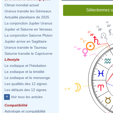
Climat mondial actuel
Sélectionnez u
Uranus transite les Gémeaux
Actualité planétaire de 2025
La conjonction Jupiter Uranus
45'
15°
01'
Jupiter et Saturne en Verseau
28°
07'
28°
La conjonction Saturne Pluton
12'
Jupiter arrive en Sagittaire
1°
Uranus transite le Taureau
42'
20°
Saturne transite le Capricorne
Lifestyle
Le zodiaque et l'hésitation
Le zodiaque et la timidité
Le zodiaque et le mensonge
Les qualités des 12 signes
8°
Les défauts des 12 signes
00'
+
Voir tous les articles
Compatibilité
Astrologie et compatibilité