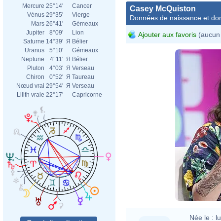
Mercure
25°14'
Cancer
Casey McQuiston
Vénus
29°35'
Vierge
Données de naissance et dom
Mars
26°41'
Gémeaux
Jupiter
8°09'
Lion
Ajouter aux favoris
(aucun 
Saturne
14°39'
Я
Bélier
Uranus
5°10'
Gémeaux
Neptune
4°11'
Я
Bélier
Pluton
4°03'
Я
Verseau
Chiron
0°52'
Я
Taureau
Nœud vrai
29°54'
Я
Verseau
Lilith vraie
22°17'
Capricorne
Née le :
l