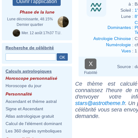
à :
B
Soleil :
1
Phase de la lune
Lune :
8
Lune décroissante, 48.15%
C
Dernier quartier
Dominantes
:
P
T
Mer. 12 août 17h37 T.U.
Astrologie Chinoise
:
C
Numérologie
:
c
Recherche de célébrité
Vues
:
1
X
Source :
d
Calculs astrologiques
Fiabilité
Horoscope personnalisé
Ce thème est calculé 
Horoscope du jour
connaissez l'heure de 
Personnalité
d'envoyer votre i
Ascendant et thème astral
stars@astrotheme.fr
. Un 
Signe et Ascendant
célébrité vous sera envoy
demande.
Atlas astrologique gratuit
Calcul de l'élément dominant
Les 360 degrés symboliques