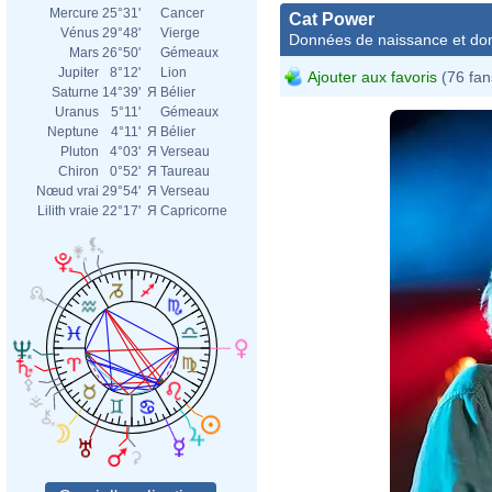
Mercure
25°31'
Cancer
Cat Power
Vénus
29°48'
Vierge
Données de naissance et dom
Mars
26°50'
Gémeaux
Jupiter
8°12'
Lion
Ajouter aux favoris
(76 fan
Saturne
14°39'
Я
Bélier
Uranus
5°11'
Gémeaux
Neptune
4°11'
Я
Bélier
Pluton
4°03'
Я
Verseau
Chiron
0°52'
Я
Taureau
Nœud vrai
29°54'
Я
Verseau
Lilith vraie
22°17'
Я
Capricorne