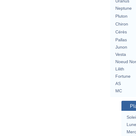
Uranus
Neptune
Pluton
Chiron
Cérès
Pallas
Junon
Vesta
Noeud No
Lilith
Fortune
AS
MC
Pl
Solei
Lun
Merc