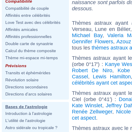
Compatibilité
naissance sont parfois di
dessous.
Compatibilité de couple
Affinités entre célébrités
Thèmes astraux ayant
Love Test avec des célébrités
Verseau, Lune en Bélier
Affinités amicales
Michael Bay
,
Valeria M
Affinités professionnelles
Gennifer Flowers
,
Azouz
Double carte de synastrie
tous les
thèmes astraux 
Calcul du thème composite
Thèmes astraux ayant l
Thème mi-espace mi-temps
(orbe 0°17') :
Kanye Wes
Prévisions
Robert De Niro
,
Kobe 
Transits et éphémérides
Cassel
,
Lewis Hamilton
Révolution solaire
célébrités ayant cet aspe
Directions secondaires
Thèmes astraux ayant le
Directions d'arcs solaires
Ciel (orbe 0°41') :
Dona
Kate Winslet
,
Jeffrey Da
Bases de l'astrologie
Renée Zellweger
,
Nicole
Introduction à l'astrologie
cet aspect
.
L'utilité de l'astrologie
Thèmes astraux avec le 
Astro sidérale ou tropicale ?