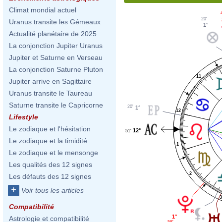
Climat mondial actuel
20'
Uranus transite les Gémeaux
1°
Actualité planétaire de 2025
La conjonction Jupiter Uranus
Jupiter et Saturne en Verseau
La conjonction Saturne Pluton
11
Jupiter arrive en Sagittaire
Uranus transite le Taureau
Saturne transite le Capricorne
20'
1°
12
Lifestyle
Le zodiaque et l'hésitation
12°
51'
Le zodiaque et la timidité
1
Le zodiaque et le mensonge
Les qualités des 12 signes
2
Les défauts des 12 signes
+
Voir tous les articles
3
Compatibilité
1°
Astrologie et compatibilité
58'