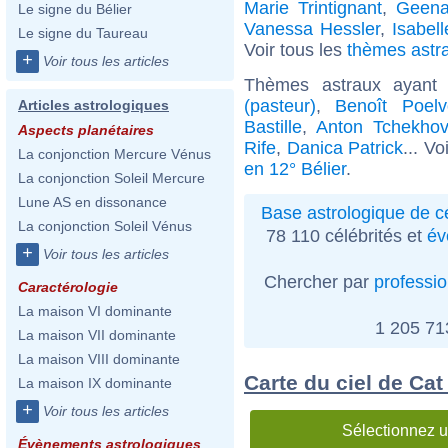
Marie Trintignant
,
Geena
Le signe du Bélier
Vanessa Hessler
,
Isabel
Le signe du Taureau
Voir tous les
thèmes astra
+
Voir tous les articles
Thèmes astraux ayant
(pasteur)
,
Benoît Poelv
Articles astrologiques
Bastille
,
Anton Tchekhov
Aspects planétaires
Rife
,
Danica Patrick
... Vo
La conjonction Mercure Vénus
en 12° Bélier
.
La conjonction Soleil Mercure
Lune AS en dissonance
Base astrologique de cé
La conjonction Soleil Vénus
78 110 célébrités et
év
+
Voir tous les articles
Chercher par
professi
Caractérologie
La maison VI dominante
1 205 7
La maison VII dominante
La maison VIII dominante
Carte du ciel de Cat
La maison IX dominante
+
Voir tous les articles
Sélectionnez u
Évènements astrologiques