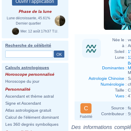
Phase de la lune
Lune décroissante, 45.61%
Dernier quartier
Mer. 12 août 17h37 T.U.
Née le :
v
Recherche de célébrité
à :
A
Soleil :
1
Lune :
1
B
Calculs astrologiques
Dominantes
:
M
M
Horoscope personnalisé
Astrologie Chinoise
:
S
Horoscope du jour
Numérologie
:
c
Personnalité
Taille :
C
Vues
:
4
Ascendant et thème astral
Signe et Ascendant
C
Source :
f
Atlas astrologique gratuit
Contributeur :
S
Fiabilité
Calcul de l'élément dominant
Les 360 degrés symboliques
Des informations complé