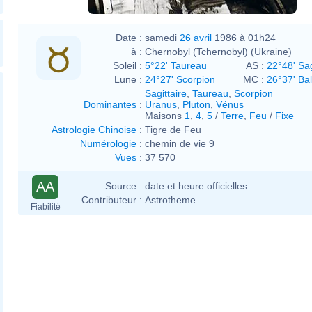
Date :
samedi
26 avril
1986 à 01h24
à :
Chernobyl (Tchernobyl) (Ukraine)
Soleil :
5°22' Taureau
AS :
22°48' Sag
Lune :
24°27' Scorpion
MC :
26°37' Ba
Sagittaire
,
Taureau
,
Scorpion
Dominantes
:
Uranus
,
Pluton
,
Vénus
Maisons
1
,
4
,
5
/
Terre
,
Feu
/
Fixe
Astrologie Chinoise
:
Tigre de Feu
Numérologie
:
chemin de vie 9
Vues
:
37 570
AA
Source :
date et heure officielles
Contributeur :
Astrotheme
Fiabilité