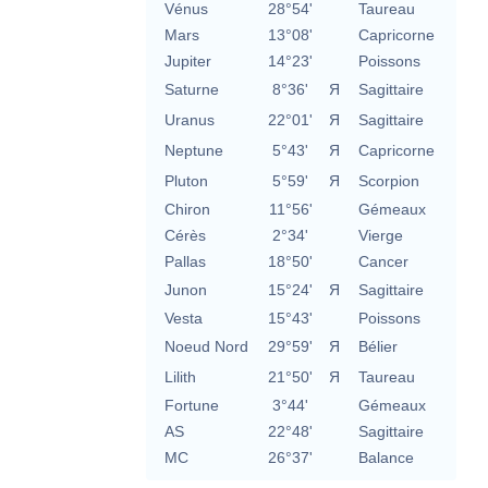
Vénus
28°54'
Taureau
Mars
13°08'
Capricorne
Jupiter
14°23'
Poissons
Saturne
8°36'
Я
Sagittaire
Uranus
22°01'
Я
Sagittaire
Neptune
5°43'
Я
Capricorne
Pluton
5°59'
Я
Scorpion
Chiron
11°56'
Gémeaux
Cérès
2°34'
Vierge
Pallas
18°50'
Cancer
Junon
15°24'
Я
Sagittaire
Vesta
15°43'
Poissons
Noeud Nord
29°59'
Я
Bélier
Lilith
21°50'
Я
Taureau
Fortune
3°44'
Gémeaux
AS
22°48'
Sagittaire
MC
26°37'
Balance