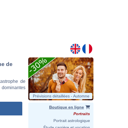
he de
tastrophe de
 dominantes
Prévisions détaillées - Automne
Boutique en ligne
Portraits
Portrait astrologique
Étude carrière et vocation