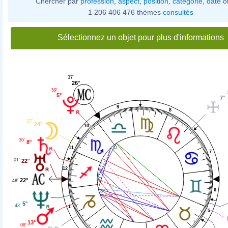
Chercher par
profession
,
aspect
,
position
,
catégorie
,
date
o
1 206 406 476 thèmes
consultés
Sélectionnez un objet pour plus d'informations
37'
26°
59'
5°
7°
9
8
27'
24°
10
36'
8°
11
7
01'
22°
12
22°
48'
6
5°
43'
1
5
13°
08'