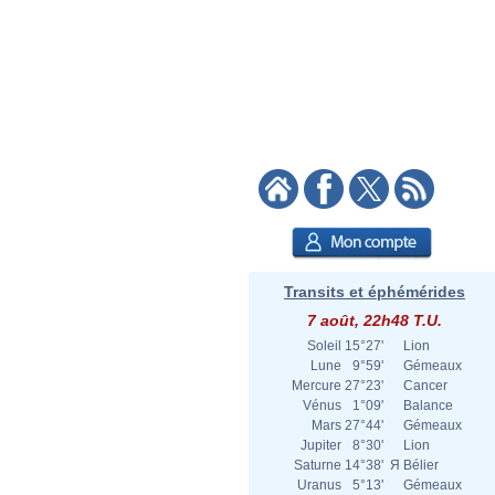
Transits et éphémérides
7 août, 22h48 T.U.
Soleil
15°27'
Lion
Lune
9°59'
Gémeaux
Mercure
27°23'
Cancer
Vénus
1°09'
Balance
Mars
27°44'
Gémeaux
Jupiter
8°30'
Lion
Saturne
14°38'
Я
Bélier
Uranus
5°13'
Gémeaux