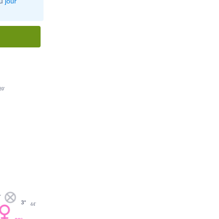
u
jour
39'
3°
44'