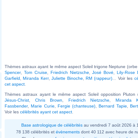
Thèmes astraux ayant le même aspect Soleil trigone Neptune (orbe 
Spencer
,
Tom Cruise
,
Friedrich Nietzsche
,
José Bové
,
Lily-Rose
Garfield
,
Miranda Kerr
,
Juliette Binoche
,
RM (rappeur)
... Voir les
c
cet aspect
.
Thèmes astraux ayant le même aspect Soleil opposition Pluton (
Jésus-Christ
,
Chris Brown
,
Friedrich Nietzsche
,
Miranda K
Fassbender
,
Marie Curie
,
Fergie (chanteuse)
,
Bernard Tapie
,
Ber
Voir les
célébrités ayant cet aspect
.
Base astrologique de célébrités
au vendredi 7 août 2026 à
78 138 célébrités et
évènements
dont 40 112 avec heure de n