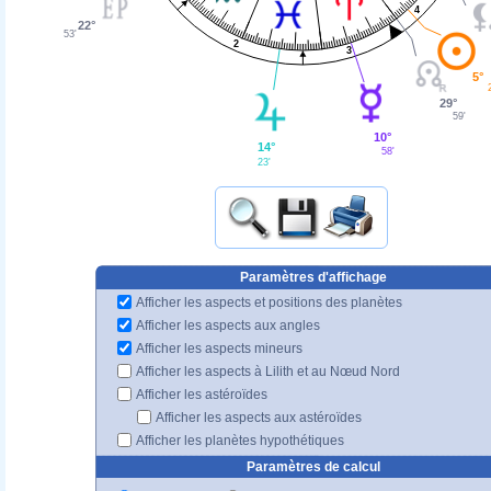
4
22°
53'
2
3
5°
29°
59'
10°
14°
58'
23'
Paramètres d'affichage
Afficher les aspects et positions des planètes
Afficher les aspects aux angles
Afficher les aspects mineurs
Afficher les aspects à Lilith et au Nœud Nord
Afficher les astéroïdes
Afficher les aspects aux astéroïdes
Afficher les planètes hypothétiques
Paramètres de calcul