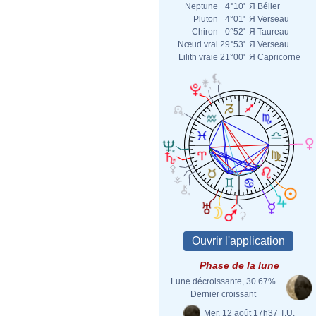
Neptune
4°10'
Я
Bélier
Pluton
4°01'
Я
Verseau
Chiron
0°52'
Я
Taureau
Nœud vrai
29°53'
Я
Verseau
Lilith vraie
21°00'
Я
Capricorne
Phase de la lune
Lune décroissante, 30.67%
Dernier croissant
Mer. 12 août 17h37 T.U.