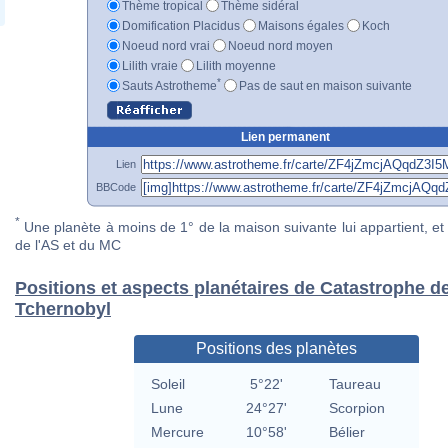
Thème tropical
Thème sidéral
Domification Placidus
Maisons égales
Koch
Noeud nord vrai
Noeud nord moyen
Lilith vraie
Lilith moyenne
*
Sauts Astrotheme
Pas de saut en maison suivante
Lien permanent
Lien
BBCode
*
Une planète à moins de 1° de la maison suivante lui appartient, et 
de l'AS et du MC
Positions et aspects planétaires de Catastrophe d
Tchernobyl
Positions des planètes
Soleil
5°22'
Taureau
Lune
24°27'
Scorpion
Mercure
10°58'
Bélier