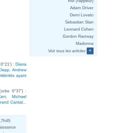
RM (rappeur)
Adam Driver
Demi Lovato
Sebastian Stan
Leonard Cohen
Gordon Ramsay
Madonna
+
Voir tous les articles
0°21') :
Diana
 Depp
,
Andrew
élébrités ayant
orbe 0°37') :
err
,
Michael
trand Cantat
...
 17h45
aissance