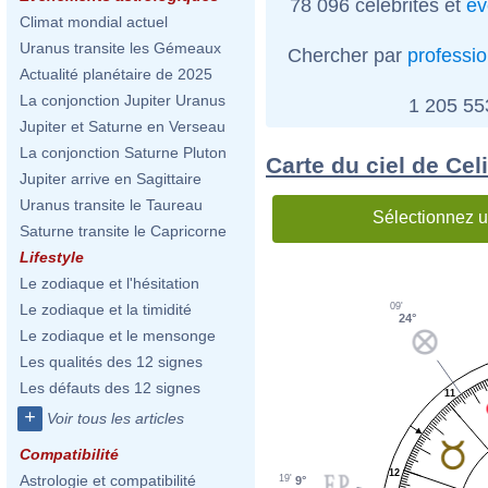
78 096 célébrités et
év
Climat mondial actuel
Uranus transite les Gémeaux
Chercher par
professi
Actualité planétaire de 2025
La conjonction Jupiter Uranus
1 205 5
Jupiter et Saturne en Verseau
La conjonction Saturne Pluton
Carte du ciel de Cel
Jupiter arrive en Sagittaire
Uranus transite le Taureau
Sélectionnez u
Saturne transite le Capricorne
Lifestyle
Le zodiaque et l'hésitation
09'
Le zodiaque et la timidité
24°
Le zodiaque et le mensonge
Les qualités des 12 signes
Les défauts des 12 signes
11
+
Voir tous les articles
Compatibilité
12
Astrologie et compatibilité
19'
9°