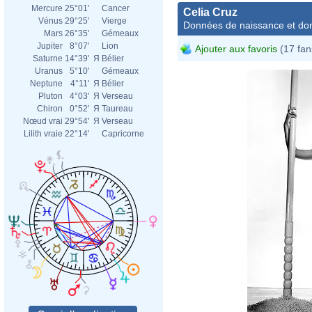
Mercure
25°01'
Cancer
Celia Cruz
Vénus
29°25'
Vierge
Données de naissance et dom
Mars
26°35'
Gémeaux
Jupiter
8°07'
Lion
Ajouter aux favoris
(17 fan
Saturne
14°39'
Я
Bélier
Uranus
5°10'
Gémeaux
Neptune
4°11'
Я
Bélier
Pluton
4°03'
Я
Verseau
Chiron
0°52'
Я
Taureau
Nœud vrai
29°54'
Я
Verseau
Lilith vraie
22°14'
Capricorne