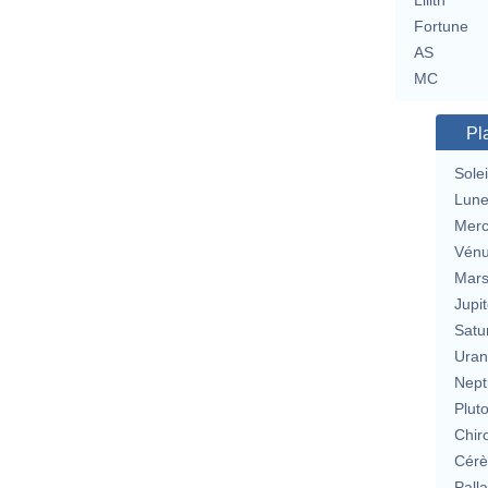
Lilith
Fortune
AS
MC
Pl
Solei
Lun
Merc
Vén
Mar
Jupit
Satu
Uran
Nept
Plut
Chir
Cérè
Pall