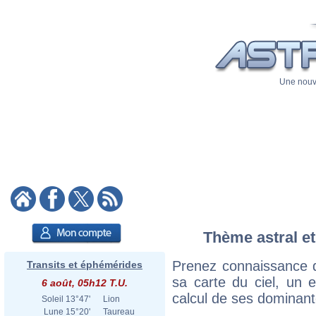
Une nouve
Thème astral et
Prenez connaissance d
Transits et éphémérides
sa carte du ciel, un ex
6 août, 05h12 T.U.
calcul de ses dominant
Soleil
13°47'
Lion
Lune
15°20'
Taureau