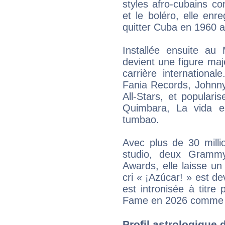
styles afro-cubains c
et le boléro, elle enr
quitter Cuba en 1960 a
Installée ensuite au 
devient une figure maje
carrière international
Fania Records, Johnny
All-Stars, et popular
Quimbara, La vida e
tumbao.
Avec plus de 30 mill
studio, deux Gramm
Awards, elle laisse un
cri « ¡Azúcar! » est de
est intronisée à titr
Fame en 2026 comme i
Profil astrologique d