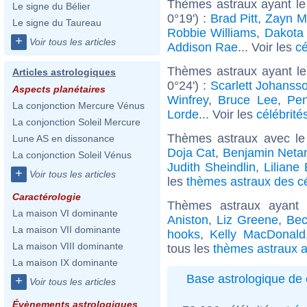
Thèmes astraux ayant le
Le signe du Bélier
0°19') :
Brad Pitt
,
Zayn M
Le signe du Taureau
Robbie Williams
,
Dakota
+
Voir tous les articles
Addison Rae
... Voir les
cé
Thèmes astraux ayant le
Articles astrologiques
0°24') :
Scarlett Johanss
Aspects planétaires
Winfrey
,
Bruce Lee
,
Pen
La conjonction Mercure Vénus
Lorde
... Voir les
célébrité
La conjonction Soleil Mercure
Thèmes astraux avec le
Lune AS en dissonance
Doja Cat
,
Benjamin Neta
La conjonction Soleil Vénus
Judith Sheindlin
,
Liliane
+
Voir tous les articles
les
thèmes astraux des cé
Caractérologie
Thèmes astraux ayant 
La maison VI dominante
Aniston
,
Liz Greene
,
Bec
La maison VII dominante
hooks
,
Kelly MacDonald
La maison VIII dominante
tous les
thèmes astraux a
La maison IX dominante
Base astrologique de 
+
Voir tous les articles
Évènements astrologiques