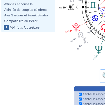
Affinités et conseils
19°
02'
Affinités de couples célèbres
1
Ava Gardner et Frank Sinatra
Compatibilité du Bélier
+
Voir tous les articles
2
14°
44'
3
0°
06'
0°
15'
24°
25'
Afficher les aspec
Afficher les aspe
Afficher les aspe