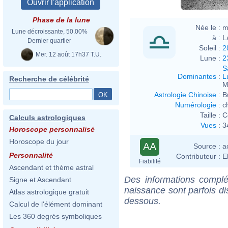
Phase de la lune
Née le :
m
Lune décroissante, 50.00%
à :
L
Dernier quartier
Soleil :
2
Mer. 12 août 17h37 T.U.
Lune :
2
S
Dominantes
:
L
Recherche de célébrité
M
Astrologie Chinoise
:
B
Numérologie
:
c
Taille :
C
Calculs astrologiques
Vues
:
3
Horoscope personnalisé
Horoscope du jour
AA
Source :
a
Personnalité
Contributeur :
E
Fiabilité
Ascendant et thème astral
Des informations complé
Signe et Ascendant
naissance sont parfois di
Atlas astrologique gratuit
dessous.
Calcul de l'élément dominant
Les 360 degrés symboliques