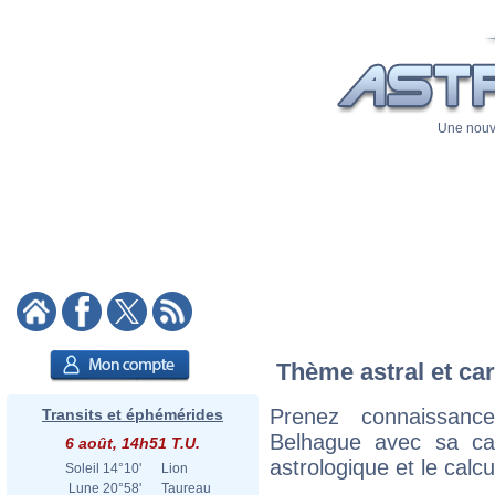
Une nouve
Thème astral et car
Prenez connaissan
Transits et éphémérides
Belhague avec sa cart
6 août, 14h51 T.U.
astrologique et le calc
Soleil
14°10'
Lion
Lune
20°58'
Taureau