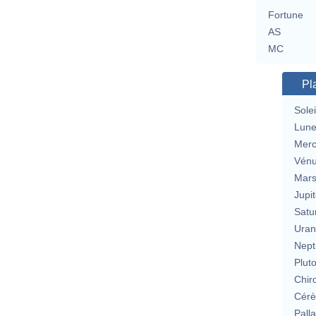
Fortune
AS
MC
Pl
Solei
Lun
Merc
Vén
Mar
Jupit
Satu
Uran
Nept
Plut
Chir
Cérè
Pall