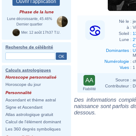
Phase de la lune
Lune décroissante, 45.46%
Né le :
j
Dernier quartier
à :
V
Mer. 12 août 17h37 T.U.
Soleil :
1
Lune :
2
C
Recherche de célébrité
Dominantes
:
U
M
Numérologie
:
c
Vues
:
1
Calculs astrologiques
Horoscope personnalisé
AA
Source :
a
Horoscope du jour
Contributeur :
D
Fiabilité
Personnalité
Des informations complé
Ascendant et thème astral
naissance sont parfois di
Signe et Ascendant
dessous.
Atlas astrologique gratuit
Calcul de l'élément dominant
Les 360 degrés symboliques