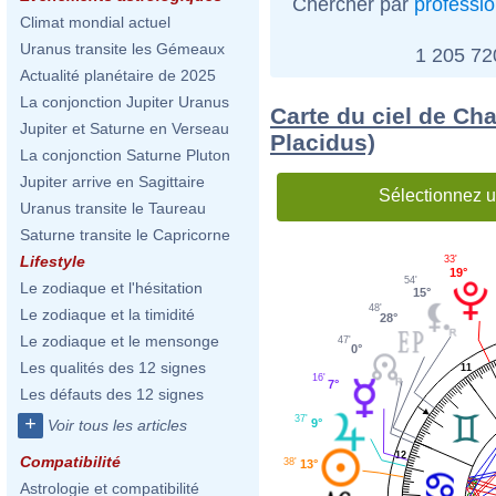
Chercher par
professi
Climat mondial actuel
Uranus transite les Gémeaux
1 205 7
Actualité planétaire de 2025
La conjonction Jupiter Uranus
Carte du ciel de Ch
Jupiter et Saturne en Verseau
Placidus)
La conjonction Saturne Pluton
Jupiter arrive en Sagittaire
Sélectionnez u
Uranus transite le Taureau
Saturne transite le Capricorne
Lifestyle
33'
19°
54'
Le zodiaque et l'hésitation
15°
48'
Le zodiaque et la timidité
28°
Le zodiaque et le mensonge
47'
0°
Les qualités des 12 signes
11
16'
7°
Les défauts des 12 signes
37'
+
9°
Voir tous les articles
12
Compatibilité
38'
13°
Astrologie et compatibilité