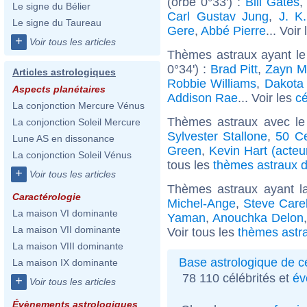
(orbe 0°33') :
Bill Gates
Le signe du Bélier
Carl Gustav Jung
,
J. K
Le signe du Taureau
Gere
,
Abbé Pierre
... Voir
+
Voir tous les articles
Thèmes astraux ayant le
0°34') :
Brad Pitt
,
Zayn M
Articles astrologiques
Robbie Williams
,
Dakota
Aspects planétaires
Addison Rae
... Voir les
cé
La conjonction Mercure Vénus
Thèmes astraux avec le
La conjonction Soleil Mercure
Sylvester Stallone
,
50 C
Lune AS en dissonance
Green
,
Kevin Hart (acteu
La conjonction Soleil Vénus
tous les
thèmes astraux de
+
Voir tous les articles
Thèmes astraux ayant l
Caractérologie
Michel-Ange
,
Steve Carel
La maison VI dominante
Yaman
,
Anouchka Delon
La maison VII dominante
Voir tous les
thèmes astra
La maison VIII dominante
Base astrologique de cé
La maison IX dominante
78 110 célébrités et
év
+
Voir tous les articles
Évènements astrologiques