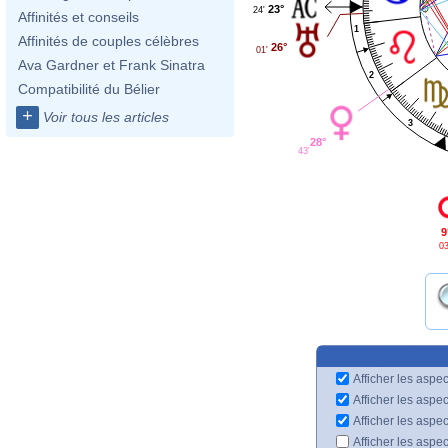
23°
24'
Affinités et conseils
1
Affinités de couples célèbres
26°
01'
Ava Gardner et Frank Sinatra
2
Compatibilité du Bélier
+
Voir tous les articles
3
28°
43'
9
03
Afficher les aspec
Afficher les aspe
Afficher les aspe
Afficher les aspe