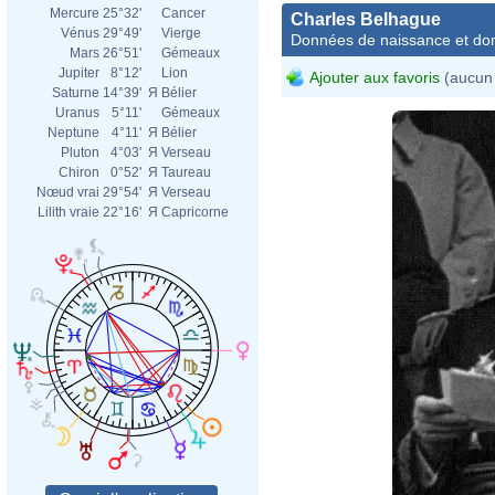
Mercure
25°32'
Cancer
Charles Belhague
Vénus
29°49'
Vierge
Données de naissance et dom
Mars
26°51'
Gémeaux
Jupiter
8°12'
Lion
Ajouter aux favoris
(aucun 
Saturne
14°39'
Я
Bélier
Uranus
5°11'
Gémeaux
Neptune
4°11'
Я
Bélier
Pluton
4°03'
Я
Verseau
Chiron
0°52'
Я
Taureau
Nœud vrai
29°54'
Я
Verseau
Lilith vraie
22°16'
Я
Capricorne