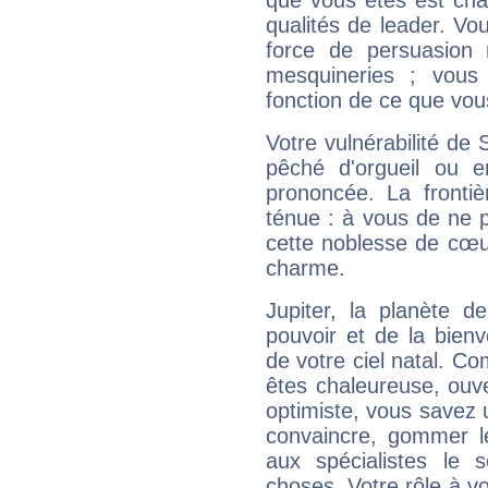
que vous êtes est cha
qualités de leader. Vo
force de persuasion 
mesquineries ; vous
fonction de ce que vou
Votre vulnérabilité de 
pêché d'orgueil ou e
prononcée. La frontièr
ténue : à vous de ne p
cette noblesse de cœur
charme.
Jupiter, la planète de
pouvoir et de la bienv
de votre ciel natal. C
êtes chaleureuse, ouver
optimiste, vous savez u
convaincre, gommer le
aux spécialistes le s
choses. Votre rôle à v