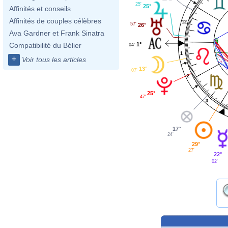
25'
25°
Affinités et conseils
Affinités de couples célèbres
12
57'
26°
Ava Gardner et Frank Sinatra
1°
Compatibilité du Bélier
04'
1
+
Voir tous les articles
13°
07'
2
25°
47'
3
17°
24'
29°
27'
22°
02'