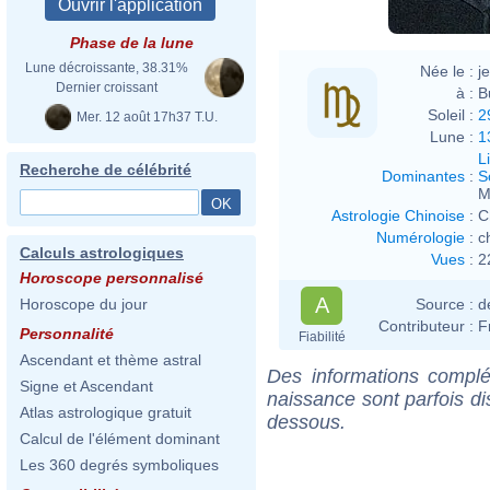
Phase de la lune
Lune décroissante, 38.31%
Née le :
j
Dernier croissant
à :
B
Soleil :
2
Mer. 12 août 17h37 T.U.
Lune :
1
L
Recherche de célébrité
Dominantes
:
S
M
Astrologie Chinoise
:
C
Numérologie
:
c
Calculs astrologiques
Vues
:
2
Horoscope personnalisé
A
Source :
d
Horoscope du jour
Contributeur :
F
Personnalité
Fiabilité
Ascendant et thème astral
Des informations complé
Signe et Ascendant
naissance sont parfois di
Atlas astrologique gratuit
dessous.
Calcul de l'élément dominant
Les 360 degrés symboliques