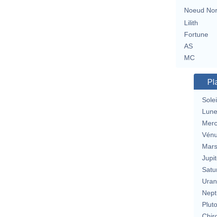
Noeud No
Lilith
Fortune
AS
MC
Pl
Solei
Lun
Merc
Vén
Mar
Jupit
Satu
Uran
Nept
Plut
Chir