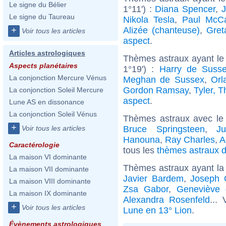
Le signe du Bélier
1°11') :
Diana Spencer
,
J
Le signe du Taureau
Nikola Tesla
,
Paul McCa
Alizée (chanteuse)
,
Gret
+
Voir tous les articles
aspect
.
Articles astrologiques
Thèmes astraux ayant le
Aspects planétaires
1°19') :
Harry de Suss
La conjonction Mercure Vénus
Meghan de Sussex
,
Orl
Gordon Ramsay
,
Tyler, T
La conjonction Soleil Mercure
aspect
.
Lune AS en dissonance
La conjonction Soleil Vénus
Thèmes astraux avec le
+
Bruce Springsteen
,
Ju
Voir tous les articles
Hanouna
,
Ray Charles
,
A
Caractérologie
tous les
thèmes astraux d
La maison VI dominante
Thèmes astraux ayant la
La maison VII dominante
Javier Bardem
,
Joseph G
La maison VIII dominante
Zsa Gabor
,
Geneviève 
La maison IX dominante
Alexandra Rosenfeld
...
+
Voir tous les articles
Lune en 13° Lion
.
Évènements astrologiques