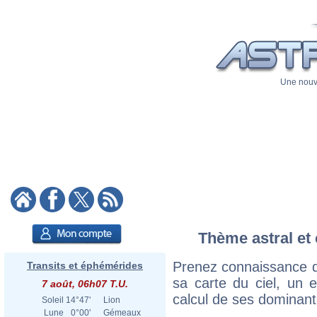
Une nouve
Thème astral et 
Prenez connaissance d
Transits et éphémérides
sa carte du ciel, un ex
7 août, 06h07 T.U.
calcul de ses dominant
Soleil
14°47'
Lion
Lune
0°00'
Gémeaux