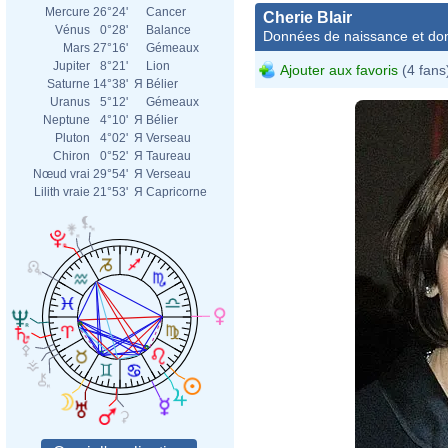
Mercure
26°24'
Cancer
Cherie Blair
Vénus
0°28'
Balance
Données de naissance et dom
Mars
27°16'
Gémeaux
Jupiter
8°21'
Lion
Ajouter aux favoris
(4 fans
Saturne
14°38'
Я
Bélier
Uranus
5°12'
Gémeaux
Neptune
4°10'
Я
Bélier
Pluton
4°02'
Я
Verseau
Chiron
0°52'
Я
Taureau
Nœud vrai
29°54'
Я
Verseau
Lilith vraie
21°53'
Я
Capricorne