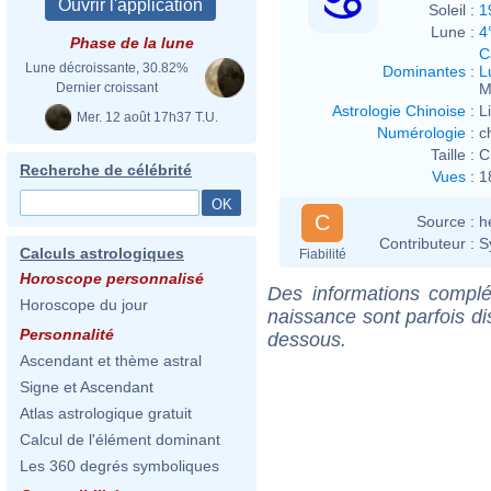
Soleil :
1
Lune :
4
Phase de la lune
C
Lune décroissante, 30.82%
Dominantes
:
L
M
Dernier croissant
Astrologie Chinoise
:
L
Mer. 12 août 17h37 T.U.
Numérologie
:
c
Taille :
C
Recherche de célébrité
Vues
:
1
C
Source :
h
Contributeur :
S
Calculs astrologiques
Fiabilité
Horoscope personnalisé
Des informations complé
Horoscope du jour
naissance sont parfois di
Personnalité
dessous.
Ascendant et thème astral
Signe et Ascendant
Atlas astrologique gratuit
Calcul de l'élément dominant
Les 360 degrés symboliques