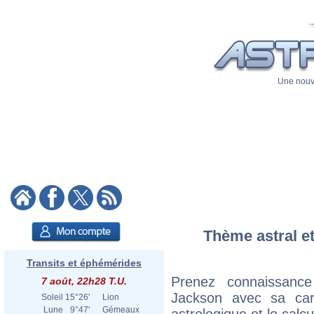
Une nouve
Thème astral et
Transits et éphémérides
Prenez connaissanc
7 août, 22h28 T.U.
Jackson avec sa cart
Soleil
15°26'
Lion
Lune
9°47'
Gémeaux
astrologique et le calc