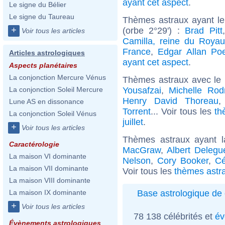
ayant cet aspect
.
Le signe du Bélier
Le signe du Taureau
Thèmes astraux ayant l
+
(orbe 2°29') :
Brad Pitt
Voir tous les articles
Camilla, reine du Roya
France
,
Edgar Allan Po
Articles astrologiques
ayant cet aspect
.
Aspects planétaires
La conjonction Mercure Vénus
Thèmes astraux avec le
Yousafzai
,
Michelle Rod
La conjonction Soleil Mercure
Henry David Thoreau
Lune AS en dissonance
Torrent
... Voir tous les
th
La conjonction Soleil Vénus
juillet
.
+
Voir tous les articles
Thèmes astraux ayant 
Caractérologie
MacGraw
,
Albert Delegu
La maison VI dominante
Nelson
,
Cory Booker
,
Cé
La maison VII dominante
Voir tous les
thèmes astra
La maison VIII dominante
Base astrologique de 
La maison IX dominante
+
Voir tous les articles
78 138 célébrités et
év
Évènements astrologiques