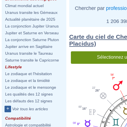
Climat mondial actuel
Chercher par
professi
Uranus transite les Gémeaux
Actualité planétaire de 2025
1 206 3
La conjonction Jupiter Uranus
Jupiter et Saturne en Verseau
Carte du ciel de Ch
La conjonction Saturne Pluton
Placidus)
Jupiter arrive en Sagittaire
Uranus transite le Taureau
Sélectionnez u
Saturne transite le Capricorne
Lifestyle
Le zodiaque et l'hésitation
58'
7°
Le zodiaque et la timidité
Le zodiaque et le mensonge
22'
26°
Les qualités des 12 signes
11
Les défauts des 12 signes
00'
+
Voir tous les articles
16°
Compatibilité
12
09'
0°
Astrologie et compatibilité