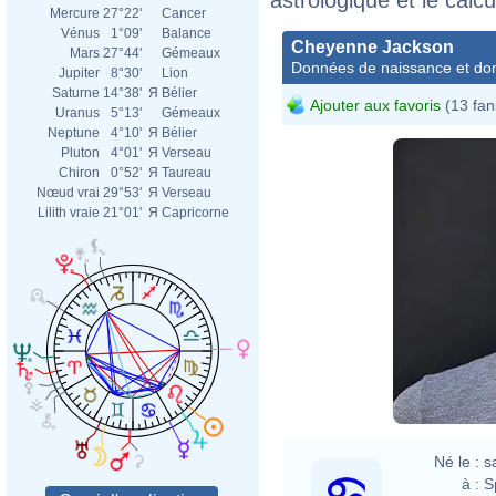
Mercure
27°22'
Cancer
Vénus
1°09'
Balance
Cheyenne Jackson
Mars
27°44'
Gémeaux
Données de naissance et dom
Jupiter
8°30'
Lion
Saturne
14°38'
Я
Bélier
Ajouter aux favoris
(13 fan
Uranus
5°13'
Gémeaux
Neptune
4°10'
Я
Bélier
Pluton
4°01'
Я
Verseau
Chiron
0°52'
Я
Taureau
Nœud vrai
29°53'
Я
Verseau
Lilith vraie
21°01'
Я
Capricorne
Né le :
s
à :
S