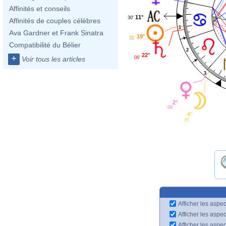
Affinités et conseils
11°
30'
Affinités de couples célèbres
1
Ava Gardner et Frank Sinatra
19°
31'
Compatibilité du Bélier
2
22°
+
06'
Voir tous les articles
3
2°
08'
4°
38'
Afficher les aspec
Afficher les aspe
Afficher les aspe