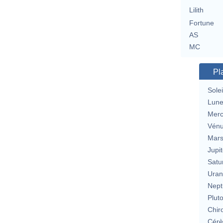
Lilith
Fortune
AS
MC
Pl
Solei
Lun
Merc
Vén
Mar
Jupit
Satu
Uran
Nept
Plut
Chir
Cérè