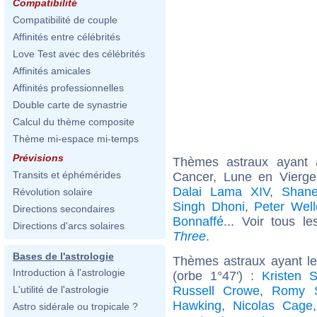
Compatibilité
Compatibilité de couple
Affinités entre célébrités
Love Test avec des célébrités
Affinités amicales
Affinités professionnelles
Double carte de synastrie
Calcul du thème composite
Thème mi-espace mi-temps
Prévisions
Thèmes astraux ayant
Transits et éphémérides
Cancer, Lune en Vierg
Dalai Lama XIV
,
Shan
Révolution solaire
Singh Dhoni
,
Peter Well
Directions secondaires
Bonnaffé
... Voir tous l
Directions d'arcs solaires
Three
.
Bases de l'astrologie
Thèmes astraux ayant l
Introduction à l'astrologie
(orbe 1°47') :
Kristen S
Russell Crowe
,
Romy S
L'utilité de l'astrologie
Hawking
,
Nicolas Cage
Astro sidérale ou tropicale ?