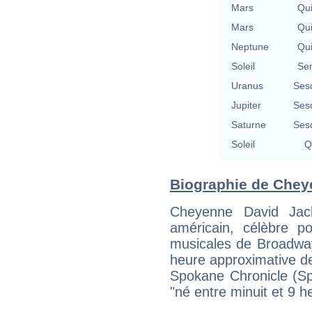
Mars
Qu
Mars
Qu
Neptune
Qu
Soleil
Se
Uranus
Ses
Jupiter
Ses
Saturne
Ses
Soleil
Q
Biographie de Cheye
Cheyenne David Jac
américain, célèbre 
musicales de Broadway
heure approximative de
Spokane Chronicle (Sp
"né entre minuit et 9 h