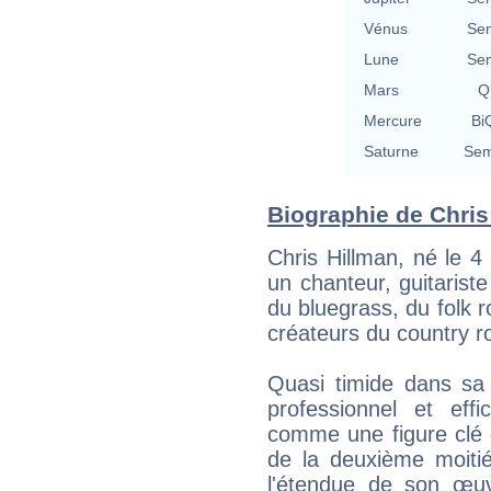
Vénus
Se
Lune
Se
Mars
Qu
Mercure
BiQ
Saturne
Sem
Biographie de Chris 
Chris Hillman, né le 
un chanteur, guitarist
du bluegrass, du folk r
créateurs du country r
Quasi timide dans sa 
professionnel et eff
comme une figure clé 
de la deuxième moiti
l'étendue de son œuv