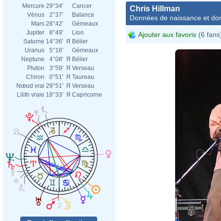
Mercure
29°34'
Cancer
Chris Hillman
Vénus
2°37'
Balance
Données de naissance et dom
Mars
28°42'
Gémeaux
Jupiter
8°49'
Lion
Ajouter aux favoris
(6 fans
Saturne
14°36'
Я
Bélier
Uranus
5°16'
Gémeaux
Neptune
4°08'
Я
Bélier
Pluton
3°59'
Я
Verseau
Chiron
0°51'
Я
Taureau
Nœud vrai
29°51'
Я
Verseau
Lilith vraie
18°33'
Я
Capricorne