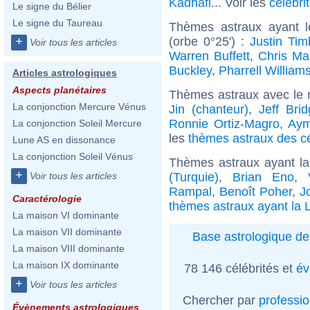
Kadhafi
... Voir les
célébri
Le signe du Bélier
Le signe du Taureau
Thèmes astraux ayant 
(orbe 0°25') :
Justin Tim
+
Voir tous les articles
Warren Buffett
,
Chris Mar
Buckley
,
Pharrell William
Articles astrologiques
Aspects planétaires
Thèmes astraux avec le 
La conjonction Mercure Vénus
Jin (chanteur)
,
Jeff Bri
Ronnie Ortiz-Magro
,
Aym
La conjonction Soleil Mercure
les
thèmes astraux des c
Lune AS en dissonance
La conjonction Soleil Vénus
Thèmes astraux ayant la
+
(Turquie)
,
Brian Eno
,
Voir tous les articles
Rampal
,
Benoît Poher
,
J
Caractérologie
thèmes astraux ayant la 
La maison VI dominante
La maison VII dominante
Base astrologique de
La maison VIII dominante
La maison IX dominante
78 146 célébrités et
év
+
Voir tous les articles
Chercher par
professi
Évènements astrologiques