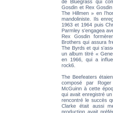
de Bluegrass qui co
Gosdin et Rex Gosdin e
The Hillmen » en l'ho
mandoliniste. Ils enre
1963 et 1964 puis Chr
Parmley s'engagea ave
Rex Gosdin formère
Brothers qui assura f
The Byrds et qui s'as
un album titré « Gene
en 1966, qui a influ
rock6.
The Beefeaters étaien
composé par Roger
McGuinn à cette époq
qui avait enregistré un
rencontré le succès qu
Clarke était aussi
production avait préfé