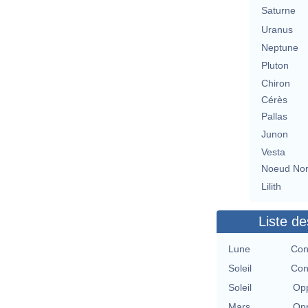
Saturne
Uranus
Neptune
Pluton
Chiron
Cérès
Pallas
Junon
Vesta
Noeud No
Lilith
Liste de
Lune
Con
Soleil
Con
Soleil
Opp
Mars
Opp