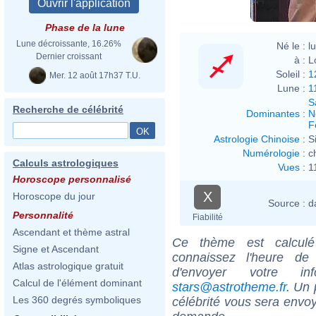
Phase de la lune
Lune décroissante, 16.26%
Né le :
l
Dernier croissant
à :
L
Soleil :
1
Mer. 12 août 17h37 T.U.
Lune :
1
S
Recherche de célébrité
Dominantes
:
N
F
Astrologie Chinoise
:
S
Numérologie
:
c
Calculs astrologiques
Vues
:
1
Horoscope personnalisé
X
Horoscope du jour
Source :
d
Personnalité
Fiabilité
Ascendant et thème astral
Ce thème est calculé 
Signe et Ascendant
connaissez l'heure de
Atlas astrologique gratuit
d'envoyer votre i
Calcul de l'élément dominant
stars@astrotheme.fr
. Un 
Les 360 degrés symboliques
célébrité vous sera envoy