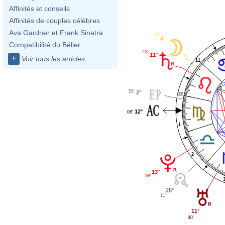
Affinités et conseils
Affinités de couples célèbres
Ava Gardner et Frank Sinatra
35'
4°
Compatibilité du Bélier
18'
11°
+
Voir tous les articles
11
55'
2°
12
12°
08'
1
2
13°
38'
25°
11'
11°
40'