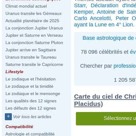
Starr
,
Déclaration d'ind
Climat mondial actuel
Kemper
,
Antoine de Sai
Uranus transite les Gémeaux
Carlo Ancelotti
,
Peter O
Actualité planétaire de 2025
ayant la Lune en 4° Lion
.
La conjonction Jupiter Uranus
Jupiter et Saturne en Verseau
Base astrologique de 
La conjonction Saturne Pluton
Jupiter arrive en Sagittaire
78 096 célébrités et
év
Uranus transite le Taureau
Saturne transite le Capricorne
Chercher par
professi
Lifestyle
Le zodiaque et l'hésitation
1 205 5
Le zodiaque et la timidité
Le zodiaque et le mensonge
Carte du ciel de Chr
Les qualités des 12 signes
Placidus)
Les défauts des 12 signes
+
Voir tous les articles
Sélectionnez u
Compatibilité
Astrologie et compatibilité