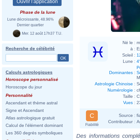
Phase de la lune
Lune décroissante, 48.96%
Dernier quartier
Mer. 12 août 17h37 T.U.
Né le :
m
Recherche de célébrité
à :
E
Soleil :
1
Lune :
4
P
Calculs astrologiques
Dominantes
:
S
M
Horoscope personnalisé
Astrologie Chinoise
:
S
Horoscope du jour
Numérologie
:
c
Personnalité
Taille :
C
Vues
:
2
Ascendant et thème astral
Signe et Ascendant
C
Source :
f
Atlas astrologique gratuit
Contributeur :
A
Fiabilité
Calcul de l'élément dominant
Les 360 degrés symboliques
Des informations complé