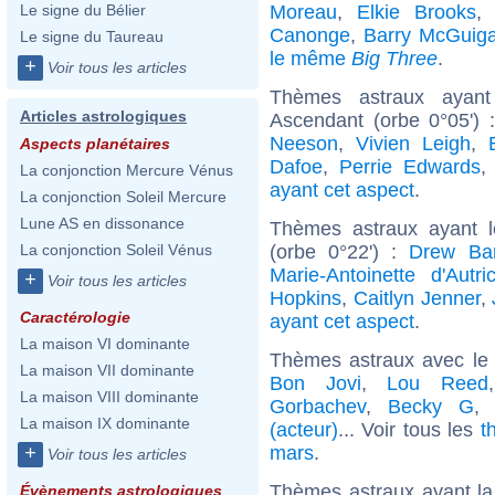
Moreau
,
Elkie Brooks
Le signe du Bélier
Canonge
,
Barry McGuig
Le signe du Taureau
le même
Big Three
.
+
Voir tous les articles
Thèmes astraux ayant
Articles astrologiques
Ascendant (orbe 0°05') 
Neeson
,
Vivien Leigh
,
Aspects planétaires
Dafoe
,
Perrie Edwards
La conjonction Mercure Vénus
ayant cet aspect
.
La conjonction Soleil Mercure
Lune AS en dissonance
Thèmes astraux ayant l
(orbe 0°22') :
Drew Ba
La conjonction Soleil Vénus
Marie-Antoinette d'Autri
+
Voir tous les articles
Hopkins
,
Caitlyn Jenner
,
Caractérologie
ayant cet aspect
.
La maison VI dominante
Thèmes astraux avec le
La maison VII dominante
Bon Jovi
,
Lou Reed
La maison VIII dominante
Gorbachev
,
Becky G
La maison IX dominante
(acteur)
... Voir tous les
t
mars
.
+
Voir tous les articles
Thèmes astraux ayant la
Évènements astrologiques