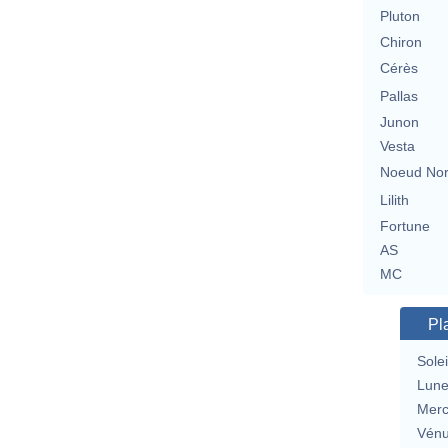
Pluton
Chiron
Cérès
Pallas
Junon
Vesta
Noeud No
Lilith
Fortune
AS
MC
Pl
Solei
Lun
Merc
Vén