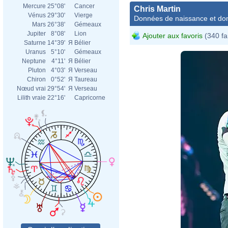
Mercure
25°08'
Cancer
Chris Martin
Vénus
29°30'
Vierge
Données de naissance et dom
Mars
26°38'
Gémeaux
Jupiter
8°08'
Lion
Ajouter aux favoris
(340 fa
Saturne
14°39'
Я
Bélier
Uranus
5°10'
Gémeaux
Neptune
4°11'
Я
Bélier
Pluton
4°03'
Я
Verseau
Chiron
0°52'
Я
Taureau
Nœud vrai
29°54'
Я
Verseau
Lilith vraie
22°16'
Capricorne