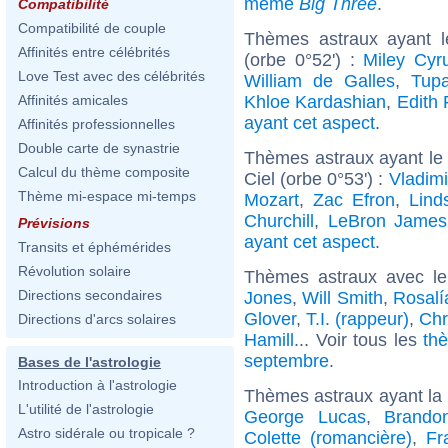
même
Big Three
.
Compatibilité
Compatibilité de couple
Thèmes astraux ayant 
Affinités entre célébrités
(orbe 0°52') :
Miley Cyr
Love Test avec des célébrités
William de Galles
,
Tupa
Khloe Kardashian
,
Edith 
Affinités amicales
ayant cet aspect
.
Affinités professionnelles
Double carte de synastrie
Thèmes astraux ayant le
Calcul du thème composite
Ciel (orbe 0°53') :
Vladimi
Thème mi-espace mi-temps
Mozart
,
Zac Efron
,
Lind
Churchill
,
LeBron James
Prévisions
ayant cet aspect
.
Transits et éphémérides
Révolution solaire
Thèmes astraux avec l
Directions secondaires
Jones
,
Will Smith
,
Rosalí
Glover
,
T.I. (rappeur)
,
Chr
Directions d'arcs solaires
Hamill
... Voir tous les
th
septembre
.
Bases de l'astrologie
Introduction à l'astrologie
Thèmes astraux ayant la
L'utilité de l'astrologie
George Lucas
,
Brando
Astro sidérale ou tropicale ?
Colette (romancière)
,
Fr