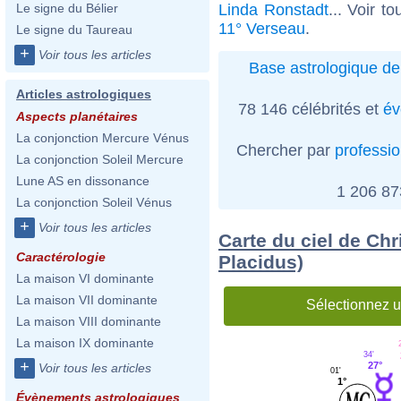
Linda Ronstadt
... Voir t
Le signe du Bélier
11° Verseau
.
Le signe du Taureau
+
Voir tous les articles
Base astrologique de
Articles astrologiques
78 146 célébrités et
év
Aspects planétaires
La conjonction Mercure Vénus
Chercher par
professi
La conjonction Soleil Mercure
Lune AS en dissonance
1 206 8
La conjonction Soleil Vénus
+
Voir tous les articles
Carte du ciel de Chr
Caractérologie
Placidus)
La maison VI dominante
La maison VII dominante
Sélectionnez u
La maison VIII dominante
La maison IX dominante
34'
+
27°
Voir tous les articles
01'
1°
Évènements astrologiques