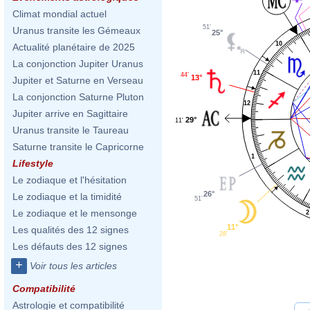
Climat mondial actuel
51'
Uranus transite les Gémeaux
25°
10
Actualité planétaire de 2025
La conjonction Jupiter Uranus
11
44'
13°
Jupiter et Saturne en Verseau
La conjonction Saturne Pluton
12
Jupiter arrive en Sagittaire
29°
11'
Uranus transite le Taureau
Saturne transite le Capricorne
1
Lifestyle
Le zodiaque et l'hésitation
26°
Le zodiaque et la timidité
51'
Le zodiaque et le mensonge
2
11°
Les qualités des 12 signes
28'
Les défauts des 12 signes
+
Voir tous les articles
Compatibilité
Astrologie et compatibilité