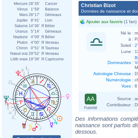
Mercure
28°35'
Cancer
Christian Bizot
Vénus
1°59'
Balance
Données de naissance et dom
Mars
28°17'
Gémeaux
Jupiter
8°41'
Lion
Ajouter aux favoris
(1 fan)
Saturne
14°36'
Я
Bélier
Uranus
5°14'
Gémeaux
Né le :
m
Neptune
4°09'
Я
Bélier
à :
P
Pluton
4°00'
Я
Verseau
Soleil :
2
Chiron
0°51'
Я
Taureau
Lune :
1
Nœud vrai
29°52'
Я
Verseau
B
Lilith vraie
19°39'
Я
Capricorne
Dominantes
:
V
M
Astrologie Chinoise
:
D
Numérologie
:
c
Vues
:
8
AA
Source :
a
Contributeur :
D
Fiabilité
Des informations complé
naissance sont parfois di
dessous.