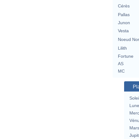
Cérès
Pallas
Junon
Vesta
Noeud No
Lilith
Fortune
AS
MC
Pl
Solei
Lun
Merc
Vén
Mar
Jupit