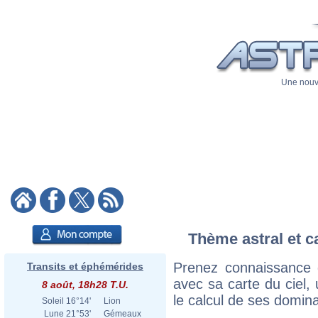
Une nouve
Thème astral et ca
Prenez connaissance d
Transits et éphémérides
avec sa carte du ciel, 
8 août, 18h28 T.U.
le calcul de ses domina
Soleil
16°14'
Lion
Lune
21°53'
Gémeaux