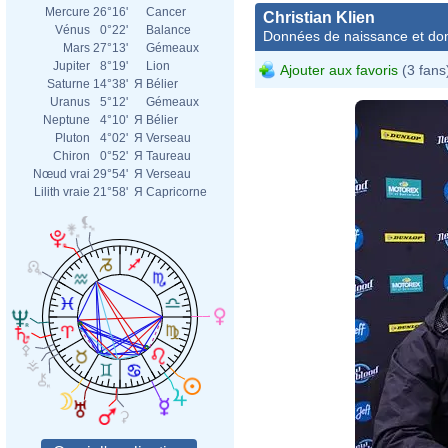
Mercure
26°16'
Cancer
Christian Klien
Vénus
0°22'
Balance
Données de naissance et dom
Mars
27°13'
Gémeaux
Jupiter
8°19'
Lion
Ajouter aux favoris
(3 fans
Saturne
14°38'
Я
Bélier
Uranus
5°12'
Gémeaux
Neptune
4°10'
Я
Bélier
Pluton
4°02'
Я
Verseau
Chiron
0°52'
Я
Taureau
Nœud vrai
29°54'
Я
Verseau
Lilith vraie
21°58'
Я
Capricorne