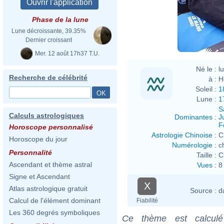
Phase de la lune
Lune décroissante, 39.35%
Dernier croissant
Mer. 12 août 17h37 T.U.
Né le :
l
Recherche de célébrité
à :
H
Soleil :
1
Lune :
1
S
Calculs astrologiques
Dominantes
:
J
F
Horoscope personnalisé
Astrologie Chinoise
:
C
Horoscope du jour
Numérologie
:
c
Personnalité
Taille :
C
Ascendant et thème astral
Vues
:
8
Signe et Ascendant
X
Atlas astrologique gratuit
Source :
d
Calcul de l'élément dominant
Fiabilité
Les 360 degrés symboliques
Ce thème est calculé 