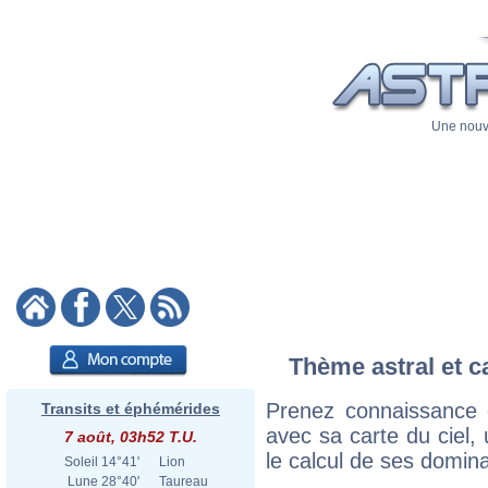
Une nouve
Thème astral et ca
Prenez connaissance d
Transits et éphémérides
avec sa carte du ciel, 
7 août, 03h52 T.U.
le calcul de ses domina
Soleil
14°41'
Lion
Lune
28°40'
Taureau