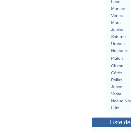
Lune
Mercure
Vénus
Mars
Jupiter
Saturne
Uranus
Neptune
Pluton
Chiron
Cérès
Pallas
Junon
Vesta
Noeud No
Lilith
Liste de