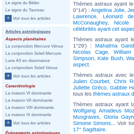
Le signe du Bélier
Thèmes astraux ayant le
0°14') :
Angelina Jolie
,
Je
Le signe du Taureau
Lawrence
,
Léonard de
+
Voir tous les articles
McConaughey
,
Nicole 
célébrités ayant cet aspe
Articles astrologiques
Thèmes astraux ayant l
Aspects planétaires
1°29') :
Mahatma Gand
La conjonction Mercure Vénus
Nicolas Cage
,
William
La conjonction Soleil Mercure
Simpson
,
Kate Bush
,
Wa
Lune AS en dissonance
aspect
.
La conjonction Soleil Vénus
Thèmes astraux avec l
+
Voir tous les articles
Julien Courbet
,
Chris R
Caractérologie
Juliette Gréco
,
Gabbie H
La maison VI dominante
tous les
thèmes astraux de
La maison VII dominante
Thèmes astraux ayant l
La maison VIII dominante
Wolfgang Amadeus Moz
La maison IX dominante
Musgraves
,
Gloria Gayn
+
Simone Simons
... Voir t
Voir tous les articles
17° Sagittaire
.
Évènements astrologiques