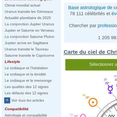
Climat mondial actuel
Base astrologique de cé
Uranus transite les Gémeaux
78 111 célébrités et
év
Actualité planétaire de 2025
La conjonction Jupiter Uranus
Chercher par
professi
Jupiter et Saturne en Verseau
La conjonction Saturne Pluton
1 205 9
Jupiter arrive en Sagittaire
Uranus transite le Taureau
Carte du ciel de Chr
Saturne transite le Capricorne
Lifestyle
Sélectionnez u
Le zodiaque et l'hésitation
Le zodiaque et la timidité
55
1
26'
Le zodiaque et le mensonge
22°
Les qualités des 12 signes
Les défauts des 12 signes
06'
18°
+
Voir tous les articles
Compatibilité
Astrologie et compatibilité
52'
10°