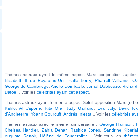
Thèmes astraux ayant le même aspect Mars conjonction Jupiter (
Élisabeth II du Royaume-Uni
,
Halle Berry
,
Pharrell Williams
,
Oz
George de Cambridge
,
Arielle Dombasle
,
Jamel Debbouze
,
Richard
Dafoe
... Voir les
célébrités ayant cet aspect
.
Thèmes astraux ayant le même aspect Soleil opposition Mars (orbe
Kahlo
,
Al Capone
,
Rita Ora
,
Judy Garland
,
Eva Joly
,
David Ic
d'Angleterre
,
Yoann Gourcuff
,
Andrés Iniesta
... Voir les
célébrités ay
Thèmes astraux avec le même anniversaire :
George Harrison
,
Chelsea Handler
,
Zahia Dehar
,
Rashida Jones
,
Sandrine Kiberla
Auguste Renoir
,
Hélène de Fougerolles
... Voir tous les
thèmes