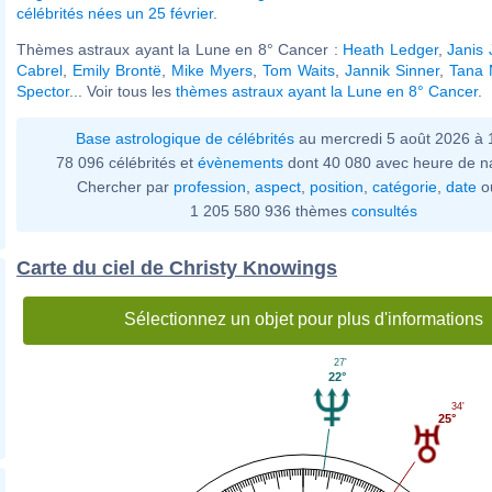
célébrités nées un 25 février
.
Thèmes astraux ayant la Lune en 8° Cancer :
Heath Ledger
,
Janis 
Cabrel
,
Emily Brontë
,
Mike Myers
,
Tom Waits
,
Jannik Sinner
,
Tana
Spector
... Voir tous les
thèmes astraux ayant la Lune en 8° Cancer
.
Base astrologique de célébrités
au mercredi 5 août 2026 à
78 096 célébrités et
évènements
dont 40 080 avec heure de n
Chercher par
profession
,
aspect
,
position
,
catégorie
,
date
o
1 205 580 936 thèmes
consultés
Carte du ciel de Christy Knowings
Sélectionnez un objet pour plus d'informations
27'
22°
34'
25°