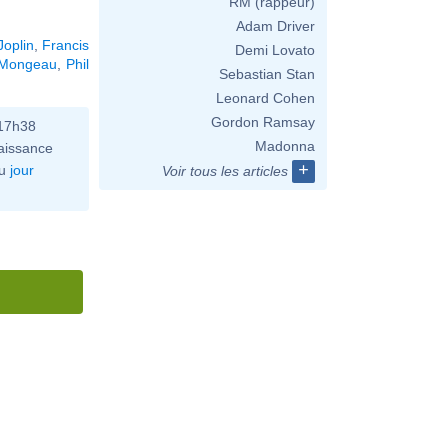
RM (rappeur)
Adam Driver
Joplin
,
Francis
Demi Lovato
 Mongeau
,
Phil
Sebastian Stan
Leonard Cohen
Gordon Ramsay
 17h38
Madonna
aissance
+
u
jour
Voir tous les articles