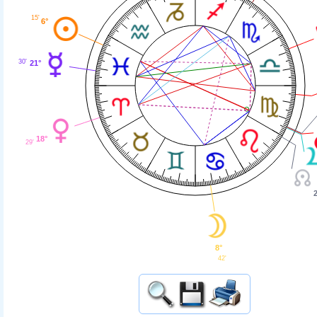
15'
6°
30'
21°
18°
29'
8°
42'