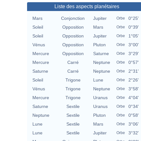
Liste des aspects planétaires
Mars
Conjonction
Jupiter
0°25'
Orbe
Soleil
Opposition
Mars
0°39'
Orbe
Soleil
Opposition
Jupiter
1°05'
Orbe
Vénus
Opposition
Pluton
3°00'
Orbe
Mercure
Opposition
Saturne
3°29'
Orbe
Mercure
Carré
Neptune
0°57'
Orbe
Saturne
Carré
Neptune
2°31'
Orbe
Soleil
Trigone
Lune
2°26'
Orbe
Vénus
Trigone
Neptune
3°58'
Orbe
Mercure
Trigone
Uranus
4°04'
Orbe
Saturne
Sextile
Uranus
0°34'
Orbe
Neptune
Sextile
Pluton
0°58'
Orbe
Lune
Sextile
Mars
3°06'
Orbe
Lune
Sextile
Jupiter
3°32'
Orbe