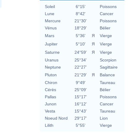
Soleil
6°15'
Poissons
Lune
8°42'
Cancer
Mercure
21°30'
Poissons
Vénus
18°29'
Bélier
Mars
5°36'
Я
Vierge
Jupiter
5°10'
Я
Vierge
Saturne
24°59'
Я
Vierge
Uranus
25°34'
Scorpion
Neptune
22°27'
Sagittaire
Pluton
21°29'
Я
Balance
Chiron
9°49'
Taureau
Cérès
25°09'
Bélier
Pallas
15°17'
Poissons
Junon
16°12'
Cancer
Vesta
15°43'
Taureau
Noeud Nord
29°17'
Lion
Lilith
5°55'
Vierge