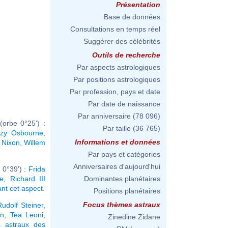
Présentation
Base de données
Consultations en temps réel
Suggérer des célébrités
Outils de recherche
Par aspects astrologiques
Par positions astrologiques
Par profession, pays et date
Par date de naissance
Par anniversaire
(78 096)
orbe 0°25') :
Par taille
(36 765)
zy Osbourne
,
Informations et données
 Nixon
,
Willem
Par pays et catégories
Anniversaires d'aujourd'hui
 0°39') :
Frida
ke
,
Richard III
Dominantes planétaires
ant cet aspect
.
Positions planétaires
Focus thèmes astraux
Rudolf Steiner
,
in
,
Tea Leoni
,
Zinedine Zidane
 astraux des