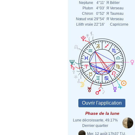
Neptune
4°11'
Я
Bélier
Pluton
4°03'
Я
Verseau
Chiron
0°52'
Я
Taureau
Nœud vrai
29°54'
Я
Verseau
Lilith vraie
22°16'
Capricorne
Phase de la lune
Lune décroissante, 49.17%
Dernier quartier
Mer. 12 août 17h37 T.U.