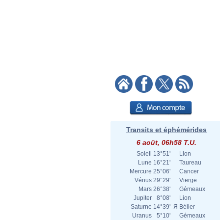
Transits et éphémérides
6 août, 06h58 T.U.
Soleil
13°51'
Lion
Lune
16°21'
Taureau
Mercure
25°06'
Cancer
Vénus
29°29'
Vierge
Mars
26°38'
Gémeaux
Jupiter
8°08'
Lion
Saturne
14°39'
Я
Bélier
Uranus
5°10'
Gémeaux