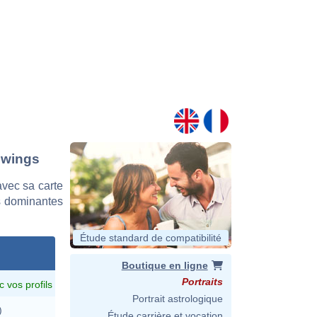
owings
vec sa carte
es dominantes
Étude standard de compatibilité
Boutique en ligne
Portraits
c vos profils
Portrait astrologique
)
Étude carrière et vocation