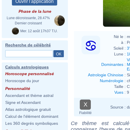
Phase de la lune
Lune décroissante, 28.47%
Dernier croissant
Mer. 12 août 17h37 T.U.
Né le :
m
à :
P
Recherche de célébrité
Soleil :
3
Lune :
1
V
Dominantes
:
M
Calculs astrologiques
E
Horoscope personnalisé
Astrologie Chinoise
:
S
Numérologie
:
c
Horoscope du jour
Taille :
C
Personnalité
Vues
:
9
Ascendant et thème astral
Signe et Ascendant
X
Source :
d
Atlas astrologique gratuit
Fiabilité
Calcul de l'élément dominant
Ce thème est calculé 
Les 360 degrés symboliques
connaissez l'heure de na