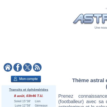
Une nouve
Thème astral e
Transits et éphémérides
Prenez connaissan
8 août, 03h46 T.U.
(footballeur) avec sa c
Soleil
15°38'
Lion
Lune
12°58'
Gémeaux
astrologique et le calc