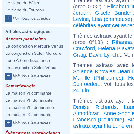
Thèmes astraux ayant 
Le signe du Bélier
(orbe 0°02') :
Élisabeth 
Le signe du Taureau
Jordan
,
Gisele Bündch
+
Voir tous les articles
Levine
,
Lisa (chanteuse)
célébrités ayant cet aspe
Articles astrologiques
Thèmes astraux ayant le
Aspects planétaires
(orbe 0°13') :
Rihanna
La conjonction Mercure Vénus
Crawford
,
Helena Blavat
La conjonction Soleil Mercure
Craig
,
David Lynch
... Voi
Lune AS en dissonance
Thèmes astraux avec 
La conjonction Soleil Vénus
Solange Knowles
,
Jean-
+
Voir tous les articles
Manille (Philippines)
,
H
Schroeder
... Voir tous le
Caractérologie
24 juin
.
La maison VI dominante
Thèmes astraux ayant 
La maison VII dominante
Denise Richards
,
Lau
La maison VIII dominante
Almodóvar
,
Anne-Sophi
La maison IX dominante
Francisco (Californie)
,
Bi
+
Voir tous les articles
astraux ayant la Lune en
Évènements astrologiques