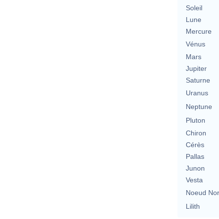
Soleil
Lune
Mercure
Vénus
Mars
Jupiter
Saturne
Uranus
Neptune
Pluton
Chiron
Cérès
Pallas
Junon
Vesta
Noeud No
Lilith