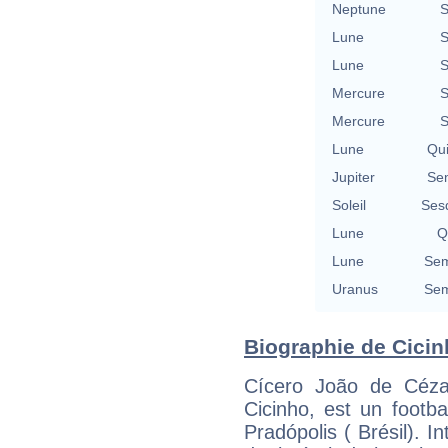
Neptune
S
Lune
S
Lune
S
Mercure
S
Mercure
S
Lune
Qu
Jupiter
Se
Soleil
Ses
Lune
Q
Lune
Sem
Uranus
Sem
Biographie de Cicinh
Cícero João de Céza
Cicinho, est un footba
Pradópolis ( Brésil). In