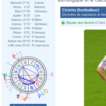
Mercure
27°41'
Cancer
Vénus
1°22'
Balance
Cicinho (footballeur)
Mars
27°52'
Gémeaux
Données de naissance et dom
Jupiter
8°33'
Lion
Saturne
14°37'
Я
Bélier
Ajouter aux favoris
(1 fan)
Uranus
5°13'
Gémeaux
Neptune
4°09'
Я
Bélier
Pluton
4°01'
Я
Verseau
Chiron
0°52'
Я
Taureau
Nœud vrai
29°53'
Я
Verseau
Lilith vraie
20°41'
Я
Capricorne