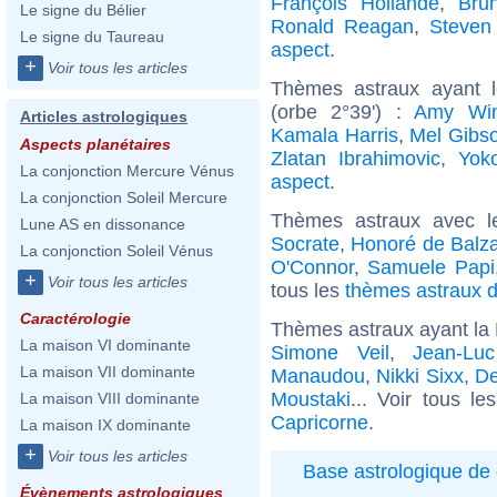
François Hollande
,
Bru
Le signe du Bélier
Ronald Reagan
,
Steven
Le signe du Taureau
aspect
.
+
Voir tous les articles
Thèmes astraux ayant 
(orbe 2°39') :
Amy Win
Articles astrologiques
Kamala Harris
,
Mel Gibs
Aspects planétaires
Zlatan Ibrahimovic
,
Yok
La conjonction Mercure Vénus
aspect
.
La conjonction Soleil Mercure
Thèmes astraux avec l
Lune AS en dissonance
Socrate
,
Honoré de Balz
La conjonction Soleil Vénus
O'Connor
,
Samuele Papi
+
Voir tous les articles
tous les
thèmes astraux d
Caractérologie
Thèmes astraux ayant la 
La maison VI dominante
Simone Veil
,
Jean-Lu
La maison VII dominante
Manaudou
,
Nikki Sixx
,
De
Moustaki
... Voir tous l
La maison VIII dominante
Capricorne
.
La maison IX dominante
+
Voir tous les articles
Base astrologique de 
Évènements astrologiques