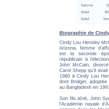
Saturne
Q
Soleil
Bi
Soleil
Sem
Biographie de Cindy
Cindy Lou Hensley McC
Arizona, femme d'affa
est la seconde ép
républicain à l'électi
John McCain, divorc
Carol Shepp qu'il avai
1980 à Cindy Lou Hens
dont Bridget, adoptée
au Bangladesh en 1991
Son fils aîné, John Sy
l'Académie navale d'A