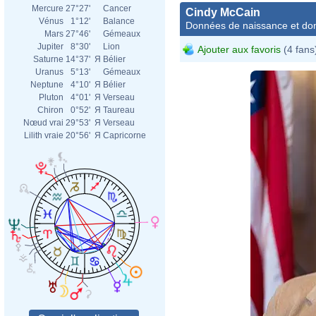
Mercure
27°27'
Cancer
Cindy McCain
Vénus
1°12'
Balance
Données de naissance et dom
Mars
27°46'
Gémeaux
Jupiter
8°30'
Lion
Ajouter aux favoris
(4 fans
Saturne
14°37'
Я
Bélier
Uranus
5°13'
Gémeaux
Neptune
4°10'
Я
Bélier
Pluton
4°01'
Я
Verseau
Chiron
0°52'
Я
Taureau
Nœud vrai
29°53'
Я
Verseau
Lilith vraie
20°56'
Я
Capricorne