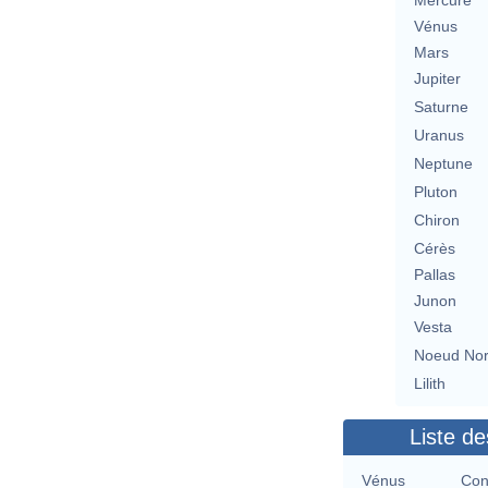
Mercure
Vénus
Mars
Jupiter
Saturne
Uranus
Neptune
Pluton
Chiron
Cérès
Pallas
Junon
Vesta
Noeud No
Lilith
Liste de
Vénus
Con