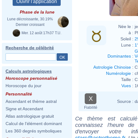
Phase de la lune
Lune décroissante, 30.19%
Dernier croissant
Née le :
j
à :
P
Mer. 12 août 17h37 T.U.
Soleil :
2
Lune :
1
Recherche de célébrité
G
Dominantes
:
V
T
Astrologie Chinoise
:
C
Calculs astrologiques
Numérologie
:
c
Horoscope personnalisé
Taille :
C
Vues
:
1
Horoscope du jour
Personnalité
X
Source :
d
Ascendant et thème astral
Fiabilité
Signe et Ascendant
Atlas astrologique gratuit
Ce thème est calculé 
Calcul de l'élément dominant
connaissez l'heure de
d'envoyer votre i
Les 360 degrés symboliques
stars@astrotheme.fr
. Un 