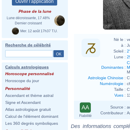
Phase de la lune
Lune décroissante, 17.48%
Dernier croissant
Mer. 12 août 17h37 T.U.
Né le :
v
Recherche de célébrité
à :
J
Soleil :
2
Lune :
2
C
Calculs astrologiques
Dominantes
:
M
M
Horoscope personnalisé
Astrologie Chinoise
:
C
Horoscope du jour
Numérologie
:
c
Personnalité
Taille :
C
Vues
:
1
Ascendant et thème astral
Signe et Ascendant
AA
Source :
a
Atlas astrologique gratuit
Contributeur :
A
Fiabilité
Calcul de l'élément dominant
Les 360 degrés symboliques
Des informations complé