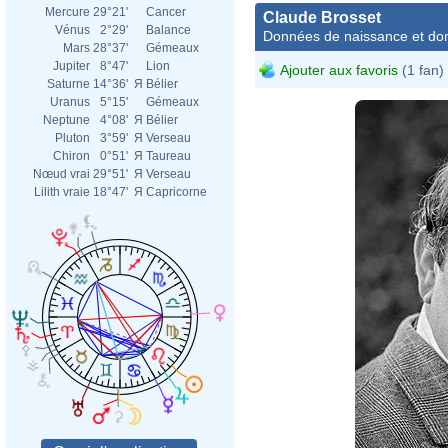
Mercure
29°21'
Cancer
Claude Brosset
Vénus
2°29'
Balance
Données de naissance et dom
Mars
28°37'
Gémeaux
Jupiter
8°47'
Lion
Ajouter aux favoris
(1 fan)
Saturne
14°36'
Я
Bélier
Uranus
5°15'
Gémeaux
Neptune
4°08'
Я
Bélier
Pluton
3°59'
Я
Verseau
Chiron
0°51'
Я
Taureau
Nœud vrai
29°51'
Я
Verseau
Lilith vraie
18°47'
Я
Capricorne