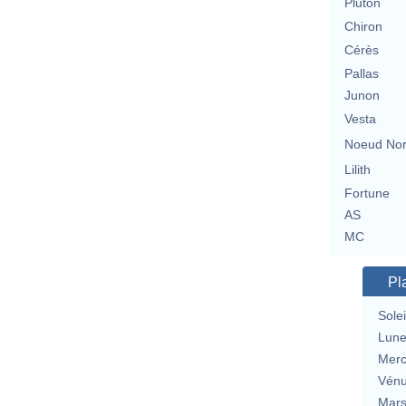
Pluton
Chiron
Cérès
Pallas
Junon
Vesta
Noeud No
Lilith
Fortune
AS
MC
Pl
Solei
Lun
Merc
Vén
Mar