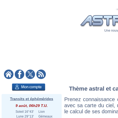
Une nouve
Thème astral et c
Prenez connaissance 
Transits et éphémérides
avec sa carte du ciel, 
9 août, 06h29 T.U.
le calcul de ses domina
Soleil
16°43'
Lion
Lune
29°13'
Gémeaux