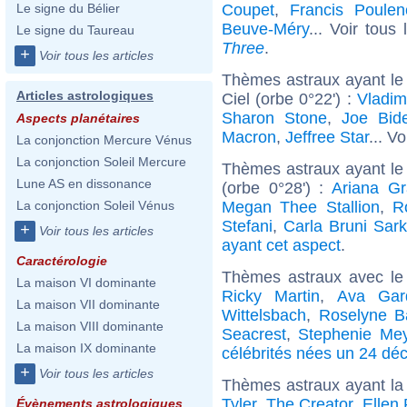
Coupet
,
Francis Poulen
Le signe du Bélier
Beuve-Méry
... Voir tous
Le signe du Taureau
Three
.
+
Voir tous les articles
Thèmes astraux ayant le
Articles astrologiques
Ciel (orbe 0°22') :
Vladim
Sharon Stone
,
Joe Bid
Aspects planétaires
Macron
,
Jeffree Star
... Vo
La conjonction Mercure Vénus
La conjonction Soleil Mercure
Thèmes astraux ayant le
Lune AS en dissonance
(orbe 0°28') :
Ariana G
Megan Thee Stallion
,
R
La conjonction Soleil Vénus
Stefani
,
Carla Bruni Sar
+
Voir tous les articles
ayant cet aspect
.
Caractérologie
Thèmes astraux avec le
La maison VI dominante
Ricky Martin
,
Ava Gar
La maison VII dominante
Wittelsbach
,
Roselyne B
La maison VIII dominante
Seacrest
,
Stephenie Me
La maison IX dominante
célébrités nées un 24 d
+
Voir tous les articles
Thèmes astraux ayant la
Tyler, The Creator
,
Ellen
Évènements astrologiques