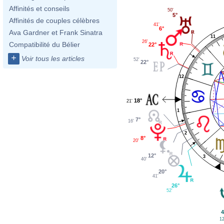
Affinités et conseils
50'
5°
Affinités de couples célèbres
41'
6°
Ava Gardner et Frank Sinatra
11
26'
Compatibilité du Bélier
22°
+
Voir tous les articles
52'
22°
12
18°
21'
1
7°
16'
2
8°
20'
12°
3
40'
20°
41'
26°
52'
4
12