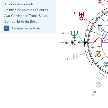
Affinités et conseils
Affinités de couples célèbres
13'
10
17°
Ava Gardner et Frank Sinatra
Compatibilité du Bélier
11
+
Voir tous les articles
37'
18°
12
20°
31'
1
6°
35'
2
21°
36'