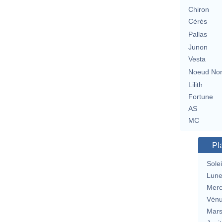
Chiron
Cérès
Pallas
Junon
Vesta
Noeud No
Lilith
Fortune
AS
MC
Pl
Solei
Lun
Merc
Vén
Mar