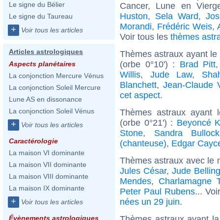
Le signe du Bélier
Cancer, Lune en Vierge
Huston
,
Sela Ward
,
Jos
Le signe du Taureau
Morandi
,
Frédéric Weis
,
+
Voir tous les articles
Voir tous les
thèmes astr
Articles astrologiques
Thèmes astraux ayant le 
(orbe 0°10') :
Brad Pitt
Aspects planétaires
Willis
,
Jude Law
,
Sha
La conjonction Mercure Vénus
Blanchett
,
Jean-Claude
La conjonction Soleil Mercure
cet aspect
.
Lune AS en dissonance
La conjonction Soleil Vénus
Thèmes astraux ayant 
(orbe 0°21') :
Beyoncé K
+
Voir tous les articles
Stone
,
Sandra Bullock
Caractérologie
(chanteuse)
,
Edgar Cayc
La maison VI dominante
Thèmes astraux avec le 
La maison VII dominante
Jules César
,
Jude Belli
La maison VIII dominante
Mendes
,
Charlamagne 
La maison IX dominante
Peter Paul Rubens
... Vo
+
nées un 29 juin
.
Voir tous les articles
Thèmes astraux ayant la
Évènements astrologiques