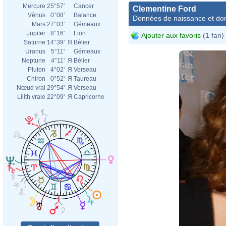
Mercure
25°57'
Cancer
Clementine Ford
Vénus
0°08'
Balance
Données de naissance et dom
Mars
27°03'
Gémeaux
Jupiter
8°16'
Lion
Ajouter aux favoris
(1 fan)
Saturne
14°39'
Я
Bélier
Uranus
5°11'
Gémeaux
Neptune
4°11'
Я
Bélier
Pluton
4°02'
Я
Verseau
Chiron
0°52'
Я
Taureau
Nœud vrai
29°54'
Я
Verseau
Lilith vraie
22°09'
Я
Capricorne