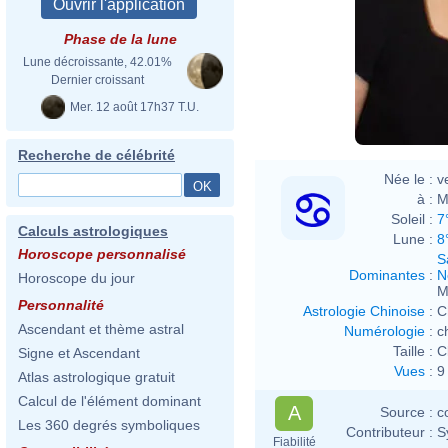
Phase de la lune
Lune décroissante, 42.01%
Dernier croissant
Mer. 12 août 17h37 T.U.
Recherche de célébrité
Née le :
v
à :
M
Soleil :
7
Calculs astrologiques
Lune :
8
Horoscope personnalisé
S
Dominantes
:
N
Horoscope du jour
M
Personnalité
Astrologie Chinoise
:
C
Ascendant et thème astral
Numérologie
:
c
Taille :
C
Signe et Ascendant
Vues
:
9
Atlas astrologique gratuit
Calcul de l'élément dominant
A
Source :
c
Les 360 degrés symboliques
Contributeur :
S
Fiabilité