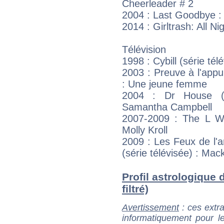
Cheerleader # 2
2004 : Last Goodbye :
2014 : Girltrash: All N
Télévision
1998 : Cybill (série té
2003 : Preuve à l'appui
: Une jeune femme
2004 : Dr House (H
Samantha Campbell
2007-2009 : The L Wor
Molly Kroll
2009 : Les Feux de l'
(série télévisée) : Ma
Profil astrologique 
filtré)
Avertissement
: ces extra
informatiquement pour le