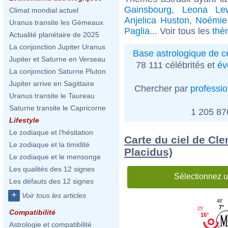
Gainsbourg
,
Leona Le
Climat mondial actuel
Anjelica Huston
,
Noémie
Uranus transite les Gémeaux
Paglia
... Voir tous les
thè
Actualité planétaire de 2025
La conjonction Jupiter Uranus
Base astrologique de cé
Jupiter et Saturne en Verseau
78 111 célébrités et
év
La conjonction Saturne Pluton
Jupiter arrive en Sagittaire
Chercher par
professi
Uranus transite le Taureau
Saturne transite le Capricorne
1 205 8
Lifestyle
Le zodiaque et l'hésitation
Carte du ciel de Cl
Le zodiaque et la timidité
Placidus)
Le zodiaque et le mensonge
Les qualités des 12 signes
Sélectionnez u
Les défauts des 12 signes
+
Voir tous les articles
48'
7°
25'
Compatibilité
16°
Astrologie et compatibilité