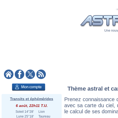
Une nouve
Thème astral et ca
Prenez connaissance d
Transits et éphémérides
avec sa carte du ciel, 
6 août, 22h11 T.U.
le calcul de ses domina
Soleil
14°28'
Lion
Lune
25°18'
Taureau