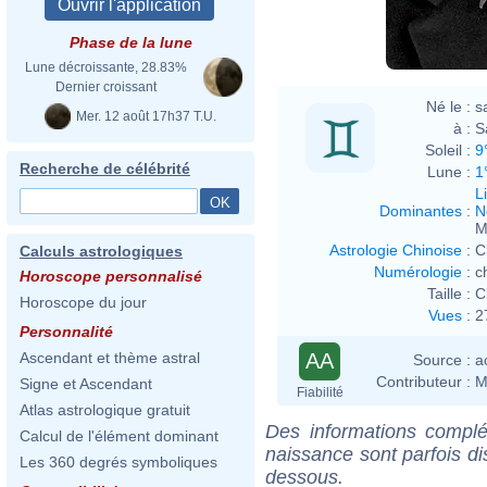
Phase de la lune
Lune décroissante, 28.83%
Dernier croissant
Né le :
s
Mer. 12 août 17h37 T.U.
à :
S
Soleil :
9
Recherche de célébrité
Lune :
1
L
Dominantes
:
N
M
Astrologie Chinoise
:
C
Calculs astrologiques
Numérologie
:
c
Horoscope personnalisé
Taille :
C
Horoscope du jour
Vues
:
2
Personnalité
AA
Ascendant et thème astral
Source :
a
Contributeur :
M
Signe et Ascendant
Fiabilité
Atlas astrologique gratuit
Des informations complé
Calcul de l'élément dominant
naissance sont parfois di
Les 360 degrés symboliques
dessous.