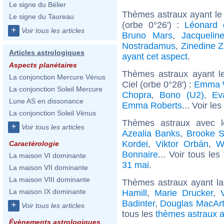
Le signe du Bélier
Thèmes astraux ayant le
Le signe du Taureau
(orbe 0°26') :
Léonard 
+
Voir tous les articles
Bruno Mars
,
Jacqueli
Nostradamus
,
Zinedine Z
Articles astrologiques
ayant cet aspect
.
Aspects planétaires
Thèmes astraux ayant l
La conjonction Mercure Vénus
Ciel (orbe 0°28') :
Emma 
La conjonction Soleil Mercure
Chopra
,
Bono (U2)
,
Ev
Lune AS en dissonance
Emma Roberts
... Voir les
La conjonction Soleil Vénus
Thèmes astraux avec 
+
Voir tous les articles
Azealia Banks
,
Brooke S
Kordei
,
Viktor Orbán
,
W
Caractérologie
Bonnaire
... Voir tous les
La maison VI dominante
31 mai
.
La maison VII dominante
La maison VIII dominante
Thèmes astraux ayant la
La maison IX dominante
Hamill
,
Marie Drucker
,
Badinter
,
Douglas MacArt
+
Voir tous les articles
tous les
thèmes astraux a
Évènements astrologiques