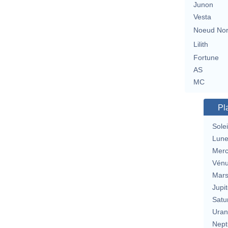
Junon
Vesta
Noeud No
Lilith
Fortune
AS
MC
Pl
Solei
Lun
Merc
Vén
Mar
Jupit
Satu
Uran
Nept