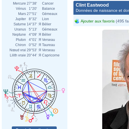
Mercure
27°38'
Cancer
Clint Eastwood
Vénus
1°20'
Balance
Données de naissance et dom
Mars
27°51'
Gémeaux
Jupiter
8°32'
Lion
Ajouter aux favoris
(495 fa
Saturne
14°37'
Я
Bélier
Uranus
5°13'
Gémeaux
Neptune
4°09'
Я
Bélier
Pluton
4°01'
Я
Verseau
Chiron
0°52'
Я
Taureau
Nœud vrai
29°53'
Я
Verseau
Lilith vraie
20°44'
Я
Capricorne