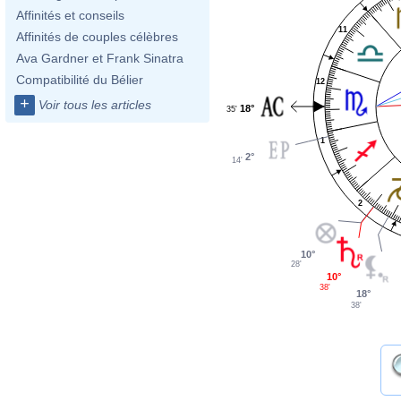
Affinités et conseils
11
Affinités de couples célèbres
Ava Gardner et Frank Sinatra
Compatibilité du Bélier
12
+
Voir tous les articles
18°
35'
1
2°
14'
2
10°
28'
10°
38'
18°
38'