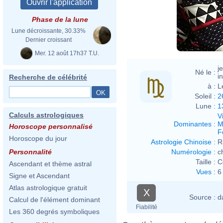
Phase de la lune
Lune décroissante, 30.33%
Dernier croissant
Mer. 12 août 17h37 T.U.
j
Né le :
i
Recherche de célébrité
à :
L
Soleil :
2
Lune :
1
Calculs astrologiques
V
Dominantes
:
M
Horoscope personnalisé
F
Horoscope du jour
Astrologie Chinoise
:
R
Numérologie
:
c
Personnalité
Taille :
C
Ascendant et thème astral
Vues
:
6
Signe et Ascendant
Atlas astrologique gratuit
X
Source :
d
Calcul de l'élément dominant
Fiabilité
Les 360 degrés symboliques