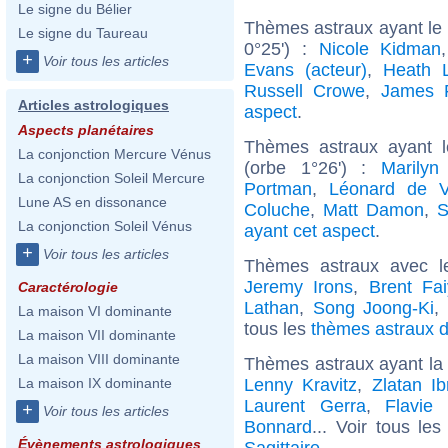
Le signe du Bélier
Thèmes astraux ayant le
Le signe du Taureau
0°25') :
Nicole Kidman
+
Voir tous les articles
Evans (acteur)
,
Heath 
Russell Crowe
,
James 
Articles astrologiques
aspect
.
Aspects planétaires
Thèmes astraux ayant 
La conjonction Mercure Vénus
(orbe 1°26') :
Marilyn
La conjonction Soleil Mercure
Portman
,
Léonard de V
Lune AS en dissonance
Coluche
,
Matt Damon
,
S
La conjonction Soleil Vénus
ayant cet aspect
.
+
Voir tous les articles
Thèmes astraux avec l
Jeremy Irons
,
Brent Fa
Caractérologie
Lathan
,
Song Joong-Ki
,
La maison VI dominante
tous les
thèmes astraux d
La maison VII dominante
La maison VIII dominante
Thèmes astraux ayant la 
Lenny Kravitz
,
Zlatan Ib
La maison IX dominante
Laurent Gerra
,
Flavie
+
Voir tous les articles
Bonnard
... Voir tous le
Évènements astrologiques
Sagittaire
.