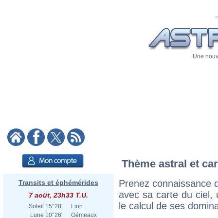
Une nouve
Thème astral et car
Prenez connaissance d
Transits et éphémérides
avec sa carte du ciel, 
7 août, 23h33 T.U.
le calcul de ses domina
Soleil
15°28'
Lion
Lune
10°26'
Gémeaux