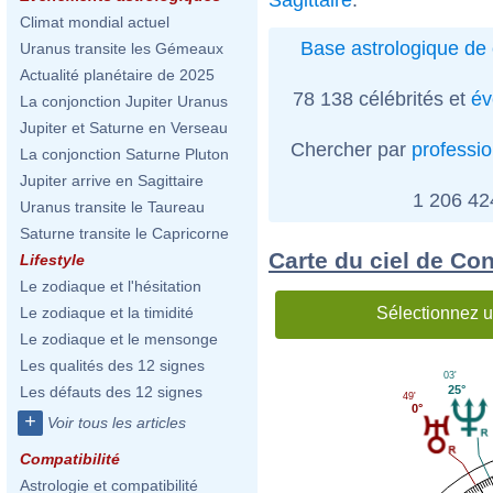
Climat mondial actuel
Base astrologique de 
Uranus transite les Gémeaux
Actualité planétaire de 2025
78 138 célébrités et
év
La conjonction Jupiter Uranus
Jupiter et Saturne en Verseau
Chercher par
professi
La conjonction Saturne Pluton
Jupiter arrive en Sagittaire
1 206 4
Uranus transite le Taureau
Saturne transite le Capricorne
Carte du ciel de Co
Lifestyle
Le zodiaque et l'hésitation
Sélectionnez u
Le zodiaque et la timidité
Le zodiaque et le mensonge
Les qualités des 12 signes
03'
25°
Les défauts des 12 signes
49'
0°
+
Voir tous les articles
Compatibilité
Astrologie et compatibilité