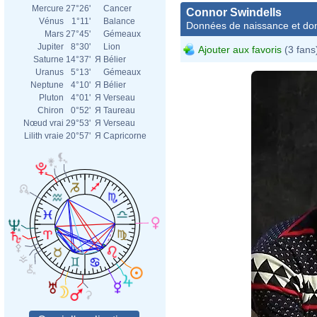
Mercure
27°26'
Cancer
Connor Swindells
Vénus
1°11'
Balance
Données de naissance et dom
Mars
27°45'
Gémeaux
Jupiter
8°30'
Lion
Ajouter aux favoris
(3 fans
Saturne
14°37'
Я
Bélier
Uranus
5°13'
Gémeaux
Neptune
4°10'
Я
Bélier
Pluton
4°01'
Я
Verseau
Chiron
0°52'
Я
Taureau
Nœud vrai
29°53'
Я
Verseau
Lilith vraie
20°57'
Я
Capricorne