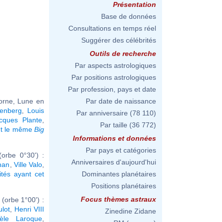
Présentation
Base de données
Consultations en temps réel
Suggérer des célébrités
Outils de recherche
Par aspects astrologiques
Par positions astrologiques
Par profession, pays et date
corne, Lune en
Par date de naissance
tenberg
,
Louis
Par anniversaire
(78 110)
cques Plante
,
Par taille
(36 772)
nt le même
Big
Informations et données
Par pays et catégories
orbe 0°30') :
Anniversaires d'aujourd'hui
han
,
Ville Valo
,
ités ayant cet
Dominantes planétaires
Positions planétaires
Focus thèmes astraux
(orbe 1°00') :
ulot
,
Henri VIII
Zinedine Zidane
hèle Laroque
,