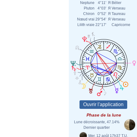
Neptune
4°11'
Я
Bélier
Pluton
4°03'
Я
Verseau
Chiron
0°52'
Я
Taureau
Nœud vrai
29°54'
Я
Verseau
Lilith vraie
22°17'
Capricorne
Phase de la lune
Lune décroissante, 47.14%
Dernier quartier
Mer. 12 août 17h37 T.U.