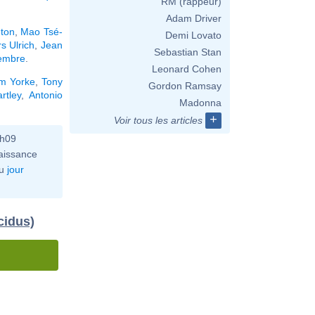
RM (rappeur)
Adam Driver
gton
,
Mao Tsé-
Demi Lovato
s Ulrich
,
Jean
Sebastian Stan
cembre
.
Leonard Cohen
m Yorke
,
Tony
Gordon Ramsay
rtley
,
Antonio
Madonna
+
Voir tous les articles
3h09
aissance
u
jour
cidus)