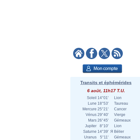
Transits et éphémérides
6 août, 11h17 T.U.
Soleil
14°01'
Lion
Lune
18°53'
Taureau
Mercure
25°21'
Cancer
Vénus
29°40'
Vierge
Mars
26°45'
Gémeaux
Jupiter
8°10'
Lion
Saturne
14°39'
Я
Bélier
Uranus
5°11'
Gémeaux