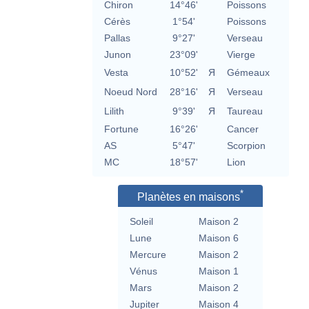
Chiron
14°46'
Poissons
Cérès
1°54'
Poissons
Pallas
9°27'
Verseau
Junon
23°09'
Vierge
Vesta
10°52'
Я
Gémeaux
Noeud Nord
28°16'
Я
Verseau
Lilith
9°39'
Я
Taureau
Fortune
16°26'
Cancer
AS
5°47'
Scorpion
MC
18°57'
Lion
*
Planètes en maisons
Soleil
Maison 2
Lune
Maison 6
Mercure
Maison 2
Vénus
Maison 1
Mars
Maison 2
Jupiter
Maison 4