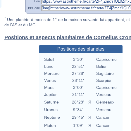
Lien
BBCode
*
Une planète à moins de 1° de la maison suivante lui appartient, et 
de l'AS et du MC
Positions et aspects planétaires de Cornelius Cro
Positions des planètes
Soleil
3°30'
Capricorne
Lune
22°51'
Bélier
Mercure
27°28'
Sagittaire
Vénus
28°11'
Scorpion
Mars
3°00'
Capricorne
Jupiter
21°11'
Verseau
Saturne
28°28'
Я
Gémeaux
Uranus
9°34'
Verseau
Neptune
29°45'
Я
Cancer
Pluton
1°09'
Я
Cancer