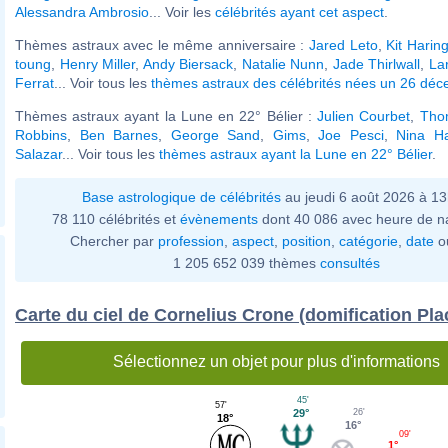
Alessandra Ambrosio
... Voir les
célébrités ayant cet aspect
.
Thèmes astraux avec le même anniversaire :
Jared Leto
,
Kit Harin
toung
,
Henry Miller
,
Andy Biersack
,
Natalie Nunn
,
Jade Thirlwall
,
Lar
Ferrat
... Voir tous les
thèmes astraux des célébrités nées un 26 dé
Thèmes astraux ayant la Lune en 22° Bélier :
Julien Courbet
,
Tho
Robbins
,
Ben Barnes
,
George Sand
,
Gims
,
Joe Pesci
,
Nina Ha
Salazar
... Voir tous les
thèmes astraux ayant la Lune en 22° Bélier
.
Base astrologique de célébrités
au jeudi 6 août 2026 à 1
78 110 célébrités et
évènements
dont 40 086 avec heure de n
Chercher par
profession
,
aspect
,
position
,
catégorie
,
date
o
1 205 652 039 thèmes
consultés
Carte du ciel de Cornelius Crone (domification Pla
Sélectionnez un objet pour plus d'informations
45'
57'
29°
26'
18°
16°
09'
1°