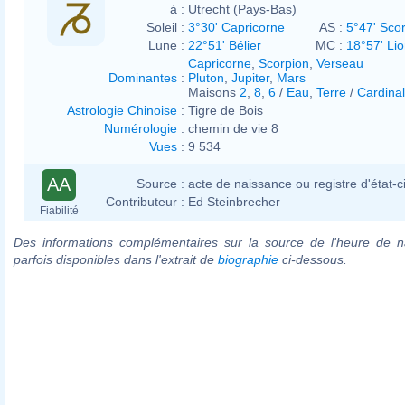
à :
Utrecht (Pays-Bas)
Soleil :
3°30' Capricorne
AS :
5°47' Sco
Lune :
22°51' Bélier
MC :
18°57' Li
Capricorne
,
Scorpion
,
Verseau
Dominantes
:
Pluton
,
Jupiter
,
Mars
Maisons
2
,
8
,
6
/
Eau
,
Terre
/
Cardinal
Astrologie Chinoise
:
Tigre de Bois
Numérologie
:
chemin de vie 8
Vues
:
9 534
AA
Source :
acte de naissance ou registre d'état-ci
Contributeur :
Ed Steinbrecher
Fiabilité
Des informations complémentaires sur la source de l'heure de n
parfois disponibles dans l'extrait de
biographie
ci-dessous.