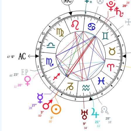
28'
28°
9
10
8
11
7
12
5°
47'
6
1
23°
46'
5
28°
11'
2
4
3
27°
28'
3°
00'
3°
28°
30'
21°
16'
9°
11'
34'