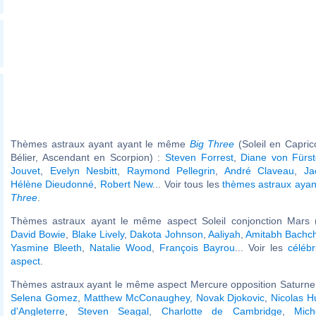
Thèmes astraux ayant ayant le même
Big Three
(Soleil en Capri
Bélier, Ascendant en Scorpion) :
Steven Forrest
,
Diane von Fürs
Jouvet
,
Evelyn Nesbitt
,
Raymond Pellegrin
,
André Claveau
,
Ja
Hélène Dieudonné
,
Robert New
... Voir tous les
thèmes astraux aya
Three
.
Thèmes astraux ayant le même aspect Soleil conjonction Mars (
David Bowie
,
Blake Lively
,
Dakota Johnson
,
Aaliyah
,
Amitabh Bachc
Yasmine Bleeth
,
Natalie Wood
,
François Bayrou
... Voir les
célébr
aspect
.
Thèmes astraux ayant le même aspect Mercure opposition Saturne 
Selena Gomez
,
Matthew McConaughey
,
Novak Djokovic
,
Nicolas H
d'Angleterre
,
Steven Seagal
,
Charlotte de Cambridge
,
Mic