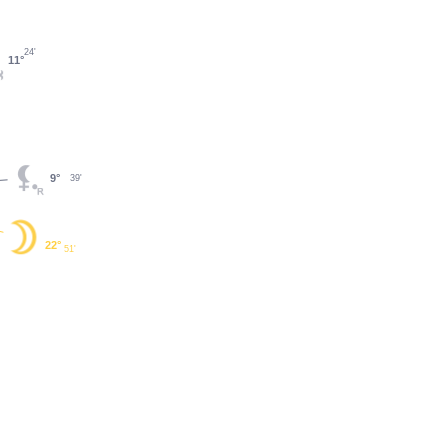
24'
11°
9°
39'
22°
51'