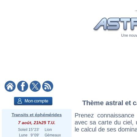
Une nouve
Thème astral et c
Prenez connaissance 
Transits et éphémérides
avec sa carte du ciel, 
7 août, 21h25 T.U.
le calcul de ses domina
Soleil
15°23'
Lion
Lune
9°09'
Gémeaux