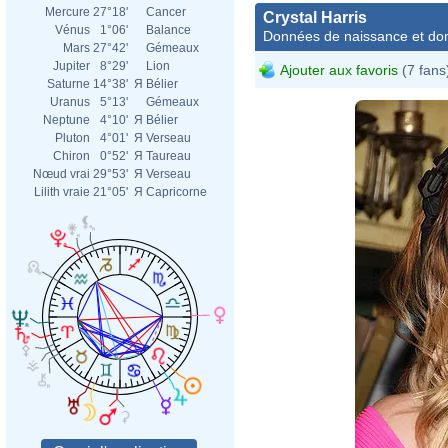
Mercure
27°18'
Cancer
Crystal Harris
Vénus
1°06'
Balance
Données de naissance et dom
Mars
27°42'
Gémeaux
Jupiter
8°29'
Lion
Ajouter aux favoris
(7 fans
Saturne
14°38'
Я
Bélier
Uranus
5°13'
Gémeaux
Neptune
4°10'
Я
Bélier
Pluton
4°01'
Я
Verseau
Chiron
0°52'
Я
Taureau
Nœud vrai
29°53'
Я
Verseau
Lilith vraie
21°05'
Я
Capricorne