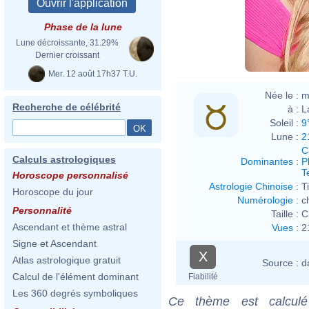
Phase de la lune
Lune décroissante, 31.29%
Dernier croissant
Mer. 12 août 17h37 T.U.
Née le :
m
Recherche de célébrité
à :
L
Soleil :
9
Lune :
2
C
Calculs astrologiques
Dominantes
:
P
T
Horoscope personnalisé
Astrologie Chinoise
:
T
Horoscope du jour
Numérologie
:
c
Personnalité
Taille :
C
Ascendant et thème astral
Vues
:
2
Signe et Ascendant
X
Atlas astrologique gratuit
Source :
d
Calcul de l'élément dominant
Fiabilité
Les 360 degrés symboliques
Ce thème est calculé 