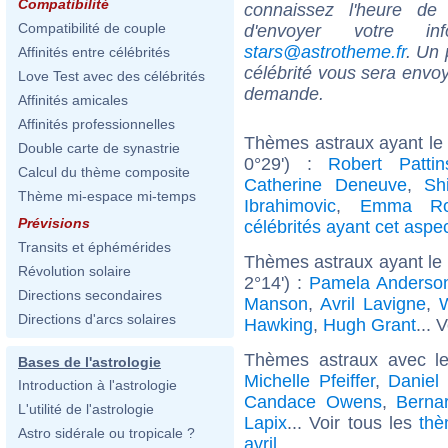
Compatibilité
connaissez l'heure de
Compatibilité de couple
d'envoyer votre i
stars@astrotheme.fr
. Un 
Affinités entre célébrités
célébrité vous sera envoy
Love Test avec des célébrités
demande.
Affinités amicales
Affinités professionnelles
Thèmes astraux ayant le 
Double carte de synastrie
0°29') :
Robert Pattin
Calcul du thème composite
Catherine Deneuve
,
Sh
Thème mi-espace mi-temps
Ibrahimovic
,
Emma Ro
Prévisions
célébrités ayant cet aspe
Transits et éphémérides
Thèmes astraux ayant le
Révolution solaire
2°14') :
Pamela Anderso
Directions secondaires
Manson
,
Avril Lavigne
,
W
Directions d'arcs solaires
Hawking
,
Hugh Grant
... 
Thèmes astraux avec l
Bases de l'astrologie
Michelle Pfeiffer
,
Daniel
Introduction à l'astrologie
Candace Owens
,
Berna
L'utilité de l'astrologie
Lapix
... Voir tous les
thè
Astro sidérale ou tropicale ?
avril
.