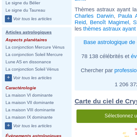
Le signe du Bélier
Thèmes astraux ayant la
Le signe du Taureau
Charles Darwin
,
Paula 
+
Voir tous les articles
Reid
,
Benoît Magimel
,
S
les
thèmes astraux ayant
Articles astrologiques
Aspects planétaires
Base astrologique de 
La conjonction Mercure Vénus
La conjonction Soleil Mercure
78 138 célébrités et
év
Lune AS en dissonance
La conjonction Soleil Vénus
Chercher par
professi
+
Voir tous les articles
1 206 3
Caractérologie
La maison VI dominante
Carte du ciel de Cry
La maison VII dominante
La maison VIII dominante
Sélectionnez u
La maison IX dominante
+
Voir tous les articles
38
1
46'
Évènements astrologiques
21°