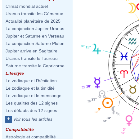
Climat mondial actuel
Uranus transite les Gémeaux
Actualité planétaire de 2025
La conjonction Jupiter Uranus
Jupiter et Saturne en Verseau
La conjonction Saturne Pluton
08'
15°
Jupiter arrive en Sagittaire
Uranus transite le Taureau
Saturne transite le Capricorne
Lifestyle
Le zodiaque et l'hésitation
16°
Le zodiaque et la timidité
53'
Le zodiaque et le mensonge
29°
56'
Les qualités des 12 signes
9°
Les défauts des 12 signes
10'
+
14°
Voir tous les articles
04'
Compatibilité
3°
39'
Astrologie et compatibilité