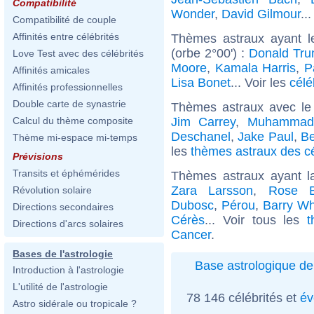
Compatibilité
Wonder
,
David Gilmour
..
Compatibilité de couple
Affinités entre célébrités
Thèmes astraux ayant l
(orbe 2°00') :
Donald Tr
Love Test avec des célébrités
Moore
,
Kamala Harris
,
P
Affinités amicales
Lisa Bonet
... Voir les
célé
Affinités professionnelles
Double carte de synastrie
Thèmes astraux avec le
Jim Carrey
,
Muhammad 
Calcul du thème composite
Deschanel
,
Jake Paul
,
Be
Thème mi-espace mi-temps
les
thèmes astraux des cé
Prévisions
Transits et éphémérides
Thèmes astraux ayant 
Zara Larsson
,
Rose B
Révolution solaire
Dubosc
,
Pérou
,
Barry Wh
Directions secondaires
Cérès
... Voir tous les
t
Directions d'arcs solaires
Cancer
.
Bases de l'astrologie
Base astrologique de
Introduction à l'astrologie
L'utilité de l'astrologie
78 146 célébrités et
év
Astro sidérale ou tropicale ?