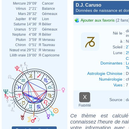
Mercure
29°09'
Cancer
D.J. Caruso
Vénus
2°21'
Balance
Données de naissance et dom
Mars
28°32'
Gémeaux
Jupiter
8°46'
Lion
Ajouter aux favoris
(2 fans
Saturne
14°36'
Я
Bélier
Uranus
5°15'
Gémeaux
d
Né le :
Neptune
4°08'
Я
Bélier
i
Pluton
3°59'
Я
Verseau
à :
N
Chiron
0°51'
Я
Taureau
Soleil :
2
Nœud vrai
29°51'
Я
Verseau
Lune :
2
Lilith vraie
19°00'
Я
Capricorne
C
Dominantes
:
L
T
Astrologie Chinoise
:
D
Numérologie
:
c
Vues
:
7
X
Source :
d
Fiabilité
Ce thème est calculé 
connaissez l'heure de na
votre information ave