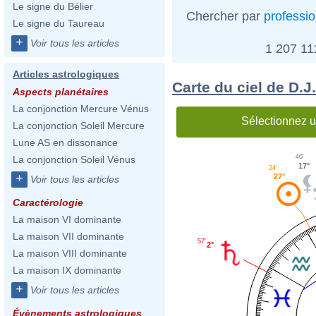
Le signe du Bélier
Chercher par
professi
Le signe du Taureau
+
Voir tous les articles
1 207 1
Articles astrologiques
Carte du ciel de D.J
Aspects planétaires
La conjonction Mercure Vénus
Sélectionnez u
La conjonction Soleil Mercure
Lune AS en dissonance
40'
La conjonction Soleil Vénus
17°
24'
+
27°
Voir tous les articles
Caractérologie
La maison VI dominante
La maison VII dominante
57'
2°
La maison VIII dominante
La maison IX dominante
+
Voir tous les articles
Évènements astrologiques