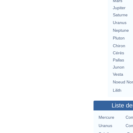
Mars
Jupiter
Saturne
Uranus
Neptune
Pluton
Chiron
Cérès
Pallas
Junon
Vesta
Noeud No
Lilith
Liste de
Mercure
Con
Uranus
Con