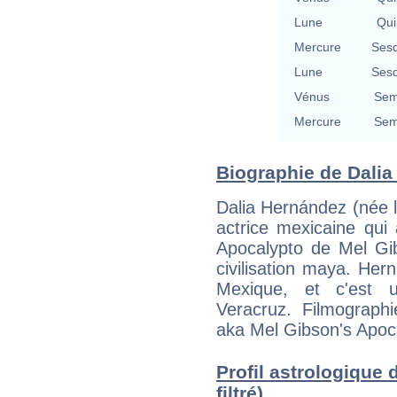
Lune
Qui
Mercure
Sesq
Lune
Sesq
Vénus
Sem
Mercure
Sem
Biographie de Dalia
Dalia Hernández (née 
actrice mexicaine qui
Apocalypto de Mel Gib
civilisation maya. He
Mexique, et c'est u
Veracruz. Filmographi
aka Mel Gibson's Apoca
Profil astrologique 
filtré)