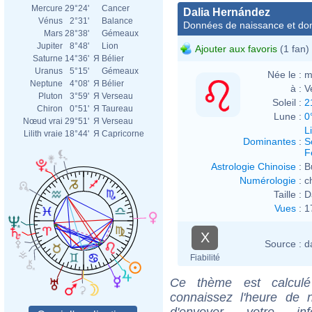
Mercure
29°24'
Cancer
Dalia Hernández
Vénus
2°31'
Balance
Données de naissance et dom
Mars
28°38'
Gémeaux
Jupiter
8°48'
Lion
Ajouter aux favoris
(1 fan)
Saturne
14°36'
Я
Bélier
Uranus
5°15'
Gémeaux
Née le :
m
Neptune
4°08'
Я
Bélier
à :
V
Pluton
3°59'
Я
Verseau
Soleil :
2
Chiron
0°51'
Я
Taureau
Lune :
0
Nœud vrai
29°51'
Я
Verseau
L
Lilith vraie
18°44'
Я
Capricorne
Dominantes
:
S
F
Astrologie Chinoise
:
B
Numérologie
:
c
Taille :
D
Vues
:
1
X
Source :
d
Fiabilité
Ce thème est calculé 
connaissez l'heure de 
d'envoyer votre i