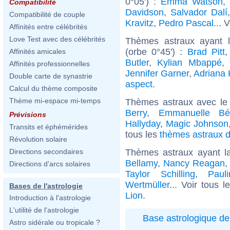
0°05') :
Emma Watson
,
Compatibilité
Davidson
,
Salvador Dalí
Compatibilité de couple
Kravitz
,
Pedro Pascal
... 
Affinités entre célébrités
Love Test avec des célébrités
Thèmes astraux ayant 
(orbe 0°45') :
Brad Pitt
Affinités amicales
Butler
,
Kylian Mbappé
,
Affinités professionnelles
Jennifer Garner
,
Adriana
Double carte de synastrie
aspect
.
Calcul du thème composite
Thème mi-espace mi-temps
Thèmes astraux avec le
Berry
,
Emmanuelle Bé
Prévisions
Hallyday
,
Magic Johnson
Transits et éphémérides
tous les
thèmes astraux d
Révolution solaire
Thèmes astraux ayant l
Directions secondaires
Bellamy
,
Nancy Reagan
Directions d'arcs solaires
Taylor Schilling
,
Paul
Wertmüller
... Voir tous 
Bases de l'astrologie
Lion
.
Introduction à l'astrologie
L'utilité de l'astrologie
Base astrologique de
Astro sidérale ou tropicale ?