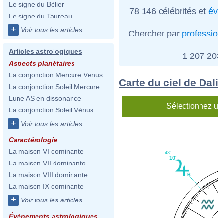
Le signe du Bélier
78 146 célébrités et
év
Le signe du Taureau
+
Voir tous les articles
Chercher par
professi
Articles astrologiques
1 207 2
Aspects planétaires
La conjonction Mercure Vénus
Carte du ciel de Da
La conjonction Soleil Mercure
Lune AS en dissonance
Sélectionnez u
La conjonction Soleil Vénus
+
Voir tous les articles
Caractérologie
La maison VI dominante
43'
10°
La maison VII dominante
La maison VIII dominante
La maison IX dominante
+
Voir tous les articles
Évènements astrologiques