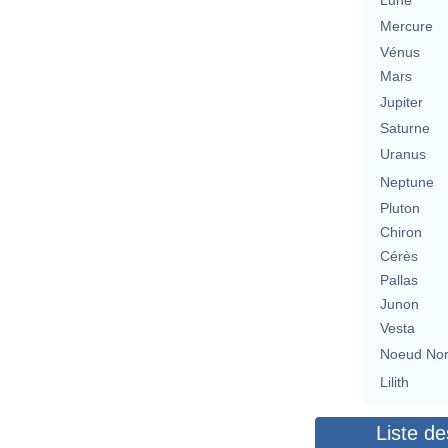
Lune
Mercure
Vénus
Mars
Jupiter
Saturne
Uranus
Neptune
Pluton
Chiron
Cérès
Pallas
Junon
Vesta
Noeud No
Lilith
Liste de