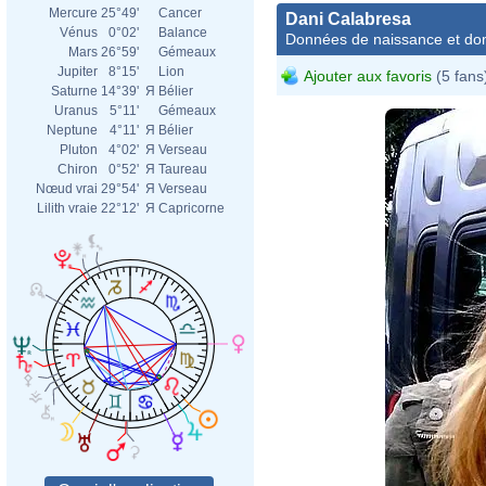
Mercure
25°49'
Cancer
Dani Calabresa
Vénus
0°02'
Balance
Données de naissance et dom
Mars
26°59'
Gémeaux
Jupiter
8°15'
Lion
Ajouter aux favoris
(5 fans
Saturne
14°39'
Я
Bélier
Uranus
5°11'
Gémeaux
Neptune
4°11'
Я
Bélier
Pluton
4°02'
Я
Verseau
Chiron
0°52'
Я
Taureau
Nœud vrai
29°54'
Я
Verseau
Lilith vraie
22°12'
Я
Capricorne