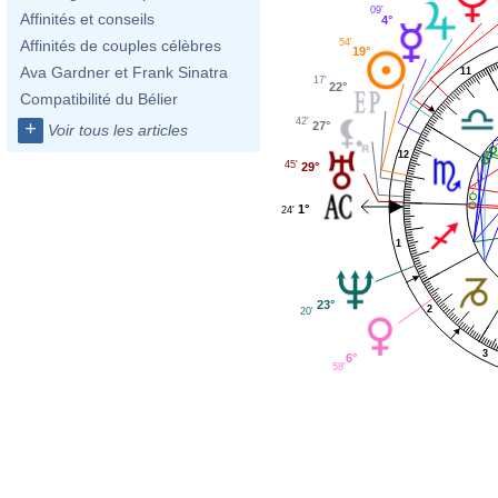
09'
Affinités et conseils
4°
54'
Affinités de couples célèbres
19°
Ava Gardner et Frank Sinatra
11
17'
22°
Compatibilité du Bélier
42'
+
27°
Voir tous les articles
12
45'
29°
1°
24'
1
23°
2
20'
3
6°
58'