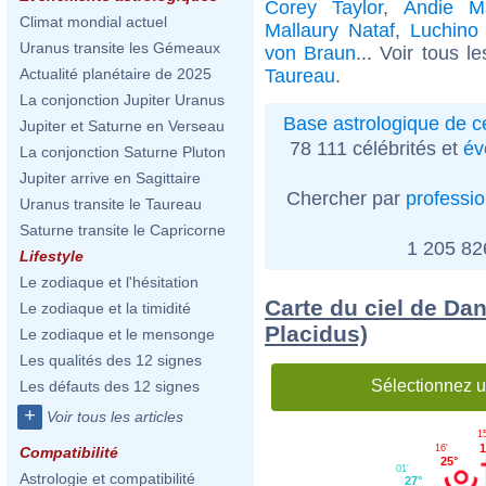
Corey Taylor
,
Andie M
Climat mondial actuel
Mallaury Nataf
,
Luchino 
Uranus transite les Gémeaux
von Braun
... Voir tous l
Taureau
.
Actualité planétaire de 2025
La conjonction Jupiter Uranus
Base astrologique de cé
Jupiter et Saturne en Verseau
78 111 célébrités et
év
La conjonction Saturne Pluton
Jupiter arrive en Sagittaire
Chercher par
professi
Uranus transite le Taureau
Saturne transite le Capricorne
1 205 8
Lifestyle
Le zodiaque et l'hésitation
Carte du ciel de Dan
Le zodiaque et la timidité
Placidus)
Le zodiaque et le mensonge
Les qualités des 12 signes
Sélectionnez u
Les défauts des 12 signes
+
Voir tous les articles
1
1
16'
Compatibilité
25°
01'
Astrologie et compatibilité
27°