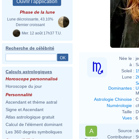
Phase de la lune
Lune décroissante, 43.10%
Dernier croissant
Mer. 12 août 17h37 T.U.
Recherche de célébrité
Née le :
j
à :
S
Soleil :
1
Calculs astrologiques
Lune :
2
Horoscope personnalisé
S
Horoscope du jour
Dominantes
:
U
M
Personnalité
Astrologie Chinoise
:
C
Ascendant et thème astral
Numérologie
:
c
Signe et Ascendant
Taille :
D
Atlas astrologique gratuit
Vues
:
6
Calcul de l'élément dominant
A
Source :
d
Les 360 degrés symboliques
Contributeur :
S