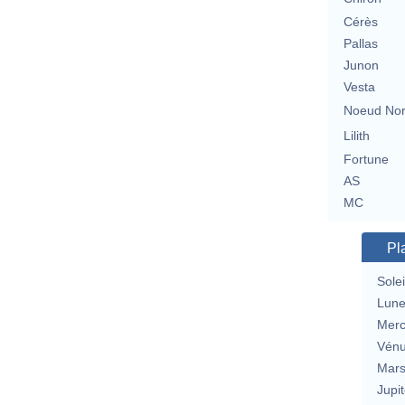
Cérès
Pallas
Junon
Vesta
Noeud No
Lilith
Fortune
AS
MC
Pl
Solei
Lun
Merc
Vén
Mar
Jupit