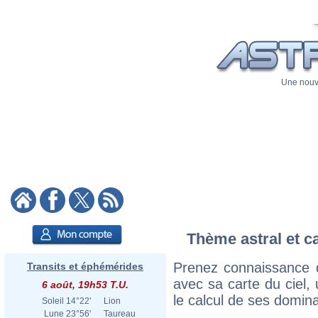
Une nouve
Thème astral et c
Prenez connaissance 
Transits et éphémérides
avec sa carte du ciel, 
6 août, 19h53 T.U.
le calcul de ses domina
Soleil
14°22'
Lion
Lune
23°56'
Taureau