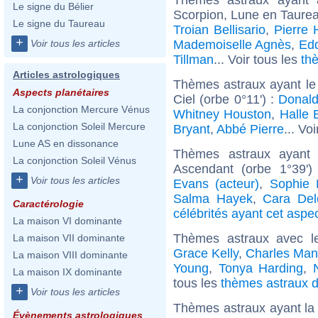
Le signe du Bélier
Scorpion, Lune en Taurea
Le signe du Taureau
Troian Bellisario
,
Pierre
+
Mademoiselle Agnès
,
Edd
Voir tous les articles
Tillman
... Voir tous les
th
Articles astrologiques
Thèmes astraux ayant le
Aspects planétaires
Ciel (orbe 0°11') :
Donal
La conjonction Mercure Vénus
Whitney Houston
,
Halle 
La conjonction Soleil Mercure
Bryant
,
Abbé Pierre
... Vo
Lune AS en dissonance
Thèmes astraux ayant 
La conjonction Soleil Vénus
Ascendant (orbe 1°39')
+
Voir tous les articles
Evans (acteur)
,
Sophie 
Salma Hayek
,
Cara Del
Caractérologie
célébrités ayant cet aspe
La maison VI dominante
Thèmes astraux avec l
La maison VII dominante
Grace Kelly
,
Charles Ma
La maison VIII dominante
Young
,
Tonya Harding
,
La maison IX dominante
tous les
thèmes astraux d
+
Voir tous les articles
Thèmes astraux ayant la
Évènements astrologiques