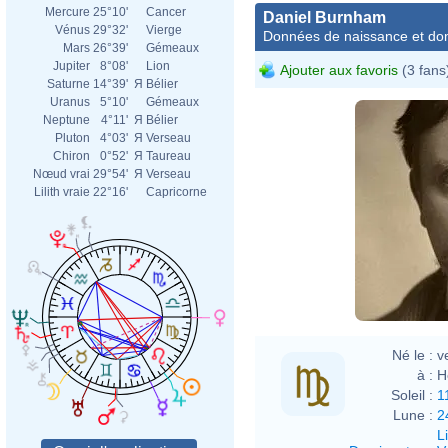
Mercure
25°10'
Cancer
Daniel Burnham
Vénus
29°32'
Vierge
Données de naissance et dom
Mars
26°39'
Gémeaux
Jupiter
8°08'
Lion
Ajouter aux favoris
(3 fans
Saturne
14°39'
Я
Bélier
Uranus
5°10'
Gémeaux
Neptune
4°11'
Я
Bélier
Pluton
4°03'
Я
Verseau
Chiron
0°52'
Я
Taureau
Nœud vrai
29°54'
Я
Verseau
Lilith vraie
22°16'
Capricorne
Né le :
v
à :
H
Soleil :
1
Lune :
2
L