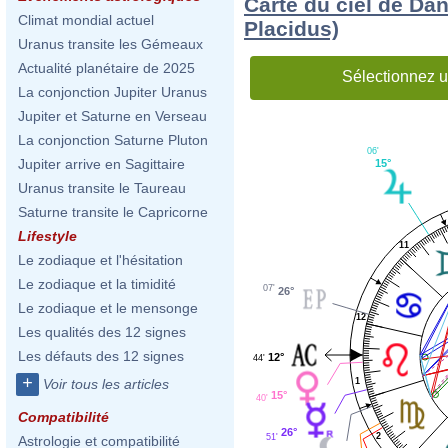
Carte du ciel de Da
Climat mondial actuel
Placidus)
Uranus transite les Gémeaux
Actualité planétaire de 2025
Sélectionnez u
La conjonction Jupiter Uranus
Jupiter et Saturne en Verseau
La conjonction Saturne Pluton
06'
Jupiter arrive en Sagittaire
15°
Uranus transite le Taureau
Saturne transite le Capricorne
Lifestyle
11
Le zodiaque et l'hésitation
Le zodiaque et la timidité
07'
26°
Le zodiaque et le mensonge
12
Les qualités des 12 signes
Les défauts des 12 signes
12°
44'
+
1
Voir tous les articles
15°
40'
Compatibilité
26°
2
51'
Astrologie et compatibilité