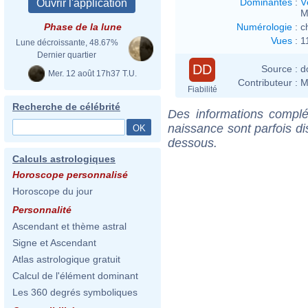
Dominantes
:
V
M
Numérologie
:
c
Phase de la lune
Vues
:
1
Lune décroissante, 48.67%
Dernier quartier
DD
Source :
d
Mer. 12 août 17h37 T.U.
Contributeur :
M
Fiabilité
Recherche de célébrité
Des informations complé
naissance sont parfois di
dessous.
Calculs astrologiques
Horoscope personnalisé
Horoscope du jour
Personnalité
Ascendant et thème astral
Signe et Ascendant
Atlas astrologique gratuit
Calcul de l'élément dominant
Les 360 degrés symboliques