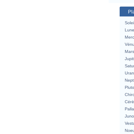
Pl
Solei
Lun
Merc
Vén
Mar
Jupit
Satu
Uran
Nept
Plut
Chir
Cérè
Pall
Jun
Vest
Noeu