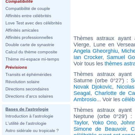
Compatibilité
Compatibilité de couple
Affinités entre célébrités
Love Test avec des célébrités
Affinités amicales
Affinités professionnelles
Thèmes astraux ayant
Vierge, Lune en Versea
Double carte de synastrie
Angela Gheorghiu
,
Miche
Calcul du thème composite
Ian Crocker
,
Samuel Go
Thème mi-espace mi-temps
Voir tous les
thèmes astr
Prévisions
Thèmes astraux ayant 
Transits et éphémérides
Saturne (orbe 0°27') :
S
Révolution solaire
Novak Djokovic
,
Nicolas
Directions secondaires
Seagal
,
Charlotte de C
Directions d'arcs solaires
Ambrosio
... Voir les
céléb
Bases de l'astrologie
Thèmes astraux ayant 
Neptune (orbe 0°29') 
Introduction à l'astrologie
Taylor
,
Yoko Ono
,
John
L'utilité de l'astrologie
Simone de Beauvoir
,
C
Astro sidérale ou tropicale ?