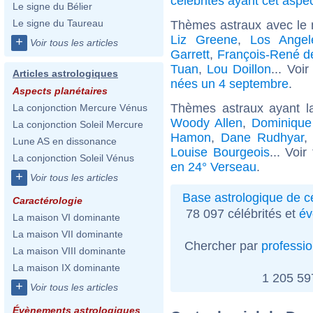
célébrités ayant cet aspe
Le signe du Bélier
Le signe du Taureau
Thèmes astraux avec le
Liz Greene
,
Los Angele
+
Voir tous les articles
Garrett
,
François-René d
Tuan
,
Lou Doillon
... Voi
Articles astrologiques
nées un 4 septembre
.
Aspects planétaires
Thèmes astraux ayant l
La conjonction Mercure Vénus
Woody Allen
,
Dominique 
La conjonction Soleil Mercure
Hamon
,
Dane Rudhyar
Lune AS en dissonance
Louise Bourgeois
... Voi
La conjonction Soleil Vénus
en 24° Verseau
.
+
Voir tous les articles
Base astrologique de cé
Caractérologie
78 097 célébrités et
év
La maison VI dominante
La maison VII dominante
Chercher par
professi
La maison VIII dominante
La maison IX dominante
1 205 5
+
Voir tous les articles
Évènements astrologiques