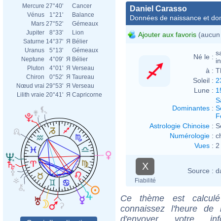
Mercure
27°40'
Cancer
Daniel Carasso
Vénus
1°21'
Balance
Données de naissance et dom
Mars
27°52'
Gémeaux
Jupiter
8°33'
Lion
Ajouter aux favoris
(aucun 
Saturne
14°37'
Я
Bélier
Uranus
5°13'
Gémeaux
s
Né le :
Neptune
4°09'
Я
Bélier
i
Pluton
4°01'
Я
Verseau
à :
T
Chiron
0°52'
Я
Taureau
Soleil :
2
Nœud vrai
29°53'
Я
Verseau
Lune :
1
Lilith vraie
20°41'
Я
Capricorne
S
Dominantes
:
S
F
Astrologie Chinoise
:
S
Numérologie
:
c
Vues
:
2
X
Source :
d
Fiabilité
Ce thème est calculé 
connaissez l'heure de
d'envoyer votre i