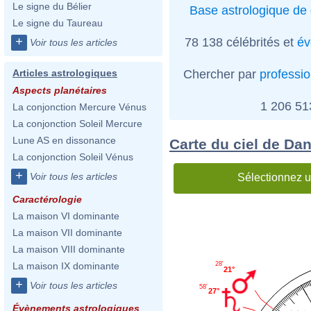
Le signe du Bélier
Base astrologique de 
Le signe du Taureau
+
78 138 célébrités et
év
Voir tous les articles
Chercher par
professi
Articles astrologiques
Aspects planétaires
1 206 5
La conjonction Mercure Vénus
La conjonction Soleil Mercure
Lune AS en dissonance
Carte du ciel de Da
La conjonction Soleil Vénus
+
Voir tous les articles
Sélectionnez u
Caractérologie
La maison VI dominante
La maison VII dominante
La maison VIII dominante
28'
La maison IX dominante
21°
+
Voir tous les articles
58'
27°
Évènements astrologiques