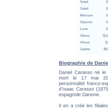
Soleil
S
Soleil
S
Mercure
S
Saturne
S
Lune
S
Vénus
Qu
Vénus
Qu
Jupiter
BiQ
Biographie de Daniel
Daniel Carasso né le
mort le 17 mai 200
personnalité franco-es
d'Isaac Carasso (1875-
espagnole Danone.
Il en a créé les filial