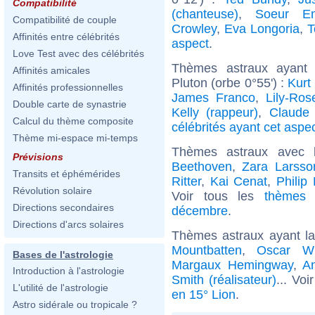
Compatibilité
(chanteuse)
,
Soeur Em
Compatibilité de couple
Crowley
,
Eva Longoria
,
T
Affinités entre célébrités
aspect
.
Love Test avec des célébrités
Thèmes astraux ayant 
Affinités amicales
Pluton (orbe 0°55') :
Kurt
Affinités professionnelles
James Franco
,
Lily-Ro
Double carte de synastrie
Kelly (rappeur)
,
Claude 
Calcul du thème composite
célébrités ayant cet aspe
Thème mi-espace mi-temps
Thèmes astraux avec 
Prévisions
Beethoven
,
Zara Larsso
Transits et éphémérides
Ritter
,
Kai Cenat
,
Philip
Révolution solaire
Voir tous les
thèmes 
Directions secondaires
décembre
.
Directions d'arcs solaires
Thèmes astraux ayant l
Mountbatten
,
Oscar Wi
Bases de l'astrologie
Margaux Hemingway
,
A
Introduction à l'astrologie
Smith (réalisateur)
... Voi
L'utilité de l'astrologie
en 15° Lion
.
Astro sidérale ou tropicale ?