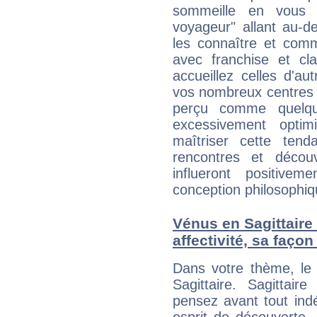
sommeille en vous 
voyageur" allant au-d
les connaître et com
avec franchise et cl
accueillez celles d'a
vos nombreux centres d
perçu comme quelqu'
excessivement opti
maîtriser cette tend
rencontres et décou
influeront positive
conception philosophiqu
Vénus en Sagittaire e
affectivité, sa faço
Dans votre thème, le 
Sagittaire. Sagittai
pensez avant tout ind