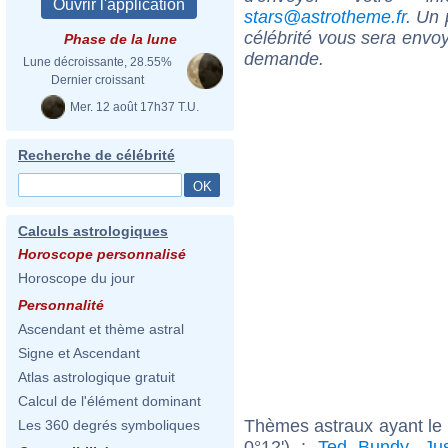
stars@astrotheme.fr
. Un 
célébrité vous sera envoy
Phase de la lune
demande.
Lune décroissante, 28.55%
Dernier croissant
Mer. 12 août 17h37 T.U.
Recherche de célébrité
Calculs astrologiques
Horoscope personnalisé
Horoscope du jour
Personnalité
Ascendant et thème astral
Signe et Ascendant
Atlas astrologique gratuit
Calcul de l'élément dominant
Thèmes astraux ayant le
Les 360 degrés symboliques
0°12') :
Ted Bundy
,
Ju