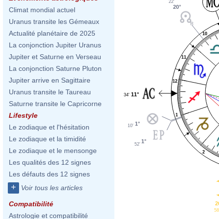
22'
20°
Climat mondial actuel
Uranus transite les Gémeaux
Actualité planétaire de 2025
10
La conjonction Jupiter Uranus
Jupiter et Saturne en Verseau
11
La conjonction Saturne Pluton
Jupiter arrive en Sagittaire
12
Uranus transite le Taureau
11°
34'
Saturne transite le Capricorne
Lifestyle
1
1°
Le zodiaque et l'hésitation
10'
Le zodiaque et la timidité
1°
52'
Le zodiaque et le mensonge
2
Les qualités des 12 signes
Les défauts des 12 signes
+
Voir tous les articles
Compatibilité
2
58
Astrologie et compatibilité