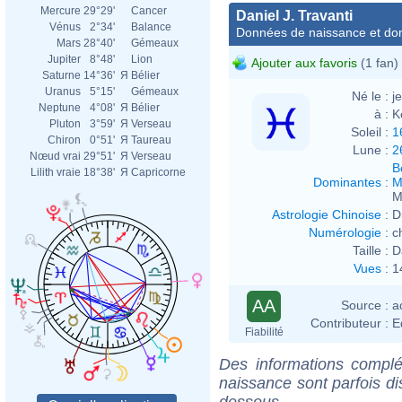
Mercure
29°29'
Cancer
Daniel J. Travanti
Vénus
2°34'
Balance
Données de naissance et dom
Mars
28°40'
Gémeaux
Jupiter
8°48'
Lion
Ajouter aux favoris
(1 fan)
Saturne
14°36'
Я
Bélier
Uranus
5°15'
Gémeaux
Né le :
j
Neptune
4°08'
Я
Bélier
à :
K
Pluton
3°59'
Я
Verseau
Soleil :
1
Chiron
0°51'
Я
Taureau
Lune :
2
Nœud vrai
29°51'
Я
Verseau
B
Lilith vraie
18°38'
Я
Capricorne
Dominantes
:
M
M
Astrologie Chinoise
:
D
Numérologie
:
c
Taille :
D
Vues
:
1
AA
Source :
a
Contributeur :
E
Fiabilité
Des informations complé
naissance sont parfois di
dessous.