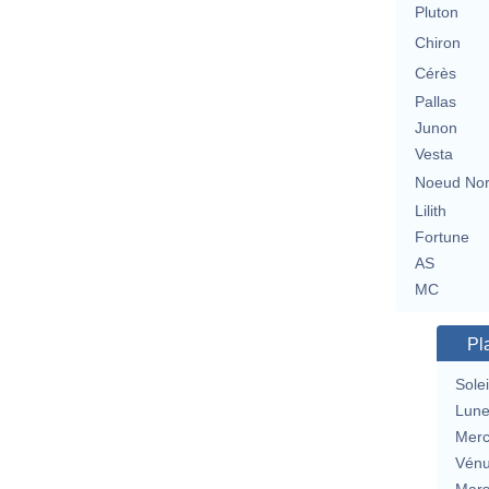
Pluton
Chiron
Cérès
Pallas
Junon
Vesta
Noeud No
Lilith
Fortune
AS
MC
Pl
Solei
Lun
Merc
Vén
Mar