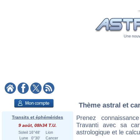
Une nouve
Thème astral et car
Prenez connaissanc
Transits et éphémérides
Travanti avec sa cart
9 août, 08h34 T.U.
astrologique et le calc
Soleil
16°48'
Lion
Lune
0°30'
Cancer