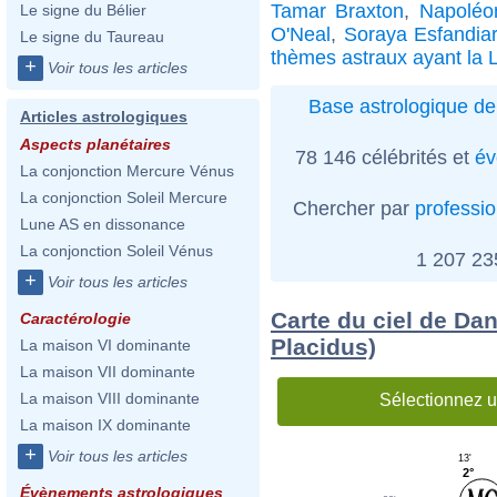
Tamar Braxton
,
Napoléon
Le signe du Bélier
O'Neal
,
Soraya Esfandiar
Le signe du Taureau
thèmes astraux ayant la 
+
Voir tous les articles
Base astrologique de
Articles astrologiques
Aspects planétaires
78 146 célébrités et
év
La conjonction Mercure Vénus
La conjonction Soleil Mercure
Chercher par
professi
Lune AS en dissonance
La conjonction Soleil Vénus
1 207 2
+
Voir tous les articles
Carte du ciel de Dan
Caractérologie
Placidus)
La maison VI dominante
La maison VII dominante
La maison VIII dominante
Sélectionnez u
La maison IX dominante
+
Voir tous les articles
13'
2°
Évènements astrologiques