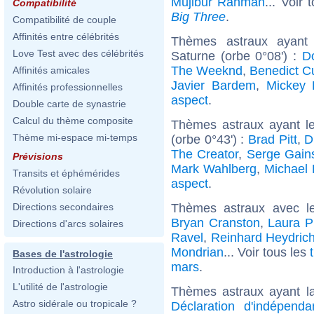
Mujibur Rahman
... Voir
Compatibilité
Big Three
.
Compatibilité de couple
Affinités entre célébrités
Thèmes astraux ayant
Love Test avec des célébrités
Saturne (orbe 0°08') :
D
The Weeknd
,
Benedict C
Affinités amicales
Javier Bardem
,
Mickey 
Affinités professionnelles
aspect
.
Double carte de synastrie
Calcul du thème composite
Thèmes astraux ayant l
Thème mi-espace mi-temps
(orbe 0°43') :
Brad Pitt
,
D
The Creator
,
Serge Gain
Prévisions
Mark Wahlberg
,
Michael 
Transits et éphémérides
aspect
.
Révolution solaire
Thèmes astraux avec l
Directions secondaires
Bryan Cranston
,
Laura P
Directions d'arcs solaires
Ravel
,
Reinhard Heydric
Mondrian
... Voir tous les
Bases de l'astrologie
mars
.
Introduction à l'astrologie
L'utilité de l'astrologie
Thèmes astraux ayant l
Astro sidérale ou tropicale ?
Déclaration d'indépend