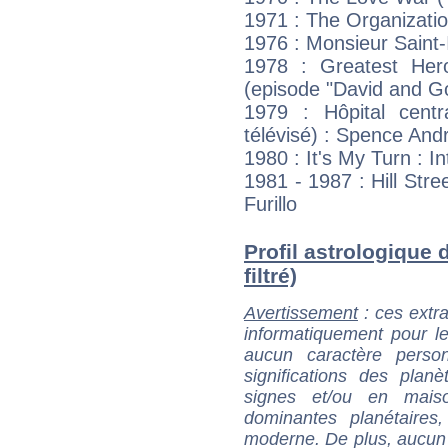
1971 : The Organizati
1976 : Monsieur Saint-I
1978 : Greatest Hero
(episode "David and Go
1979 : Hôpital centra
télévisé) : Spence And
1980 : It's My Turn : I
1981 - 1987 : Hill Stre
Furillo
Profil astrologique d
filtré)
Avertissement
: ces extra
informatiquement pour le
aucun caractère perso
significations des pla
signes et/ou en maiso
dominantes planétaires,
moderne. De plus, aucun a