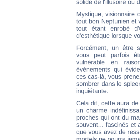
solide de l'illusoire ou d
Mystique, visionnaire
tout bon Neptunien et 
tout étant enrobé d'u
d'esthétique lorsque v
Forcément, un être sa
vous peut parfois êt
vulnérable en rais
évènements qui évide
ces cas-là, vous prene
sombrer dans le spleen 
inquiétante.
Cela dit, cette aura d
un charme indéfiniss
proches qui ont du ma
souvent... fascinés et 
que vous avez de ress
mortels ne pourra jamai