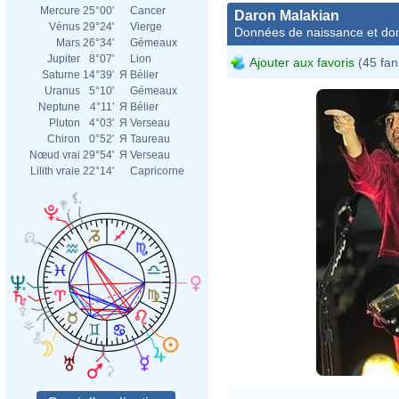
Mercure
25°00'
Cancer
Daron Malakian
Vénus
29°24'
Vierge
Données de naissance et dom
Mars
26°34'
Gémeaux
Jupiter
8°07'
Lion
Ajouter aux favoris
(45 fan
Saturne
14°39'
Я
Bélier
Uranus
5°10'
Gémeaux
Neptune
4°11'
Я
Bélier
Pluton
4°03'
Я
Verseau
Chiron
0°52'
Я
Taureau
Nœud vrai
29°54'
Я
Verseau
Lilith vraie
22°14'
Capricorne