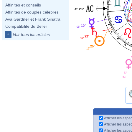
Affinités et conseils
25°
41'
Affinités de couples célèbres
1
Ava Gardner et Frank Sinatra
Compatibilité du Bélier
10°
05'
2
+
Voir tous les articles
22°
52'
3
25°
12'
5°
53'
Afficher les aspec
Afficher les aspe
Afficher les aspe