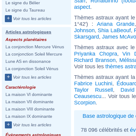
Starr
,
Ronaldinho (footba
Le signe du Bélier
aspect
.
Le signe du Taureau
Thèmes astraux ayant le 
+
Voir tous les articles
1°42') :
Ariana Grande
Johnson
,
Shia LaBeouf
,
Articles astrologiques
Skarsgard
,
James McAvo
Aspects planétaires
Thèmes astraux avec le
La conjonction Mercure Vénus
Priyanka Chopra
,
Vin D
La conjonction Soleil Mercure
Richard Branson
,
Méliss
Lune AS en dissonance
Voir tous les
thèmes astra
La conjonction Soleil Vénus
+
Thèmes astraux ayant la
Voir tous les articles
Fabrice Luchini
,
Édouard
Caractérologie
Taylor Russell
,
David
La maison VI dominante
Ceausescu
... Voir tous 
La maison VII dominante
Scorpion
.
La maison VIII dominante
Base astrologique de 
La maison IX dominante
+
Voir tous les articles
78 096 célébrités et
év
Évènements astrologiques