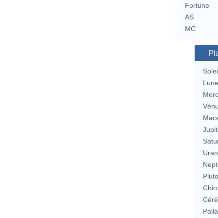
Fortune
AS
MC
Pl
Solei
Lun
Merc
Vén
Mar
Jupit
Satu
Uran
Nept
Plut
Chir
Cérè
Pall