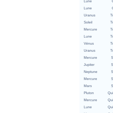
Lune
Lune
Uranus
T
Soleil
T
Mercure
T
Lune
T
Vénus
T
Uranus
T
Mercure
S
Jupiter
S
Neptune
S
Mercure
S
Mars
S
Pluton
Qu
Mercure
Qu
Lune
Qu