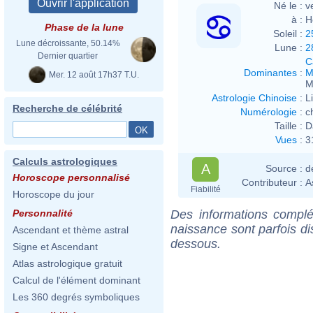
Né le :
v
à :
H
Phase de la lune
Soleil :
2
Lune décroissante, 50.14%
Lune :
2
Dernier quartier
C
Dominantes
:
M
Mer. 12 août 17h37 T.U.
M
Astrologie Chinoise
:
L
Recherche de célébrité
Numérologie
:
c
Taille :
D
Vues
:
3
Calculs astrologiques
A
Source :
d
Horoscope personnalisé
Contributeur :
A
Fiabilité
Horoscope du jour
Des informations complé
Personnalité
naissance sont parfois di
Ascendant et thème astral
dessous.
Signe et Ascendant
Atlas astrologique gratuit
Calcul de l'élément dominant
Les 360 degrés symboliques