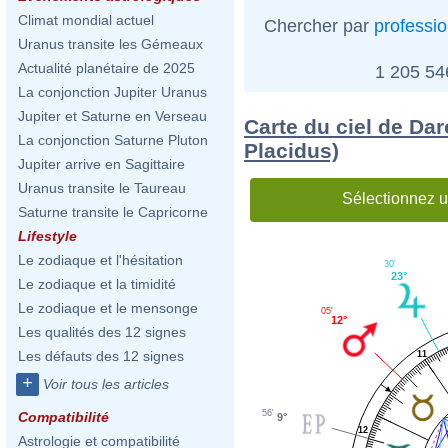
Climat mondial actuel
Chercher par
professi
Uranus transite les Gémeaux
Actualité planétaire de 2025
1 205 5
La conjonction Jupiter Uranus
Jupiter et Saturne en Verseau
Carte du ciel de Da
La conjonction Saturne Pluton
Placidus)
Jupiter arrive en Sagittaire
Uranus transite le Taureau
Sélectionnez u
Saturne transite le Capricorne
Lifestyle
Le zodiaque et l'hésitation
30'
23°
Le zodiaque et la timidité
Le zodiaque et le mensonge
05'
12°
Les qualités des 12 signes
Les défauts des 12 signes
11
+
Voir tous les articles
56'
Compatibilité
9°
12
Astrologie et compatibilité