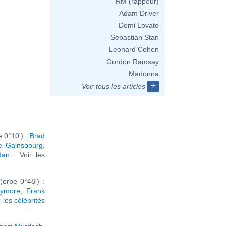
RM (rappeur)
Adam Driver
Demi Lovato
Sebastian Stan
Leonard Cohen
Gordon Ramsay
Madonna
+
Voir tous les articles
 0°10') :
Brad
e Gainsbourg
,
dan
... Voir les
orbe 0°48') :
rymore
,
Frank
ir les
célébrités