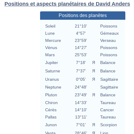
Positions et aspects planétaires de David Anders
Positions des planètes
Soleil
21°10'
Poissons
Lune
4°57'
Gémeaux
Mercure
23°59'
Verseau
Vénus
14°27'
Poissons
Mars
25°53'
Poissons
Jupiter
7°18'
Я
Balance
Saturne
7°37'
Я
Balance
Uranus
0°05'
Я
Sagittaire
Neptune
24°48'
Sagittaire
Pluton
23°49'
Я
Balance
Chiron
14°33'
Taureau
Cérès
14°10'
Cancer
Pallas
13°11'
Taureau
Junon
7°01'
Я
Scorpion
Vesta
28°46'
Я
Lion