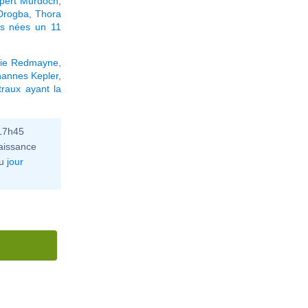
pert Murdoch
,
 Drogba
,
Thora
és nées un 11
ie Redmayne
,
hannes Kepler
,
raux ayant la
 17h45
aissance
u
jour