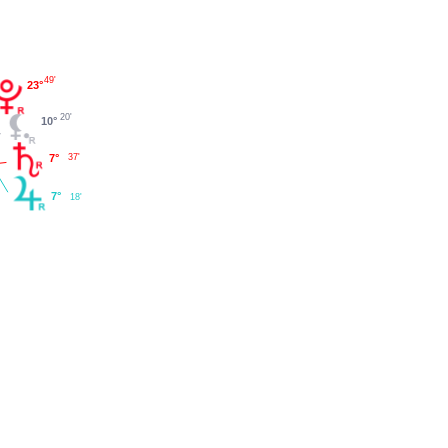
49'
23°
20'
10°
37'
7°
7°
18'