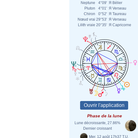
Neptune
4°09'
Я
Bélier
Pluton
4°01'
Я
Verseau
Chiron
0°52'
Я
Taureau
Nœud vrai
29°53'
Я
Verseau
Lilith vraie
20°35'
Я
Capricorne
Phase de la lune
Lune décroissante, 27.86%
Dernier croissant
Mer. 12 août 17h37 T.U.