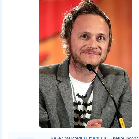
Né le :
mercredi
11 mars
1981 (heure inconn