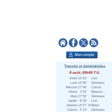
Transits et éphémérides
8 août, 05h09 T.U.
Soleil
15°42'
Lion
Lune
13°49'
Gémeaux
Mercure
27°46'
Cancer
Vénus
1°25'
Balance
Mars
27°55'
Gémeaux
Jupiter
8°33'
Lion
Saturne
14°37'
Я
Bélier
Uranus
5°14'
Gémeaux