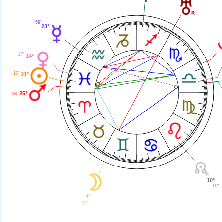
59'
23°
27'
14°
10'
21°
25°
53'
10°
07'
4°
57'