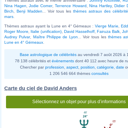
Thèmes astraux avec le même anniversaire :
Johnny Knoxville
,
Ru
Nina Hagen
,
Jodie Comer
,
Terrence Howard
,
Nina Hartley
,
Didier
Birch
,
Benji Madden
... Voir tous les
thèmes astraux des célébrit
mars
.
Thèmes astraux ayant la Lune en 4° Gémeaux :
Vierge Marie
,
Edd
Roger Moore
,
Italie (unification)
,
David Hasselhoff
,
Fairuza Balk
,
Jo
Audrey Pulvar
,
Maître Philippe de Lyon
... Voir tous les
thèmes ast
Lune en 4° Gémeaux
.
Base astrologique de célébrités
au vendredi 7 août 2026 à
78 138 célébrités et
évènements
dont 40 112 avec heure de n
Chercher par
profession
,
aspect
,
position
,
catégorie
,
date
o
1 206 546 664 thèmes
consultés
Carte du ciel de David Anders
Sélectionnez un objet pour plus d'informations
48'
24°
05'
0°