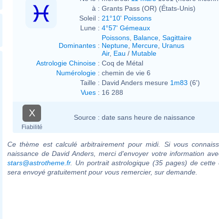
à :
Grants Pass (OR) (États-Unis)
Soleil :
21°10' Poissons
Lune :
4°57' Gémeaux
Poissons
,
Balance
,
Sagittaire
Dominantes
:
Neptune
,
Mercure
,
Uranus
Air
,
Eau
/
Mutable
Astrologie Chinoise
:
Coq de Métal
Numérologie
:
chemin de vie 6
Taille :
David Anders mesure
1m83
(6')
Vues
:
16 288
X
Source :
date sans heure de naissance
Fiabilité
Ce thème est calculé arbitrairement pour midi. Si vous connaiss
naissance de David Anders, merci d'envoyer votre information av
stars@astrotheme.fr
. Un portrait astrologique (35 pages) de cette 
sera envoyé gratuitement pour vous remercier, sur demande.