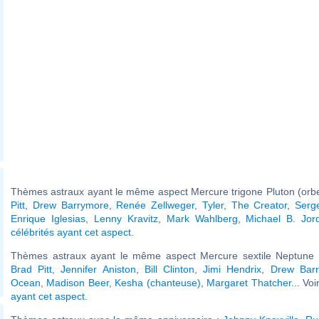
Thèmes astraux ayant le même aspect Mercure trigone Pluton (orbe
Pitt
,
Drew Barrymore
,
Renée Zellweger
,
Tyler, The Creator
,
Serg
Enrique Iglesias
,
Lenny Kravitz
,
Mark Wahlberg
,
Michael B. Jor
célébrités ayant cet aspect
.
Thèmes astraux ayant le même aspect Mercure sextile Neptune (
Brad Pitt
,
Jennifer Aniston
,
Bill Clinton
,
Jimi Hendrix
,
Drew Bar
Ocean
,
Madison Beer
,
Kesha (chanteuse)
,
Margaret Thatcher
... Vo
ayant cet aspect
.