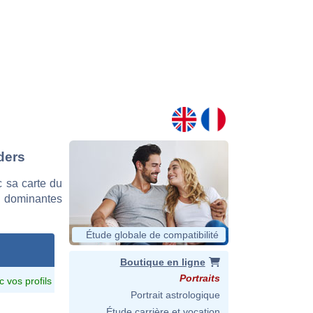
ders
 sa carte du
es dominantes
Étude globale de compatibilité
Boutique en ligne
Portraits
c vos profils
Portrait astrologique
Étude carrière et vocation