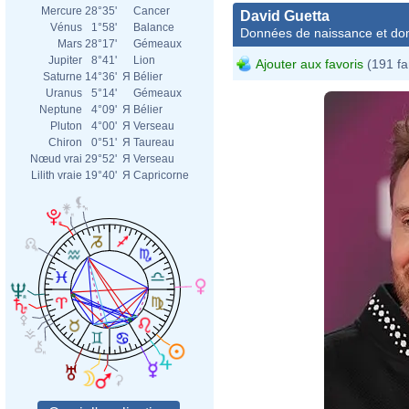
Mercure
28°35'
Cancer
David Guetta
Vénus
1°58'
Balance
Données de naissance et dom
Mars
28°17'
Gémeaux
Jupiter
8°41'
Lion
Ajouter aux favoris
(191 fa
Saturne
14°36'
Я
Bélier
Uranus
5°14'
Gémeaux
Neptune
4°09'
Я
Bélier
Pluton
4°00'
Я
Verseau
Chiron
0°51'
Я
Taureau
Nœud vrai
29°52'
Я
Verseau
Lilith vraie
19°40'
Я
Capricorne