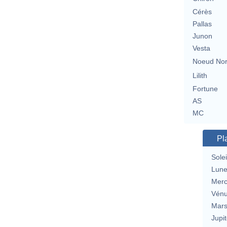
Cérès
Pallas
Junon
Vesta
Noeud No
Lilith
Fortune
AS
MC
Pl
Solei
Lun
Merc
Vén
Mar
Jupit