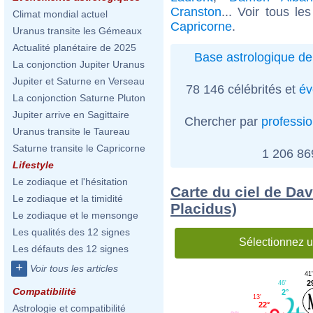
Cranston
... Voir tous le
Climat mondial actuel
Capricorne
.
Uranus transite les Gémeaux
Actualité planétaire de 2025
Base astrologique de
La conjonction Jupiter Uranus
Jupiter et Saturne en Verseau
78 146 célébrités et
év
La conjonction Saturne Pluton
Jupiter arrive en Sagittaire
Chercher par
professi
Uranus transite le Taureau
Saturne transite le Capricorne
1 206 8
Lifestyle
Le zodiaque et l'hésitation
Carte du ciel de Dav
Le zodiaque et la timidité
Placidus)
Le zodiaque et le mensonge
Les qualités des 12 signes
Sélectionnez u
Les défauts des 12 signes
+
Voir tous les articles
41
2
46'
Compatibilité
2°
13'
22°
Astrologie et compatibilité