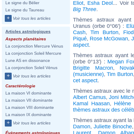
Eliot
,
Esha Deol
... Voir 
Le signe du Bélier
Big Three
.
Le signe du Taureau
+
Voir tous les articles
Thèmes astraux ayant
Uranus (orbe 0°06') :
Eli
Articles astrologiques
Cash
,
Tim Burton
,
Fiod
Piqué
,
Rose McGowan
,
Aspects planétaires
aspect
.
La conjonction Mercure Vénus
La conjonction Soleil Mercure
Thèmes astraux ayant le
Lune AS en dissonance
(orbe 0°13') :
Megan Fo
Brigitte Macron
,
Nova
La conjonction Soleil Vénus
(musicienne)
,
Tim Burton
+
Voir tous les articles
cet aspect
.
Caractérologie
Thèmes astraux avec le 
La maison VI dominante
Albert Camus
,
Joni Mitch
La maison VII dominante
Kamal Haasan
,
Hélène
La maison VIII dominante
thèmes astraux des céléb
La maison IX dominante
Thèmes astraux ayant la 
+
Voir tous les articles
Damon
,
Juliette Binoche
Laurent
,
Damon Albar
Évènements astrologiques