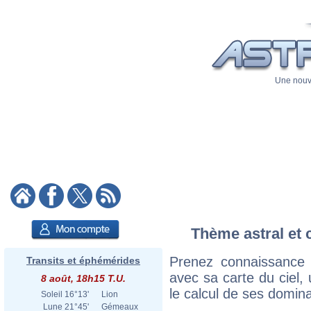
Une nouve
Thème astral et 
Prenez connaissance
Transits et éphémérides
avec sa carte du ciel, 
8 août, 18h15 T.U.
le calcul de ses domina
Soleil
16°13'
Lion
Lune
21°45'
Gémeaux