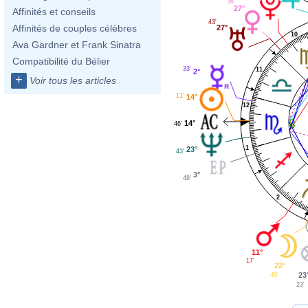
36'
27°
Affinités et conseils
43'
Affinités de couples célèbres
27°
10
Ava Gardner et Frank Sinatra
Compatibilité du Bélier
33'
11
2°
+
Voir tous les articles
11'
14°
12
14°
46'
1
23°
43'
3°
48'
2
11°
17'
22°
23
48'
23'