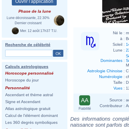
Phase de la lune
Lune décroissante, 22.30%
Dernier croissant
Mer. 12 août 17h37 T.U.
Né le :
m
à :
B
Soleil :
1
Recherche de célébrité
Lune :
2
S
Dominantes
:
S
M
Calculs astrologiques
Astrologie Chinoise
:
C
Horoscope personnalisé
Numérologie
:
c
Horoscope du jour
Taille :
D
Personnalité
Vues
:
1
Ascendant et thème astral
AA
Source :
a
Signe et Ascendant
Contributeur :
A
Atlas astrologique gratuit
Fiabilité
Calcul de l'élément dominant
Des informations complé
Les 360 degrés symboliques
naissance sont parfois di