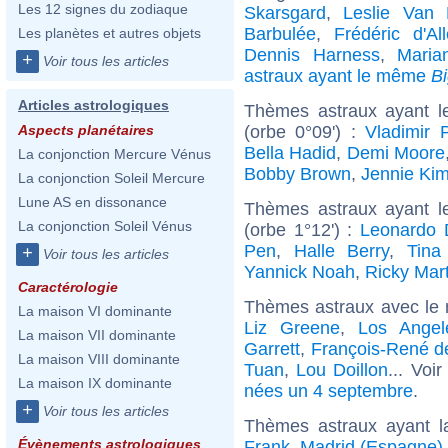
Les 12 signes du zodiaque
Skarsgard
,
Leslie Van 
Barbulée
,
Frédéric d'All
Les planètes et autres objets
Dennis Harness
,
Maria
+
Voir tous les articles
astraux ayant le même
B
Articles astrologiques
Thèmes astraux ayant l
(orbe 0°09') :
Vladimir 
Aspects planétaires
Bella Hadid
,
Demi Moore
La conjonction Mercure Vénus
Bobby Brown
,
Jennie Ki
La conjonction Soleil Mercure
Lune AS en dissonance
Thèmes astraux ayant l
La conjonction Soleil Vénus
(orbe 1°12') :
Leonardo 
Pen
,
Halle Berry
,
Tina
+
Voir tous les articles
Yannick Noah
,
Ricky Mart
Caractérologie
Thèmes astraux avec le
La maison VI dominante
Liz Greene
,
Los Angele
La maison VII dominante
Garrett
,
François-René d
La maison VIII dominante
Tuan
,
Lou Doillon
... Voi
La maison IX dominante
nées un 4 septembre
.
+
Voir tous les articles
Thèmes astraux ayant l
Évènements astrologiques
Frank
,
Madrid (Espagne)