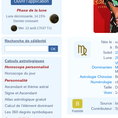
Phase de la lune
Lune décroissante, 14.15%
Eva R
Dernier croissant
Mer. 12 août 17h37 T.U.
Recherche de célébrité
Née le :
s
à :
B
Soleil :
1
Lune :
2
Calculs astrologiques
V
Horoscope personnalisé
Dominantes
:
M
M
Horoscope du jour
Astrologie Chinoise
:
B
Personnalité
Numérologie
:
c
Ascendant et thème astral
Taille :
D
Vues
:
1
Signe et Ascendant
Atlas astrologique gratuit
B
Source :
b
Calcul de l'élément dominant
Contributeur :
S
Fiabilité
Les 360 degrés symboliques