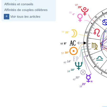
Affinités et conseils
27'
29°
Affinités de couples célèbres
31'
4°
+
Voir tous les articles
11
56'
26°
12
8°
44'
10°
53'
1
14°
46'
18°
24'
2
22°
42'
29°
18'