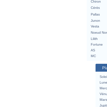
Chiron
Cérès
Pallas
Junon
Vesta
Noeud No
Lilith
Fortune
AS
MC
Pl
Solei
Lun
Merc
Vén
Mar
Jupit