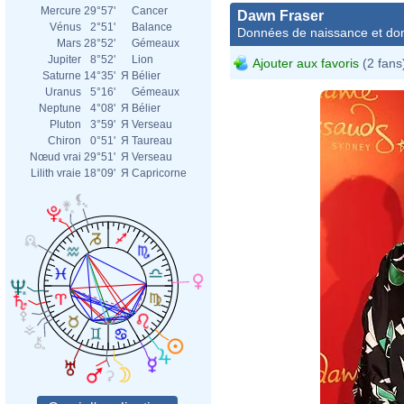
Mercure
29°57'
Cancer
Dawn Fraser
Vénus
2°51'
Balance
Données de naissance et dom
Mars
28°52'
Gémeaux
Jupiter
8°52'
Lion
Ajouter aux favoris
(2 fans
Saturne
14°35'
Я
Bélier
Uranus
5°16'
Gémeaux
Neptune
4°08'
Я
Bélier
Pluton
3°59'
Я
Verseau
Chiron
0°51'
Я
Taureau
Nœud vrai
29°51'
Я
Verseau
Lilith vraie
18°09'
Я
Capricorne