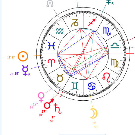
2°
11'
15°
47'
17°
14'
27°
04'
1°
55'
9°
53'