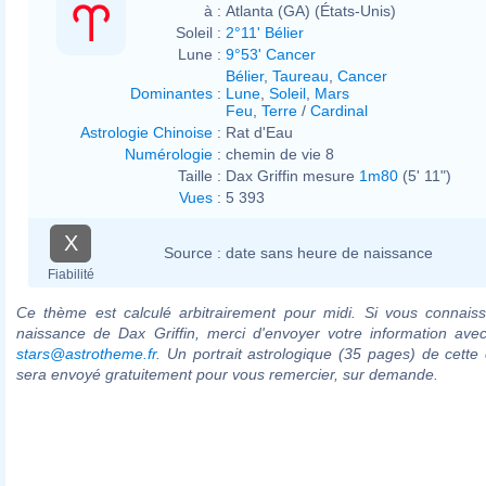
à :
Atlanta (GA) (États-Unis)
Soleil :
2°11' Bélier
Lune :
9°53' Cancer
Bélier
,
Taureau
,
Cancer
Dominantes
:
Lune
,
Soleil
,
Mars
Feu
,
Terre
/
Cardinal
Astrologie Chinoise
:
Rat d'Eau
Numérologie
:
chemin de vie 8
Taille :
Dax Griffin mesure
1m80
(5' 11")
Vues
:
5 393
X
Source :
date sans heure de naissance
Fiabilité
Ce thème est calculé arbitrairement pour midi. Si vous connaiss
naissance de Dax Griffin, merci d'envoyer votre information ave
stars@astrotheme.fr
. Un portrait astrologique (35 pages) de cette 
sera envoyé gratuitement pour vous remercier, sur demande.