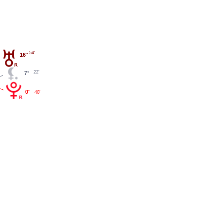
54'
16°
22'
7°
0°
40'