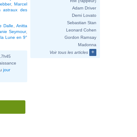
RM (rappeur)
ebber
,
Marcel
Adam Driver
 astraux des
Demi Lovato
Sebastian Stan
e Dalle
,
Anitta
Leonard Cohen
anie Seymour
,
 la Lune en 9°
Gordon Ramsay
Madonna
+
Voir tous les articles
 17h45
aissance
u
jour