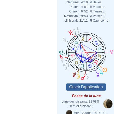
Neptune
4°10'
Я
Bélier
Pluton
4°01'
Я
Verseau
Chiron
0°52'
Я
Taureau
Nœud vrai
29°53'
Я
Verseau
Lilith vraie
21°12'
Я
Capricorne
Phase de la lune
Lune décroissante, 32.08%
Dernier croissant
Mer. 12 août 17h37 T.U.