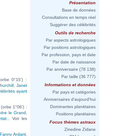
Présentation
Base de données
Consultations en temps réel
Suggérer des célébrités
Outils de recherche
Par aspects astrologiques
Par positions astrologiques
Par profession, pays et date
Par date de naissance
Par anniversaire
(78 138)
Par taille
(36 777)
orbe 0°15') :
Informations et données
urchill
,
Janet
élébrités ayant
Par pays et catégories
Anniversaires d'aujourd'hui
Dominantes planétaires
orbe 1°06') :
ndre le Grand
,
Positions planétaires
ntat
... Voir les
Focus thèmes astraux
Zinedine Zidane
Fanny Ardant
,