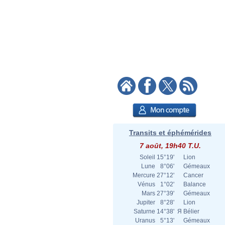
Transits et éphémérides
7 août, 19h40 T.U.
Soleil
15°19'
Lion
Lune
8°06'
Gémeaux
Mercure
27°12'
Cancer
Vénus
1°02'
Balance
Mars
27°39'
Gémeaux
Jupiter
8°28'
Lion
Saturne
14°38'
Я
Bélier
Uranus
5°13'
Gémeaux