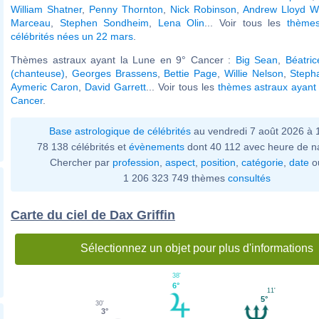
William Shatner
,
Penny Thornton
,
Nick Robinson
,
Andrew Lloyd W
Marceau
,
Stephen Sondheim
,
Lena Olin
... Voir tous les
thèmes
célébrités nées un 22 mars
.
Thèmes astraux ayant la Lune en 9° Cancer :
Big Sean
,
Béatric
(chanteuse)
,
Georges Brassens
,
Bettie Page
,
Willie Nelson
,
Steph
Aymeric Caron
,
David Garrett
... Voir tous les
thèmes astraux ayant
Cancer
.
Base astrologique de célébrités
au vendredi 7 août 2026 à
78 138 célébrités et
évènements
dont 40 112 avec heure de n
Chercher par
profession
,
aspect
,
position
,
catégorie
,
date
o
1 206 323 749 thèmes
consultés
Carte du ciel de Dax Griffin
Sélectionnez un objet pour plus d'informations
38'
6°
11'
5°
30'
3°