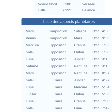
Noeud Nord
3°30'
Verseau
Lilith
7°22'
Balance
Liste des aspects planétaires
Mars
Conjonction
Saturne
4°50'
Orbe
Vénus
Conjonction
Mars
9°50'
Orbe
Mercure
Opposition
Uranus
1°06'
Orbe
Soleil
Opposition
Pluton
1°30'
Orbe
Lune
Opposition
Jupiter
3°15'
Orbe
Saturne
Opposition
Neptune
3°16'
Orbe
Mars
Opposition
Neptune
8°07'
Orbe
Soleil
Carré
Jupiter
4°27'
Orbe
Lune
Carré
Mercure
5°54'
Orbe
Jupiter
Carré
Pluton
5°58'
Orbe
Lune
Carré
Uranus
7°00'
Orbe
Soleil
Carré
Lune
7°42'
Orbe