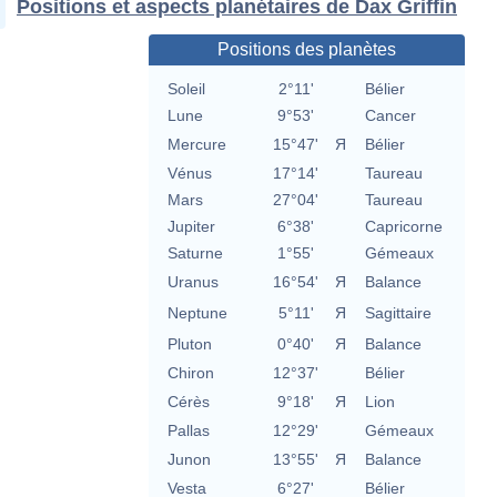
Positions et aspects planétaires de Dax Griffin
Positions des planètes
Soleil
2°11'
Bélier
Lune
9°53'
Cancer
Mercure
15°47'
Я
Bélier
Vénus
17°14'
Taureau
Mars
27°04'
Taureau
Jupiter
6°38'
Capricorne
Saturne
1°55'
Gémeaux
Uranus
16°54'
Я
Balance
Neptune
5°11'
Я
Sagittaire
Pluton
0°40'
Я
Balance
Chiron
12°37'
Bélier
Cérès
9°18'
Я
Lion
Pallas
12°29'
Gémeaux
Junon
13°55'
Я
Balance
Vesta
6°27'
Bélier