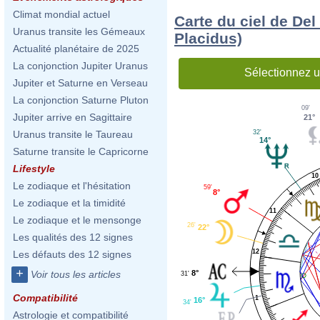
Climat mondial actuel
Carte du ciel de De
Uranus transite les Gémeaux
Placidus)
Actualité planétaire de 2025
La conjonction Jupiter Uranus
Sélectionnez u
Jupiter et Saturne en Verseau
La conjonction Saturne Pluton
09'
Jupiter arrive en Sagittaire
21°
32'
Uranus transite le Taureau
14°
Saturne transite le Capricorne
Lifestyle
10
Le zodiaque et l'hésitation
59'
8°
Le zodiaque et la timidité
11
Le zodiaque et le mensonge
26'
22°
Les qualités des 12 signes
12
Les défauts des 12 signes
+
8°
Voir tous les articles
31'
Compatibilité
1
16°
34'
Astrologie et compatibilité