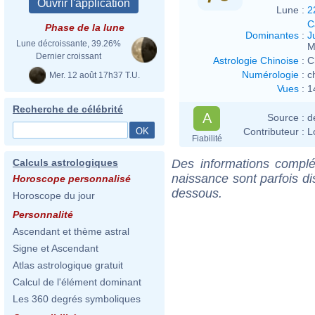
Lune :
2
C
Phase de la lune
Dominantes
:
J
Lune décroissante, 39.26%
M
Dernier croissant
Astrologie Chinoise
:
C
Numérologie
:
c
Mer. 12 août 17h37 T.U.
Vues
:
1
Recherche de célébrité
A
Source :
d
Contributeur :
L
Fiabilité
Des informations complé
Calculs astrologiques
naissance sont parfois di
Horoscope personnalisé
dessous.
Horoscope du jour
Personnalité
Ascendant et thème astral
Signe et Ascendant
Atlas astrologique gratuit
Calcul de l'élément dominant
Les 360 degrés symboliques