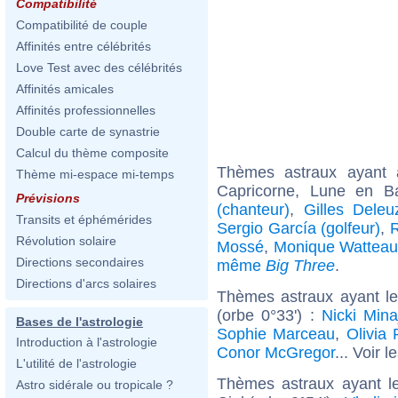
Compatibilité
Compatibilité de couple
Affinités entre célébrités
Love Test avec des célébrités
Affinités amicales
Affinités professionnelles
Double carte de synastrie
Calcul du thème composite
Thèmes astraux ayant
Thème mi-espace mi-temps
Capricorne, Lune en B
Prévisions
(chanteur)
,
Gilles Deleu
Transits et éphémérides
Sergio García (golfeur)
,
Révolution solaire
Mossé
,
Monique Wattea
Directions secondaires
même
Big Three
.
Directions d'arcs solaires
Thèmes astraux ayant le
(orbe 0°33') :
Nicki Mina
Bases de l'astrologie
Sophie Marceau
,
Olivia 
Introduction à l'astrologie
Conor McGregor
... Voir l
L'utilité de l'astrologie
Thèmes astraux ayant le
Astro sidérale ou tropicale ?