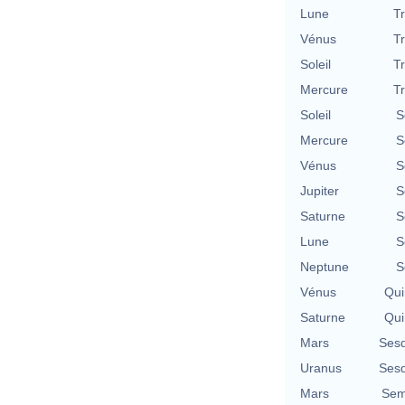
Lune
T
Vénus
T
Soleil
T
Mercure
T
Soleil
S
Mercure
S
Vénus
S
Jupiter
S
Saturne
S
Lune
S
Neptune
S
Vénus
Qui
Saturne
Qui
Mars
Sesq
Uranus
Sesq
Mars
Sem