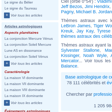
Ciel (orbe 0°54') :
Vladimi
Le signe du Bélier
Jeff Bezos
,
Jimi Hendrix
,
Le signe du Taureau
Pagny
,
Michael B. Jordan
+
Voir tous les articles
Thèmes astraux avec 
LeBron James
,
Tiger W
Articles astrologiques
Kreuk
,
Jay Kay
,
Tyrese
Aspects planétaires
thèmes astraux des célé
La conjonction Mercure Vénus
Thèmes astraux ayant la
La conjonction Soleil Mercure
Sylvester Stallone
,
Ma
Lune AS en dissonance
Kissinger
,
Noah Wyle
,
La conjonction Soleil Vénus
Mercator
... Voir tous le
+
Voir tous les articles
Balance
.
Caractérologie
Base astrologique de cé
La maison VI dominante
78 111 célébrités et
év
La maison VII dominante
La maison VIII dominante
Chercher par
professi
La maison IX dominante
+
Voir tous les articles
1 205 9
Évènements astrologiques