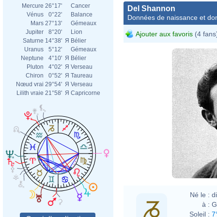
Mercure
26°17'
Cancer
Del Shannon
Vénus
0°22'
Balance
Données de naissance et dom
Mars
27°13'
Gémeaux
Jupiter
8°20'
Lion
Ajouter aux favoris
(4 fans
Saturne
14°38'
Я
Bélier
Uranus
5°12'
Gémeaux
Neptune
4°10'
Я
Bélier
Pluton
4°02'
Я
Verseau
Chiron
0°52'
Я
Taureau
Nœud vrai
29°54'
Я
Verseau
Lilith vraie
21°58'
Я
Capricorne
Né le :
d
à :
G
Soleil :
7