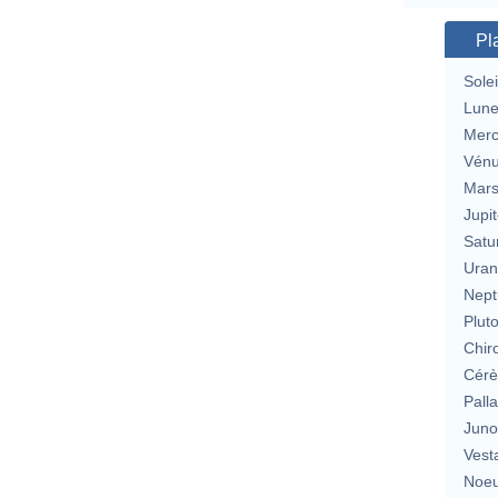
Pl
Solei
Lun
Merc
Vén
Mar
Jupit
Satu
Uran
Nept
Plut
Chir
Cérè
Pall
Jun
Vest
Noeu