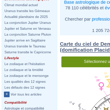
Base astrologique de cé
Climat mondial actuel
78 110 célébrités et
év
Uranus transite les Gémeaux
Actualité planétaire de 2025
Chercher par
professi
La conjonction Jupiter Uranus
Jupiter et Saturne en Verseau
1 205 7
La conjonction Saturne Pluton
Jupiter arrive en Sagittaire
Carte du ciel de De
Uranus transite le Taureau
(domification Placi
Saturne transite le Capricorne
Lifestyle
Sélectionnez u
Le zodiaque et l'hésitation
Le zodiaque et la timidité
33'
Le zodiaque et le mensonge
20°
51'
28°
Les qualités des 12 signes
Les défauts des 12 signes
+
Voir tous les articles
11
Compatibilité
16'
6°
Astrologie et compatibilité