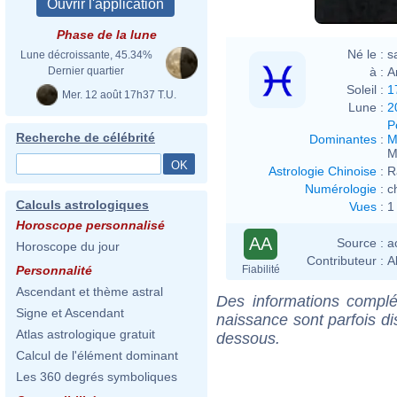
Phase de la lune
Né le :
s
Lune décroissante, 45.34%
à :
A
Dernier quartier
Soleil :
1
Mer. 12 août 17h37 T.U.
Lune :
2
P
Recherche de célébrité
Dominantes
:
M
M
Astrologie Chinoise
:
R
Numérologie
:
c
Calculs astrologiques
Vues
:
1
Horoscope personnalisé
AA
Source :
a
Horoscope du jour
Contributeur :
A
Fiabilité
Personnalité
Ascendant et thème astral
Des informations complé
Signe et Ascendant
naissance sont parfois di
Atlas astrologique gratuit
dessous.
Calcul de l'élément dominant
Les 360 degrés symboliques