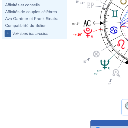
16'
11°
Affinités et conseils
12
Affinités de couples célèbres
Ava Gardner et Frank Sinatra
2°
02'
Compatibilité du Bélier
1
+
Voir tous les articles
10°
17'
2
3
4°
55'
18°
15'
2°
07'