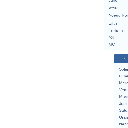
Junon
Vesta
Noeud No
Lilith
Fortune
AS
MC
Pl
Solei
Lun
Merc
Vén
Mar
Jupit
Satu
Uran
Nept