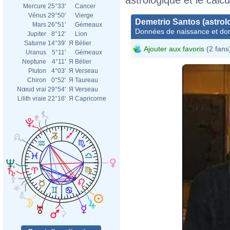
Mercure
25°33'
Cancer
Vénus
29°50'
Vierge
Demetrio Santos (astrol
Mars
26°51'
Gémeaux
Données de naissance et dom
Jupiter
8°12'
Lion
Saturne
14°39'
Я
Bélier
Ajouter aux favoris
(2 fans
Uranus
5°11'
Gémeaux
Neptune
4°11'
Я
Bélier
Pluton
4°03'
Я
Verseau
Chiron
0°52'
Я
Taureau
Nœud vrai
29°54'
Я
Verseau
Lilith vraie
22°16'
Я
Capricorne