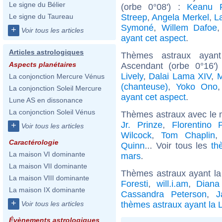
Le signe du Bélier
(orbe 0°08') :
Keanu 
Streep
,
Angela Merkel
,
L
Le signe du Taureau
Symoné
,
Willem Dafoe
+
Voir tous les articles
ayant cet aspect
.
Articles astrologiques
Thèmes astraux ayan
Aspects planétaires
Ascendant (orbe 0°16'
Lively
,
Dalai Lama XIV
,
M
La conjonction Mercure Vénus
(chanteuse)
,
Yoko Ono
La conjonction Soleil Mercure
ayant cet aspect
.
Lune AS en dissonance
La conjonction Soleil Vénus
Thèmes astraux avec le 
Jr. Prinze
,
Florentino 
+
Voir tous les articles
Wilcock
,
Tom Chaplin
Caractérologie
Quinn
... Voir tous les
th
La maison VI dominante
mars
.
La maison VII dominante
Thèmes astraux ayant la
La maison VIII dominante
Foresti
,
will.i.am
,
Diana
La maison IX dominante
Cassandra Peterson
,
J
+
thèmes astraux ayant la 
Voir tous les articles
Évènements astrologiques