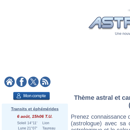
Une nouve
Thème astral et ca
Transits et éphémérides
Prenez connaissance d
6 août, 15h06 T.U.
(astrologue) avec sa c
Soleil
14°11'
Lion
Lune
21°07'
Taureau
astrologique et le calc